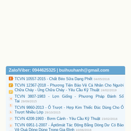
Zalo/Viber: 0944625325 | buihuuhanh@gmail.com
TCVN 10557-2015 - Chất Béo Sữa Dạng Phết
04/05/2016
TCVN 12367-2018 - Phương Tiện Bảo Vệ Cá Nhân Cho Người
Chữa Cháy - Ủng Chữa Cháy - Yêu Cầu Kỹ Thuật
24/02/2019
TCVN 3807-1983 - Lợn Giống - Phương Pháp Đánh Số
Tai
29/09/2015
TCVN 9860-2013 - Ổ Trượt - Hợp Kim Thiếc Đúc Dùng Cho Ổ
Trượt Nhiều Lớp
29/10/2015
TCVN 4208-1993 - Bơm Cánh - Yêu Cầu Kỹ Thuật
23/02/2016
TCVN 6951-1-2007 - Áptômát Tác Động Bằng Dòng Dư Có Bảo
Vệ Quá Dòng Dùng Trong Gia Đình
10/06/2016