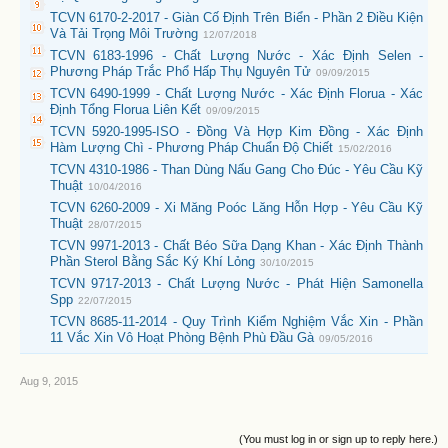
TCVN 6170-2-2017 - Giàn Cố Định Trên Biển - Phần 2 Điều Kiện
Và Tải Trọng Môi Trường
12/07/2018
TCVN 6183-1996 - Chất Lượng Nước - Xác Định Selen -
Phương Pháp Trắc Phổ Hấp Thụ Nguyên Tử
09/09/2015
TCVN 6490-1999 - Chất Lượng Nước - Xác Định Florua - Xác
Định Tổng Florua Liên Kết
09/09/2015
TCVN 5920-1995-ISO - Đồng Và Hợp Kim Đồng - Xác Định
Hàm Lượng Chì - Phương Pháp Chuẩn Độ Chiết
15/02/2016
TCVN 4310-1986 - Than Dùng Nấu Gang Cho Đúc - Yêu Cầu Kỹ
Thuật
10/04/2016
TCVN 6260-2009 - Xi Măng Poóc Lăng Hỗn Hợp - Yêu Cầu Kỹ
Thuật
28/07/2015
TCVN 9971-2013 - Chất Béo Sữa Dạng Khan - Xác Định Thành
Phần Sterol Bằng Sắc Ký Khí Lỏng
30/10/2015
TCVN 9717-2013 - Chất Lượng Nước - Phát Hiện Samonella
Spp
22/07/2015
TCVN 8685-11-2014 - Quy Trình Kiểm Nghiệm Vắc Xin - Phần
11 Vắc Xin Vô Hoạt Phòng Bệnh Phù Đầu Gà
09/05/2016
Aug 9, 2015
(You must log in or sign up to reply here.)