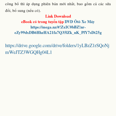
công bố thì áp dụng phiên bản mới nhất, bao gồm cả các sửa
đổi, bổ sung (nếu có).
Link Download
eBook có trong tuyển tập
DVD
Ôtô Xe Máy
https://mega.nz/#!ZxIC0bBZ!nr-
eZy99dxDB6HhzHA21fa7Q35lZk_nK_PfY7sDt25g
https://drive.google.com/drive/folders/1yLBzZ1rSQoNj
mWeJTZ3WGQHg04L1