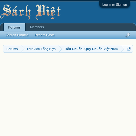
Log in or Sign up
Members
Forums
Search Forums
Recent Posts
Forums
Thư Viện Tổng Hợp
Tiêu Chuẩn, Quy Chuẩn Việt Nam