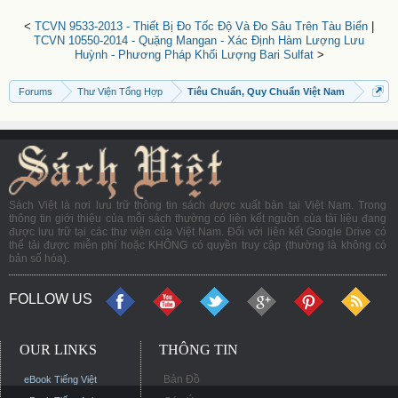
<
TCVN 9533-2013 - Thiết Bị Đo Tốc Độ Và Đo Sâu Trên Tàu Biển
|
TCVN 10550-2014 - Quặng Mangan - Xác Định Hàm Lượng Lưu
Huỳnh - Phương Pháp Khối Lượng Bari Sulfat
>
Forums
Thư Viện Tổng Hợp
Tiêu Chuẩn, Quy Chuẩn Việt Nam
Sách Việt là nơi lưu trữ thông tin sách được xuất bản tại Việt Nam. Trong
thông tin giới thiệu của mỗi sách thường có liên kết nguồn của tài liệu đang
được lưu trữ tại các thư viện của Việt Nam. Đối với liên kết Google Drive có
thể tải được miễn phí hoặc KHÔNG có quyền truy cập (thường là không có
bản số hóa).
FOLLOW US
OUR LINKS
THÔNG TIN
Bản Đồ
eBook Tiếng Việt