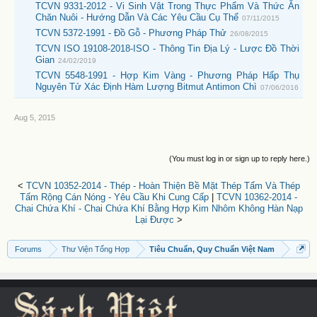
TCVN 9331-2012 - Vi Sinh Vật Trong Thực Phẩm Và Thức Ăn
Chăn Nuôi - Hướng Dẫn Và Các Yêu Cầu Cụ Thể
07/11/2015
TCVN 5372-1991 - Đồ Gỗ - Phương Pháp Thử
26/08/2015
TCVN ISO 19108-2018-ISO - Thông Tin Địa Lý - Lược Đồ Thời
Gian
24/02/2019
TCVN 5548-1991 - Hợp Kim Vàng - Phương Pháp Hấp Thụ
Nguyên Tử Xác Định Hàm Lượng Bitmut Antimon Chì
07/06/2016
Aug 5, 2015
(You must log in or sign up to reply here.)
<
TCVN 10352-2014 - Thép - Hoàn Thiện Bề Mặt Thép Tấm Và Thép
Tấm Rộng Cán Nóng - Yêu Cầu Khi Cung Cấp
|
TCVN 10362-2014 -
Chai Chứa Khí - Chai Chứa Khí Bằng Hợp Kim Nhôm Không Hàn Nạp
Lại Được
>
Forums
Thư Viện Tổng Hợp
Tiêu Chuẩn, Quy Chuẩn Việt Nam