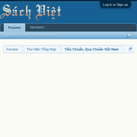
Log in or Sign up
Members
Forums
Search Forums
Recent Posts
Forums
Thư Viện Tổng Hợp
Tiêu Chuẩn, Quy Chuẩn Việt Nam