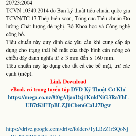
20723:2004
TCVN 10349:2014 do Ban kỹ thuật tiêu chuẩn quốc gia
TCVN/TC 17 Thép biên soạn, Tổng cục Tiêu chuẩn Đo
lường Chất lượng đề nghị, Bộ Khoa học và Công nghệ
công bố.
Tiêu chuẩn này quy định các yêu cầu khi cung cấp áp
dụng cho trạng thái bề mặt của thép hình cán nóng có
chiều dày danh nghĩa từ ≥ 3 mm đến ≤ 160 mm.
Tiêu chuẩn này áp dụng cho tất cả các bề mặt, trừ các
cạnh (mép).
Link Download
eBook có trong tuyển tập
DVD
Kỹ Thuật Cơ Khí
https://mega.co.nz/#!0gAljaoI!zj1KnklNiG3RaYhL
UB7tKiETpBLZJ0Cben6CaLl7Dgw
https://drive.google.com/drive/folders/1yLBzZ1rSQoNj