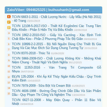
Zalo/Viber: 0944625325 | buihuuhanh@gmail.com
TCVN 6663-1-2011 - Chất Lượng Nước - Lấy Mẫu (Hà Nội 2011)
- 40 Trang
23/01/2015
TCVN 12108-5-2017-ISO - Thiết Kế Ecgônômi Các Trung Tâm
Điều Khiển - Phần 5 Hiển Thị Và Điều Khiển
18/08/2018
TCVN 1862-2-2010-ISO - Giấy Và Cactông - Xác Định Tính
Chất Bền Kéo - Phần 2 Phương Pháp Tốc Độ Giãn
09/03/2016
TCVN 10899-2-2-2015 - Bộ Nối Nguồn Dùng Cho Thiết Bị Gia
Dụng Và Các Mục Đích Sử Dụng Chung Tương Tự
22/11/2016
TCVN 8370-2018 - Thóc Tẻ
01/08/2020
TCVN 5966-2009-ISO - Chất Lượng Không Khí - Những Khái
Niệm Chung - Thuật Ngữ Và Định Nghĩa
30/12/2015
TCVN 11353-2016 - Ván Trang Trí Composite Gỗ
Nhựa
26/07/2018
ĐLVN 135-2004 - Khí Áp Kế Thủy Ngân Kiểu Chậu - Quy Trình
Kiểm Định
10/10/2015
TCVN 7979-2009 - Sữa Bột Và Cream Bột
01/08/2015
TCVN 4606-1988 - Đường Ống Chính Dẫn Dầu Và Sản Phẩm
Dầu - Quy Phạm Thi Công Và Nghiệm Thu
13/04/2016
TCVN 6627-11-2008 - Máy Điện Quay - Phần 11 Bảo Vệ
Nhiệt
24/04/2016