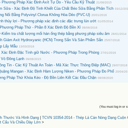
- Phương Pháp Xác Định Axít Tự Do - Yêu Cầu Kỹ Thuật
21/08/2015
 Sữa - Xác Định Độ Tinh Khiết Của Chất Béo Sữa Bằng Phân Tích
03/12/20
g Nối Bằng Polyvinyl Clorua Không Hóa Dẻo (PVC-U)
20/01/2016
h thủy lợi - Phương pháp xác định các đặc trưng lún ướt
01/05/2014
- Phương Pháp Thử - Phần 8 Xác Định Độ Bền Xỉ
08/06/2016
-Kiểm tra chất lượng mối hàn ống thép bằng phươg pháp siêu âm
28/01/2014
h Giảm Axit Hydroxyanic (HCN) Trong Sắn Và Sản Phẩm Sắn
25/07/2018
áp Lấy Mẫu
13/03/2016
- Xác Định Đặc Tính giữ Nước - Phương Pháp Trong Phòng
27/01/2016
 Vỏ Đông Lạnh
09/08/2015
ng Tin - Các Kỹ Thuật An Toàn - Mã Xác Thực Thông Điệp (MAC)
29/07/2018
 Quặng Mangan - Xác Định Hàm Lượng Niken - Phương Pháp Đo Phổ
20/04/20
ơng Pháp Thử Khóa Kéo - Độ Bền Liên Kết Các Đầu Chặn
08/08/2020
(You must log in or s
ch Thước Và Hình Dạng
|
TCVN 10354-2014 - Thép Lá Cán Nóng Dạng Cuộn
t Cấu Và Chiều Dày Lớn
>