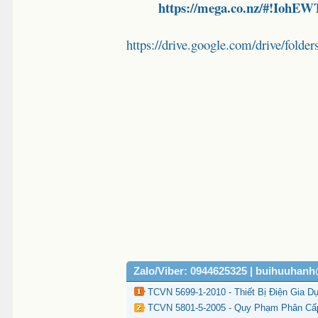
https://mega.co.nz/#!I
https://drive.google.com/drive/
Zalo/Viber: 0944625325 | buihuuhan
TCVN 5699-1-2010 - Thiết Bị Điện Gia D
TCVN 5801-5-2005 - Quy Phạm Phân Cấp