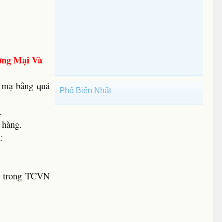
ơng Mại Và
c mạ bằng quá
Phổ Biến Nhất
.
t hàng.
:
nh trong TCVN