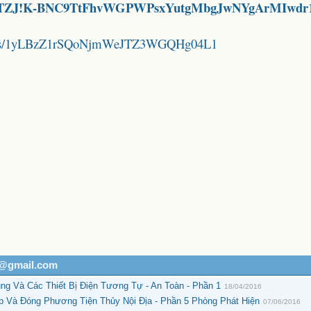
ohEWTZJ!K-BNC9TtFhvWGPWPsxYutgMbgJwNYgArMIwdr
folders/1yLBzZ1rSQoNjmWeJTZ3WGQHg04L1
h@gmail.com
ụng Và Các Thiết Bị Điện Tương Tự - An Toàn - Phần 1
18/04/2016
 Và Đóng Phương Tiện Thủy Nội Địa - Phần 5 Phòng Phát Hiện
07/06/2016