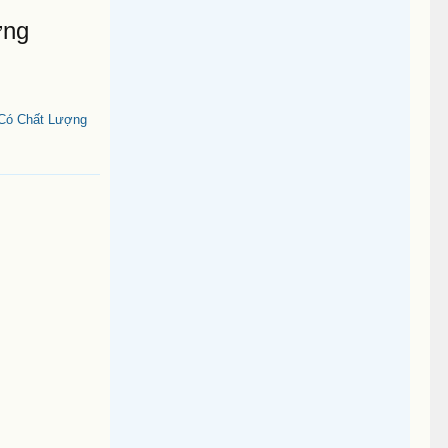
ợng
 Có Chất Lượng