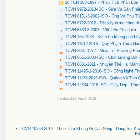
10 TCN 303-1997 - Phân Tích Phân Bón 
TCVN 9972-2013-ISO - Sữa Và Sản Phẩm
TCVN 6151-3-2002-ISO - Ống Và Phụ Tùn
TCVN 8722-2012 - Đất xây dựng công trìn
TCVN 6530-8-2003 - Vật Liệu Chịu Lửa 
TCVN 165:1988 - Kiểm tra không phá hủy
TCVN 11512-2016 - Quy Phạm Thực Hàn
TCVN 2081-1977 - Mực In - Phương Ph
TCVN 6651-2000-ISO - Chất Lượng Đất 
TCVN 8681-2011 - Nhuyễn Thể Hai Mảnh
TCVN 11495-1-2016-ISO - Công Nghệ Thô
TCVN 11138-2015-ISO - Quặng Và Tinh
TCVN 12334-2018-ISO - Giầy Dép - Phư
nhandang123
,
Aug 5, 2015
<
TCVN 10358-2014 - Thép Tấm Không Gỉ Cán Nóng - Dung Sai Kí
Kế