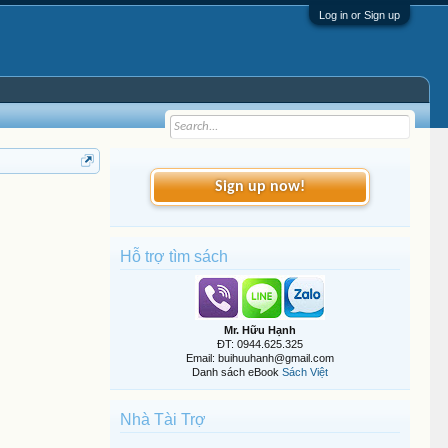
Log in or Sign up
Sign up now!
Hỗ trợ tìm sách
Mr. Hữu Hạnh
ĐT: 0944.625.325
Email: buihuuhanh@gmail.com
Danh sách eBook
Sách Việt
Nhà Tài Trợ