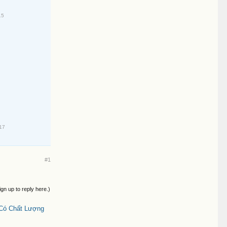
15
17
#1
ign up to reply here.)
 Có Chất Lượng