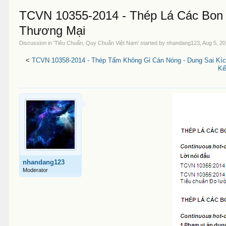
TCVN 10355-2014 - Thép Lá Các Bon
Thương Mại
Discussion in '
Tiêu Chuẩn, Quy Chuẩn Việt Nam
' started by
nhandang123
,
Aug 5, 2
<
TCVN 10358-2014 - Thép Tấm Không Gỉ Cán Nóng - Dung Sai Kí
Kế
nhandang123
Moderator