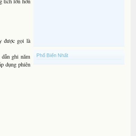
g tích lớn hơn
y được gọi là
ện dẫn ghi năm
Phổ Biến Nhất
 áp dụng phiên