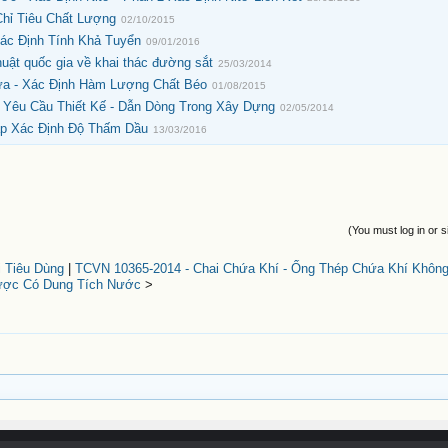
hỉ Tiêu Chất Lượng
02/10/2015
ác Định Tính Khả Tuyển
09/01/2016
ật quốc gia về khai thác đường sắt
25/03/2014
a - Xác Định Hàm Lượng Chất Béo
01/08/2015
- Yêu Cầu Thiết Kế - Dẫn Dòng Trong Xây Dựng
02/05/2014
áp Xác Định Độ Thấm Dầu
13/03/2016
(You must log in or s
 Tiêu Dùng
|
TCVN 10365-2014 - Chai Chứa Khí - Ống Thép Chứa Khí Không
ợc Có Dung Tích Nước
>