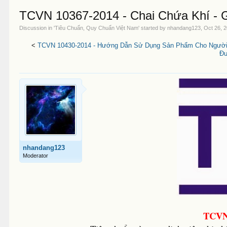
TCVN 10367-2014 - Chai Chứa Khí - 
Discussion in '
Tiêu Chuẩn, Quy Chuẩn Việt Nam
' started by
nhandang123
,
Oct 26, 
<
TCVN 10430-2014 - Hướng Dẫn Sử Dụng Sản Phẩm Cho Người
Đư
nhandang123
Moderator
TCVN 