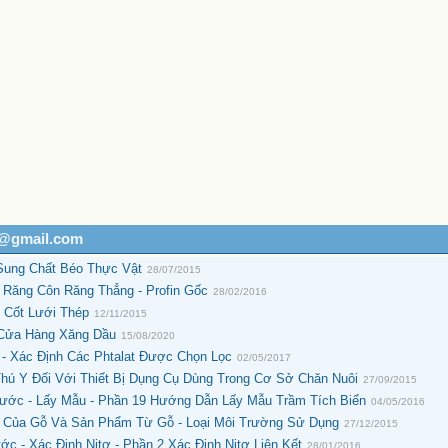
h@gmail.com
Sung Chất Béo Thực Vật
28/07/2015
 Răng Côn Răng Thẳng - Profin Gốc
28/02/2016
 Cốt Lưới Thép
12/11/2015
 Cửa Hàng Xăng Dầu
15/08/2020
- Xác Định Các Phtalat Được Chọn Lọc
02/05/2017
Thú Y Đối Với Thiết Bị Dụng Cụ Dùng Trong Cơ Sở Chăn Nuôi
27/09/2015
ước - Lấy Mẫu - Phần 19 Hướng Dẫn Lấy Mẫu Trầm Tích Biển
04/05/2016
n Của Gỗ Và Sản Phẩm Từ Gỗ - Loại Môi Trường Sử Dụng
27/12/2015
 - Xác Định Nitơ - Phần 2 Xác Định Nitơ Liên Kết
28/01/2016