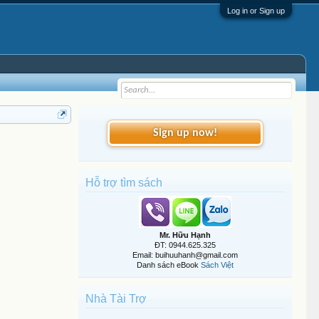
Log in or Sign up
Sign up now!
Hỗ trợ tìm sách
Mr. Hữu Hạnh
ĐT: 0944.625.325
Email: buihuuhanh@gmail.com
Danh sách eBook
Sách Việt
Nhà Tài Trợ