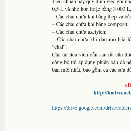
Tiêu chuẩn này quy định việc ghi nh
0,5 L và nhỏ hơn hoặc bằng 3 000 L
– Các chai chứa khí bằng thép và b
– Các chai chứa khí bằng composit;
– Các chai chứa axetylen;
– Các chai chứa khí dầu mỏ hóa lỏ
“chai”.
Các tài liệu viện dẫn sau rất cần th
công bố thì áp dụng phiên bản đã nê
bản mới nhất, bao gồm cả các sửa đổ
eB
http://luatvn.n
https://drive.google.com/drive/