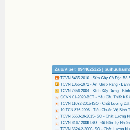
Zalo/Viber: 0944625325 | buihuuhan
TCVN 8435-2010 - Sữa Gầy Cô Đặc Bổ 
TCVN 1066-1971 - Ăn Khớp Răng - Bánh
TCVN 7456-2004 - Kính Xây Dựng - Kính
QCVN 01-2020-BCT - Yêu Cầu Thiết Kế
TCVN 11072-2015-ISO - Chất Lượng Đất 
10 TCN 876-2006 - Tiêu Chuẩn Vệ Sinh 
TCVN 6663-19-2015-ISO - Chất Lượng N
TCVN 8167-2009-ISO - Độ Bền Tự Nhiê
TCVN 6624-2-2000-ISO - Chất Lượng Nước