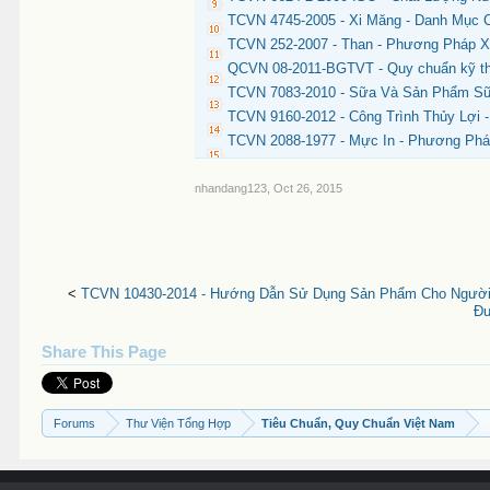
TCVN 4745-2005 - Xi Măng - Danh Mục C
TCVN 252-2007 - Than - Phương Pháp X
QCVN 08-2011-BGTVT - Quy chuẩn kỹ thu
TCVN 7083-2010 - Sữa Và Sản Phẩm Sữ
TCVN 9160-2012 - Công Trình Thủy Lợi 
TCVN 2088-1977 - Mực In - Phương Ph
nhandang123
,
Oct 26, 2015
<
TCVN 10430-2014 - Hướng Dẫn Sử Dụng Sản Phẩm Cho Người
Đư
Share This Page
Forums
Thư Viện Tổng Hợp
Tiêu Chuẩn, Quy Chuẩn Việt Nam