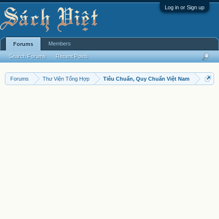
Log in or Sign up
Members
Forums
Search Forums
Recent Posts
Forums
Thư Viện Tổng Hợp
Tiêu Chuẩn, Quy Chuẩn Việt Nam