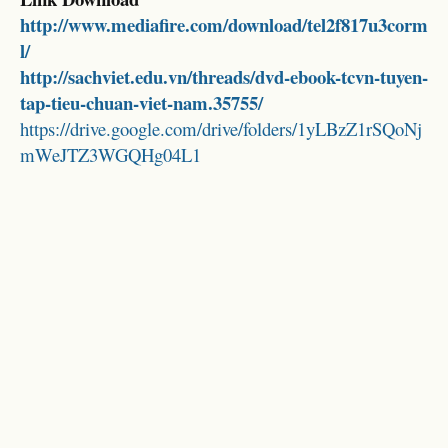
http://www.mediafire.com/download/tel2f817u3corm
l/
http://sachviet.edu.vn/threads/dvd-ebook-tcvn-tuyen-
tap-tieu-chuan-viet-nam.35755/
https://drive.google.com/drive/folders/1yLBzZ1rSQoNj
mWeJTZ3WGQHg04L1