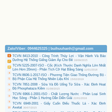
Zalo/Viber: 0944625325 | buihuuhanh@gmail.com
TCVN 8413-2010 - Công Trình Thủy Lợi - Vận Hành Và Bảo
Dưỡng Hệ Thống Giếng Giảm Áp Cho Đê
16/09/2015
TCVN 5225-2007-ISO - Cốc (Kích Thước Danh Nghĩa Lớn Nhất
Lớn Hơn 20mm) - Phân Tích Cỡ Hạt Bằng Sàng
11/01/2016
TCVN 8606-1-2017-ISO - Phương Tiện Giao Thông Đường Bộ -
Bộ Phận Của Hệ Thống Nhiên Liệu Khí
15/02/2019
TCVN 7851-2008 - Sữa Và Đồ Uống Từ Sữa - Xác Định Hoạt
Độ Phosphataza Kiềm
01/08/2015
TCVN 6966-1-2001-ISO - Chất Lượng Nước - Phân Loại Sinh
Học Sông - Phần 1 Hướng Dẫn Diễn Giải
22/01/2016
TCVN 6948-2001 - Giấy Cuốn Điếu Thuốc Lá - Xác Định
Axetat
30/07/2015