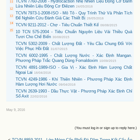
TCVN 7760-2008 - Hydrocacbon Nhẹ Nhiên Liệu Động Cơ Đánh
Lửa Nhiên Liệu Động Cơ Điêzen
24/05/2016
TCVN 7973-1-2008-ISO - Mô Tô - Quy Trình Thử Và Phân Tích
Để Nghiên Cứu Đánh Giá Các Thiết Bị
26/05/2016
TCVN 9211-2012 - Chợ - Tiêu Chuẩn Thiết Kế
06/08/2015
10 TCN 575-2004 - Tiêu Chuẩn Nguyên Liệu Vải Thiều Quả
Tươi Cho Chế Biến
30/08/2015
TCVN 5302-2009 - Chất Lượng Đất - Yêu Cầu Chung Đối Với
Việc Phục Hồi Đất
31/07/2015
TCVN 6002-1995 - Chất Lượng Nước - Xác Định Mangan.
Phương Pháp Trắc Quang Dùng Fomaldoxim
10/09/2015
TCVN 4891-1989-ISO - Gia Vị - Xác Định Hàm Lượng Chất
Ngoại Lai
16/04/2016
TCVN 4249-1986 - Khí Thiên Nhiên - Phương Pháp Xác Định
Hàm Lượng Hơi Nước
09/04/2016
TCVN 2639-1993 - Dầu Thực Vật - Phương Pháp Xác Định Chỉ
Số Axit
22/02/2016
May 9, 2016
(You must log in or sign up to reply here.)
<
TCVN 8859-2011 - Lớp Móng Cấp Phối Đá Dăm Trong Kết Cấu Áo