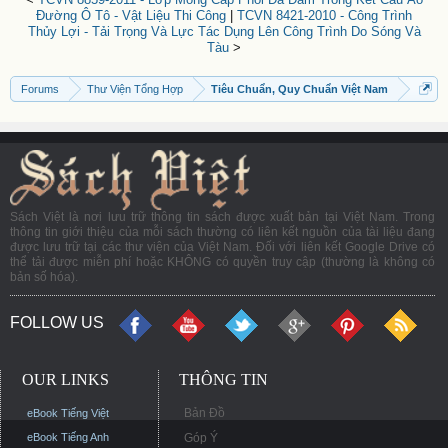
Đường Ô Tô - Vật Liệu Thi Công
|
TCVN 8421-2010 - Công Trình
Thủy Lợi - Tải Trọng Và Lực Tác Dụng Lên Công Trình Do Sóng Và
Tàu
>
Forums
Thư Viện Tổng Hợp
Tiêu Chuẩn, Quy Chuẩn Việt Nam
Sách Việt là nơi lưu trữ thông tin sách được xuất bản tại Việt Nam. Trong
thông tin giới thiệu của mỗi sách thường có liên kết nguồn của tài liệu đang
được lưu trữ tại các thư viện của Việt Nam. Đối với liên kết Google Drive có
thể tải được miễn phí hoặc KHÔNG có quyền truy cập (thường là không có
bản số hóa).
FOLLOW US
OUR LINKS
THÔNG TIN
Bản Đồ
eBook Tiếng Việt
eBook Tiếng Anh
Góp Ý