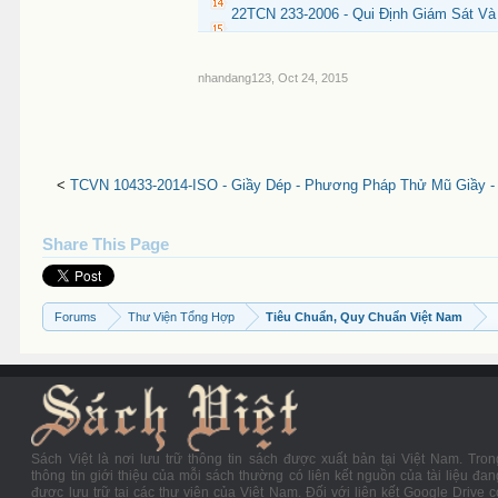
22TCN 233-2006 - Qui Định Giám Sát Và 
nhandang123
,
Oct 24, 2015
<
TCVN 10433-2014-ISO - Giầy Dép - Phương Pháp Thử Mũ Giầy 
Share This Page
Forums
Thư Viện Tổng Hợp
Tiêu Chuẩn, Quy Chuẩn Việt Nam
Sách Việt là nơi lưu trữ thông tin sách được xuất bản tại Việt Nam. Tron
thông tin giới thiệu của mỗi sách thường có liên kết nguồn của tài liệu đan
được lưu trữ tại các thư viện của Việt Nam. Đối với liên kết Google Drive c