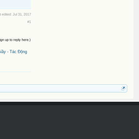
t edited:
Jul 31, 2017
#1
ign up to reply here.)
iầy - Tác Động