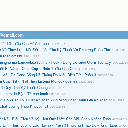
h@gmail.com
m Y Tế - Yêu Cầu Về An Toàn
19/12/2015
 Và Thủy Lợi - Nối Đất - Yêu Cầu Kỹ Thuật Và Phương Pháp Thử
30/07/2015
n toàn cơ khí
18/04/2014
nninghamia Lanceolata (Lamb.) Hook.) Dùng Để Gieo Ươm Tạo Cây
25/08/201
iết Bị Nâng - Chọn Cáp - Phần 1 Yêu Cầu Chung
29/05/2016
 Mỏ - Đo Dòng Bằng Hệ Thống Đo Kiểu Điện Tử - Phần 3
18/08/2018
 Của Thịt - Phát Hiện Listeria Monocytogenes
23/09/2015
 1 Quy Định Kỹ Thuật Chung
22/01/2016
ớc sạch do Bộ Y Tế ban hành
08/02/2014
g Tin - Các Kỹ Thuật An Toàn - Phương Pháp Đánh Giá An Toàn
15/04/2017
 Chất Lượng Theo Khuyết Tật
28/02/2016
2015
iết Kế - Biểu Diễn Và Ký Hiệu Quy Ước Các Mối Ghép Không Tháo
08/04/2016
ác Định Hàm Lượng Lưu Huỳnh - Phần 3 Phương Pháp Đốt-Hồng Ngoại
14/04