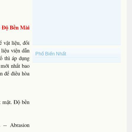
- Độ Bền Mài
 vật liệu, đối
liệu viện dẫn
Phổ Biến Nhất
bố thì áp dụng
 mới nhất bao
n để điều hòa
t mặt. Độ bền
s -- Abrasion