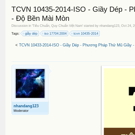
TCVN 10435-2014-ISO - Giầy Dép - P
- Độ Bền Mài Mòn
Discussion in '
Tiêu Chuẩn, Quy Chuẩn Việt Nam
' started by
nhandang123
,
Oct 24, 
Tags:
giầy dép
iso 17704:2004
tcvn 10435-2014
<
TCVN 10433-2014-ISO - Giầy Dép - Phương Pháp Thử Mũ Giầy 
nhandang123
Moderator