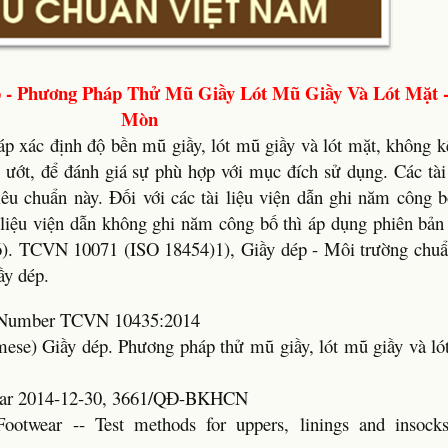
 - Phương Pháp Thử Mũ Giầy Lót Mũ Giầy Và Lót Mặt 
Mòn
 xác định độ bền mũ giầy, lót mũ giầy và lót mặt, không kể
ớt, để đánh giá sự phù hợp với mục đích sử dụng. Các tài 
tiêu chuẩn này. Đối với các tài liệu viện dẫn ghi năm công 
i liệu viện dẫn không ghi năm công bố thì áp dụng phiên bản
có). TCVN 10071 (ISO 18454)1), Giầy dép - Môi trường chuẩ
ầy dép.
rd Number TCVN 10435:2014
amese) Giầy dép. Phương pháp thử mũ giầy, lót mũ giầy và ló
Year 2014-12-30, 3661/QĐ-BKHCN
Footwear -- Test methods for uppers, linings and insock