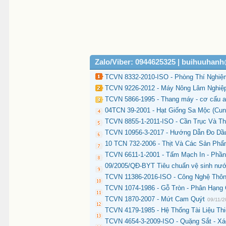
Zalo/Viber: 0944625325 | buihuuhan
TCVN 8332-2010-ISO - Phòng Thí Nghiệ
TCVN 9226-2012 - Máy Nông Lâm Nghiệp
TCVN 5866-1995 - Thang máy - cơ cấu a
04TCN 39-2001 - Hạt Giống Sa Mộc (Cu
TCVN 8855-1-2011-ISO - Cần Trục Và Th
TCVN 10956-3-2017 - Hướng Dẫn Đo Dầu
10 TCN 732-2006 - Thịt Và Các Sản Phẩm
TCVN 6611-1-2001 - Tấm Mạch In - Phần
09/2005/QĐ-BYT Tiêu chuẩn vệ sinh nư
TCVN 11386-2016-ISO - Công Nghệ Thôn
TCVN 1074-1986 - Gỗ Tròn - Phân Hạng
TCVN 1870-2007 - Mứt Cam Quýt
09/11/
TCVN 4179-1985 - Hệ Thống Tài Liệu Th
TCVN 4654-3-2009-ISO - Quặng Sắt - X