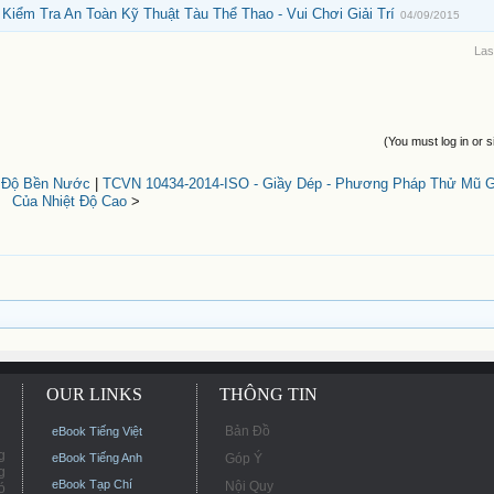
Kiểm Tra An Toàn Kỹ Thuật Tàu Thể Thao - Vui Chơi Giải Trí
04/09/2015
Las
(You must log in or s
- Độ Bền Nước
|
TCVN 10434-2014-ISO - Giầy Dép - Phương Pháp Thử Mũ G
Của Nhiệt Độ Cao
>
OUR LINKS
THÔNG TIN
Bản Đồ
eBook Tiếng Việt
g
eBook Tiếng Anh
Góp Ý
g
eBook Tạp Chí
Nội Quy
ó