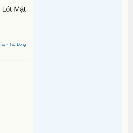
 Lót Mặt
iầy - Tác Động