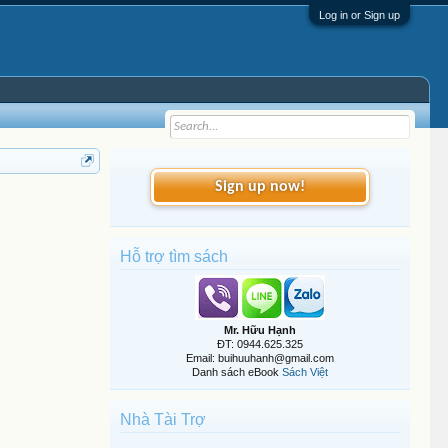
Log in or Sign up
Sign up now!
Hỗ trợ tìm sách
Mr. Hữu Hạnh
ĐT: 0944.625.325
Email: buihuuhanh@gmail.com
Danh sách eBook
Sách Việt
Nhà Tài Trợ