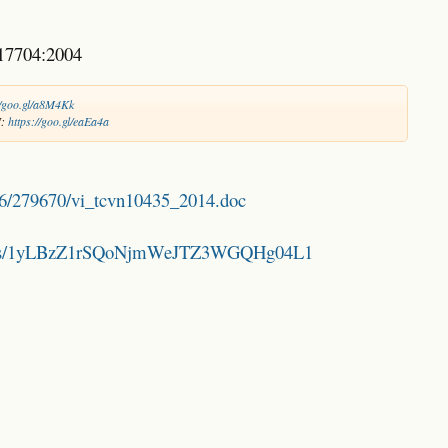
17704:2004
//goo.gl/a8M4Kk
N:
https://goo.gl/eaEa4a
756/279670/vi_tcvn10435_2014.doc
folders/1yLBzZ1rSQoNjmWeJTZ3WGQHg04L1