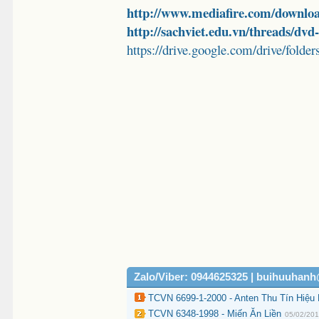
http://www.mediafire.com/downloa
http://sachviet.edu.vn/threads/dv
https://drive.google.com/drive/
Zalo/Viber: 0944625325 | buihuuhan
TCVN 6699-1-2000 - Anten Thu Tín Hiệu
TCVN 6348-1998 - Miến Ăn Liền
05/02/20