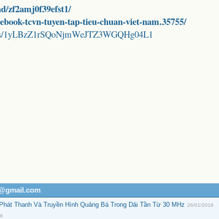
d/zf2amj0f39efst1/
d-ebook-tcvn-tuyen-tap-tieu-chuan-viet-nam.35755/
folders/1yLBzZ1rSQoNjmWeJTZ3WGQHg04L1
h@gmail.com
 Phát Thanh Và Truyền Hình Quảng Bá Trong Dải Tần Từ 30 MHz
26/01/2016
16