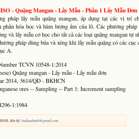
ISO - Quặng Mangan - Lấy Mẫu - Phần 1 Lấy Mẫu Đơn
ng pháp lấy mẫu quặng mangan, áp dụng tại các vị trí c
h phần hóa học và hàm lượng ẩm của lô. Các phương pháp 
ông và lấy mẫu cơ học cho tất cả các loại quặng mangan tự 
 phương pháp dùng búa và xẻng khi lấy mẫu quặng có các cục 
lục A.
rd Number TCVN 10548-1:2014
namese) Quặng mangan - Lấy mẫu - Lấy mẫu đơn
ear 2014, 3614/QĐ - BKHCN
nganese ores -- Sampling -- Part 1: Increment sampling
4296-1:1984
/DVD, liên hệ:
buihuuhanh@gmail.com