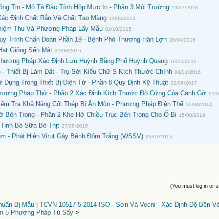
ng Tin - Mô Tả Đặc Tính Hộp Mực In - Phần 3 Môi Trường
19/07/2018
ác Định Chất Rắn Và Chất Tạo Màng
13/05/2014
ghiệm Thu Và Phương Pháp Lấy Mẫu
02/10/2015
Quy Trình Chẩn Đoán Phần 19 - Bệnh Phó Thương Hàn Lợn
28/04/2016
Hạt Giống Sến Mật
31/08/2015
Phương Pháp Xác Định Lưu Huỳnh Bằng Phổ Huỳnh Quang
16/12/2015
- Thiết Bị Làm Đất - Trụ Sới Kiểu Chữ S Kích Thước Chính
08/01/2016
 Dụng Trong Thiết Bị Điện Tử - Phần 8 Quy Định Kỹ Thuật
22/06/2017
Phương Pháp Thử - Phần 2 Xác Định Kích Thước Độ Cứng Của Cạnh Gờ
01/
iểm Tra Khả Năng Cốt Thép Bị Ăn Mòn - Phương Pháp Điện Thế
30/04/2014
ở Bên Trong - Phần 2 Khe Hở Chiều Trục Bên Trong Cho Ổ Bi
15/08/2018
Tinh Bò Sữa Bò Thịt
27/08/2015
m - Phát Hiện Virut Gây Bệnh Đốm Trắng (WSSV)
25/07/2015
(You must log in or s
huẩn Bị Mẫu
|
TCVN 10517-5-2014-ISO - Sơn Và Vecni - Xác Định Độ Bền Vớ
n 5 Phương Pháp Tủ Sấy
>