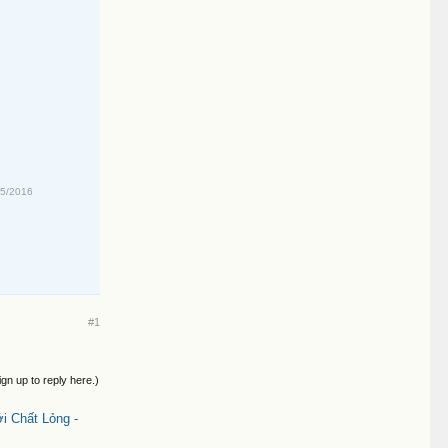
05/2016
#1
ign up to reply here.)
i Chất Lỏng -