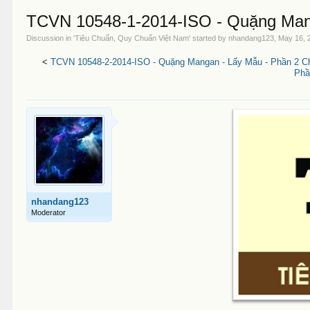
TCVN 10548-1-2014-ISO - Quặng Man
Discussion in '
Tiêu Chuẩn, Quy Chuẩn Việt Nam
' started by
nhandang123
,
May 16, 
<
TCVN 10548-2-2014-ISO - Quặng Mangan - Lấy Mẫu - Phần 2 C
Phầ
nhandang123
Moderator