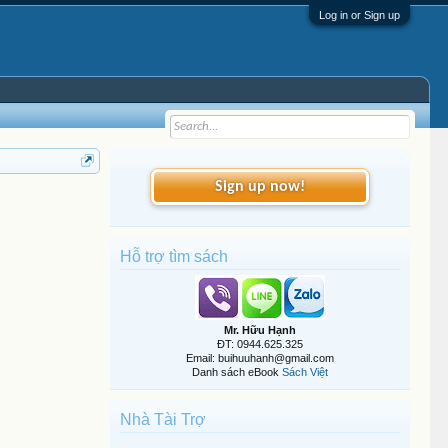
Log in or Sign up
Sign up now!
Hỗ trợ tìm sách
Mr. Hữu Hạnh
ĐT: 0944.625.325
Email: buihuuhanh@gmail.com
Danh sách eBook
Sách Việt
Nhà Tài Trợ