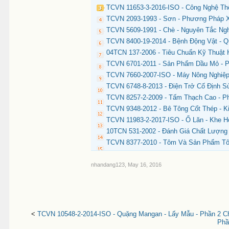
TCVN 11653-3-2016-ISO - Công Nghệ Thô
TCVN 2093-1993 - Sơn - Phương Pháp X
TCVN 5609-1991 - Chè - Nguyên Tắc N
TCVN 8400-19-2014 - Bệnh Động Vật - 
04TCN 137-2006 - Tiêu Chuẩn Kỹ Thuật 
TCVN 6701-2011 - Sản Phẩm Dầu Mỏ - 
TCVN 7660-2007-ISO - Máy Nông Nghiệp 
TCVN 6748-8-2013 - Điện Trở Cố Định Sử
TCVN 8257-2-2009 - Tấm Thạch Cao - 
TCVN 9348-2012 - Bê Tông Cốt Thép - K
TCVN 11983-2-2017-ISO - Ổ Lăn - Khe H
10TCN 531-2002 - Đánh Giá Chất Lượng 
TCVN 8377-2010 - Tôm Và Sản Phẩm Tô
nhandang123
,
May 16, 2016
<
TCVN 10548-2-2014-ISO - Quặng Mangan - Lấy Mẫu - Phần 2 C
Phầ