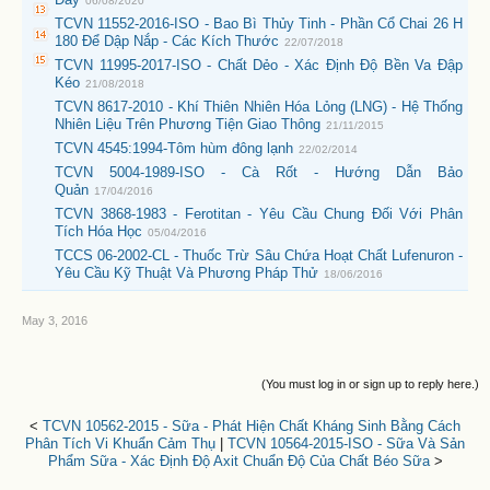
06/08/2020
TCVN 11552-2016-ISO - Bao Bì Thủy Tinh - Phần Cổ Chai 26 H
180 Để Dập Nắp - Các Kích Thước
22/07/2018
TCVN 11995-2017-ISO - Chất Dẻo - Xác Định Độ Bền Va Đập
Kéo
21/08/2018
TCVN 8617-2010 - Khí Thiên Nhiên Hóa Lỏng (LNG) - Hệ Thống
Nhiên Liệu Trên Phương Tiện Giao Thông
21/11/2015
TCVN 4545:1994-Tôm hùm đông lạnh
22/02/2014
TCVN 5004-1989-ISO - Cà Rốt - Hướng Dẫn Bảo
Quản
17/04/2016
TCVN 3868-1983 - Ferotitan - Yêu Cầu Chung Đối Với Phân
Tích Hóa Học
05/04/2016
TCCS 06-2002-CL - Thuốc Trừ Sâu Chứa Hoạt Chất Lufenuron -
Yêu Cầu Kỹ Thuật Và Phương Pháp Thử
18/06/2016
May 3, 2016
(You must log in or sign up to reply here.)
<
TCVN 10562-2015 - Sữa - Phát Hiện Chất Kháng Sinh Bằng Cách
Phân Tích Vi Khuẩn Cảm Thụ
|
TCVN 10564-2015-ISO - Sữa Và Sản
Phẩm Sữa - Xác Định Độ Axit Chuẩn Độ Của Chất Béo Sữa
>