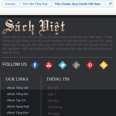
Forums
Thư Viện Tổng Hợp
Tiêu Chuẩn, Quy Chuẩn Việt Nam
Sách Việt là nơi lưu trữ thông tin sách được xuất bản tại Việt Nam. Trong
thông tin giới thiệu của mỗi sách thường có liên kết nguồn của tài liệu đang
được lưu trữ tại các thư viện của Việt Nam. Đối với liên kết Google Drive có
thể tải được miễn phí hoặc KHÔNG có quyền truy cập (thường là không có
bản số hóa).
FOLLOW US
OUR LINKS
THÔNG TIN
Bản Đồ
eBook Tiếng Việt
eBook Tiếng Anh
Góp Ý
eBook Tạp Chí
Nội Quy
eBook Ngoại Ngữ
Thị trường
eBook Tặng Kèm
Trợ giúp