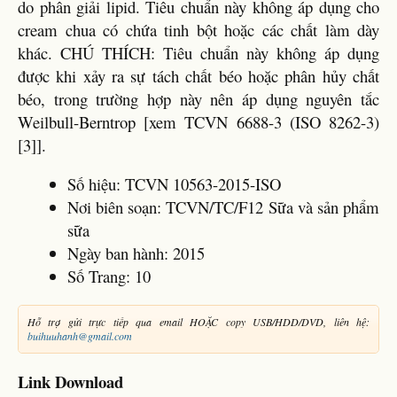
do phân giải lipid. Tiêu chuẩn này không áp dụng cho
cream chua có chứa tinh bột hoặc các chất làm dày
khác. CHÚ THÍCH: Tiêu chuẩn này không áp dụng
được khi xảy ra sự tách chất béo hoặc phân hủy chất
béo, trong trường hợp này nên áp dụng nguyên tắc
Weilbull-Berntrop [xem TCVN 6688-3 (ISO 8262-3)
[3]].
Số hiệu: TCVN 10563-2015-ISO
Nơi biên soạn: TCVN/TC/F12 Sữa và sản phẩm
sữa
Ngày ban hành: 2015
Số Trang: 10
Hỗ trợ gửi trực tiếp qua email HOẶC copy USB/HDD/DVD, liên hệ:
buihuuhanh@gmail.com
Link Download