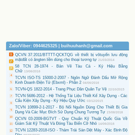
Zalo/Viber: 0944625325 | buihuuhanh@gmail.com
QCVN 37:2011/BTTTT-QCKTQG về thiết bị vôtuyến lưu động
mặtđất có ăngten liền dùng cho thoại tương tự
21/03/2014
58 TCN 28-1974 - Bản Vẽ Tàu Cá - Ký Hiệu Bằng
Chữ
13/06/2016
TCVN ISO-TS 15000-2-2007 - Ngôn Ngữ Đánh Dấu Mở Rộng
Kinh Doanh Điện Tử (Ebxml) - Phần 2
04/06/2016
TCVN-QS 1822-2014 - Trang Phục Dân Quân Tự Vệ
22/10/2015
TCVN 5686-2012 - Hệ Thống Tài Liệu Thiết Kế Xây Dựng - Các
Cấu Kiện Xây Dựng - Ký Hiệu Quy Ước
03/12/2015
TCVN 10899-2-1-2017 - Bộ Nối Nguồn Dùng Cho Thiết Bị Gia
Dụng Và Các Mục Đích Sử Dụng Chung Tương Tự
15/08/2018
QCVN 03-2009-BGTVT - Quy Chuẩn Kỹ Thuật Quốc Gia Về
Giám Sát Kỹ Thuật Và Đóng Tàu Biển Cỡ Nhỏ
14/06/2016
TCVN 12283-2018-ISO - Thảm Trải Sàn Dệt Máy - Xác Định Độ
Dày