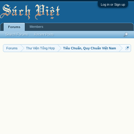
Log in or Sign up
Members
Forums
Search Forums
Recent Posts
Forums
Thư Viện Tổng Hợp
Tiêu Chuẩn, Quy Chuẩn Việt Nam