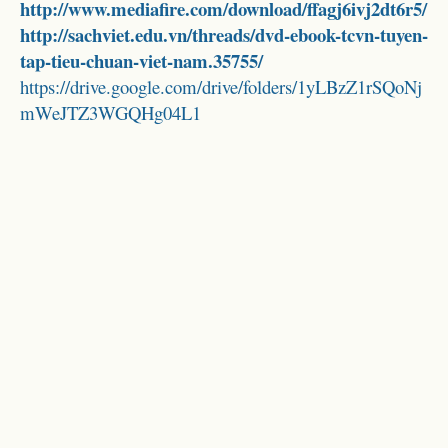
http://www.mediafire.com/download/ffagj6ivj2dt6r5/
http://sachviet.edu.vn/threads/dvd-ebook-tcvn-tuyen-
tap-tieu-chuan-viet-nam.35755/
https://drive.google.com/drive/folders/1yLBzZ1rSQoNj
mWeJTZ3WGQHg04L1