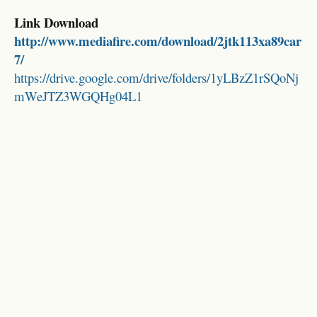
Link Download
http://www.mediafire.com/download/2jtk113xa89car
7/
https://drive.google.com/drive/folders/1yLBzZ1rSQoNj
mWeJTZ3WGQHg04L1