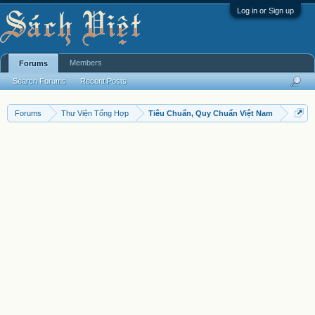
Log in or Sign up
Members
Forums
Search Forums
Recent Posts
Forums
Thư Viện Tổng Hợp
Tiêu Chuẩn, Quy Chuẩn Việt Nam