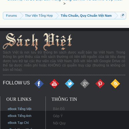
>
Forums
Thư Viện Tổng Hợp
Tiêu Chuẩn, Quy Chuẩn Việt Nam
Sách Việt là nơi lưu trữ thông tin sách được xuất bản tại Việt Nam. Trong
thông tin giới thiệu của mỗi sách thường có liên kết nguồn của tài liệu đang
được lưu trữ tại các thư viện của Việt Nam. Đối với liên kết Google Drive có
thể tải được miễn phí hoặc KHÔNG có quyền truy cập (thường là không có
bản số hóa).
FOLLOW US
OUR LINKS
THÔNG TIN
Bản Đồ
eBook Tiếng Việt
eBook Tiếng Anh
Góp Ý
eBook Tạp Chí
Nội Quy