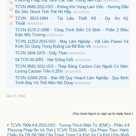
Phương Pháp Xác Định Các Đặc Trưng Nén Lún
30/08/2015
TCVN 8945-2011-ISO - Không Khí Vùng Làm Việc - Hướng Dẫn
Đo Silic Dioxit Tinh Thể Hô Hấp
16/12/2015
TCVN 3913-1984 - Tài Liệu Thiết Kế - Dự Án Kỹ
Thuật
05/04/2016
TCVN 6170-2-1998 - Công Trình Biển Cố Định - Phần 2 Điều
Kiện Môi Trường
03/02/2016
TCVN 11253-2015-ISO - Máy Lâm Nghiệp - Vật Liệu Panen Và
Kính Sử Dụng Trong Buồng Lái Để Bảo Vệ
15/04/2017
TCVN 1604-1975 - Giấy Than
04/03/2016
04 TCN 50-2001 - Hạt Giống Giổi
12/09/2015
TCVN 8591-2011-ISO - Thép Băng Cacbon Cán Nguội Có Hàm
Lượng Cacbon Trên 0.25%
18/12/2015
TCVN 11566-2016 - Bản Đồ Quy Hoạch Lâm Nghiệp - Quy Định
Trình Bày Và Thể Hiện Nội Dung
06/08/2018
Jan 17, 2016
(You must log in or sign up to reply here.)
<
TCVN 7909-4-8-2015-ISO - Tương Thích Điện Từ (EMC) - Phần 4-8
Phương Pháp Đo Và Thử
|
TCVN 7516-2005 - Qui Phạm Thực Hành
Chiếu Xạ Tốt Để Diệt Côn Trùng Trong Cá Khô Và Cá Khô Ướp Muối