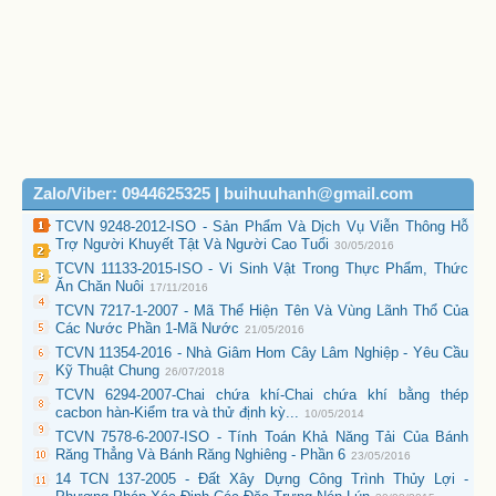
Zalo/Viber: 0944625325 | buihuuhanh@gmail.com
TCVN 9248-2012-ISO - Sản Phẩm Và Dịch Vụ Viễn Thông Hỗ
Trợ Người Khuyết Tật Và Người Cao Tuổi
30/05/2016
TCVN 11133-2015-ISO - Vi Sinh Vật Trong Thực Phẩm, Thức
Ăn Chăn Nuôi
17/11/2016
TCVN 7217-1-2007 - Mã Thể Hiện Tên Và Vùng Lãnh Thổ Của
Các Nước Phần 1-Mã Nước
21/05/2016
TCVN 11354-2016 - Nhà Giâm Hom Cây Lâm Nghiệp - Yêu Cầu
Kỹ Thuật Chung
26/07/2018
TCVN 6294-2007-Chai chứa khí-Chai chứa khí bằng thép
cacbon hàn-Kiểm tra và thử định kỳ...
10/05/2014
TCVN 7578-6-2007-ISO - Tính Toán Khả Năng Tải Của Bánh
Răng Thẳng Và Bánh Răng Nghiêng - Phần 6
23/05/2016
14 TCN 137-2005 - Đất Xây Dựng Công Trình Thủy Lợi -