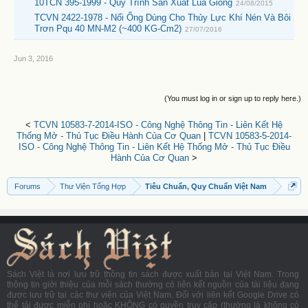
10TCN 395-1999 - Quy Trình Sản Xuất Lúa Giống
24/08/2015
TCVN 2422-1978 - Nối Ống Dùng Cho Thủy Lực Khí Nén Và Bôi
Trơn Pqu 40 MN-M2 (~400 KG-Cm2)
27/07/2016
Jun 3, 2016
(You must log in or sign up to reply here.)
<
TCVN 10583-7-2014-ISO - Công Nghệ Thông Tin - Liên Kết Hệ
Thống Mở - Thủ Tục Điều Hành Của Cơ Quan
|
TCVN 10583-5-2014-
ISO - Công Nghệ Thông Tin - Liên Kết Hệ Thống Mở - Thủ Tục Điều
Hành Của Cơ Quan
>
Forums
Thư Viện Tổng Hợp
Tiêu Chuẩn, Quy Chuẩn Việt Nam
Sách Việt là nơi lưu trữ thông tin sách được xuất bản tại Việt Nam. Trong
thông tin giới thiệu của mỗi sách thường có liên kết nguồn của tài liệu đang
được lưu trữ tại các thư viện của Việt Nam. Đối với liên kết Google Drive có
thể tải được miễn phí hoặc KHÔNG có quyền truy cập (thường là không có