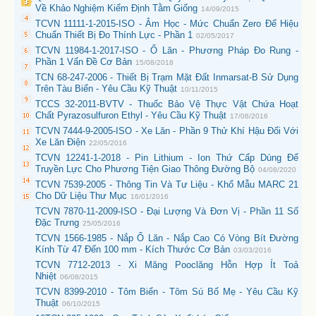
Về Khảo Nghiệm Kiểm Định Tằm Giống
14/09/2015
TCVN 11111-1-2015-ISO - Âm Học - Mức Chuẩn Zero Để Hiệu
Chuẩn Thiết Bị Đo Thính Lực - Phần 1
02/05/2017
TCVN 11984-1-2017-ISO - Ổ Lăn - Phương Pháp Đo Rung -
Phần 1 Vấn Đề Cơ Bản
15/08/2018
TCN 68-247-2006 - Thiết Bị Trạm Mặt Đất Inmarsat-B Sử Dụng
Trên Tàu Biển - Yêu Cầu Kỹ Thuật
10/11/2015
TCCS 32-2011-BVTV - Thuốc Bảo Vệ Thực Vật Chứa Hoạt
Chất Pyrazosulfuron Ethyl - Yêu Cầu Kỹ Thuật
17/06/2016
TCVN 7444-9-2005-ISO - Xe Lăn - Phần 9 Thử Khí Hậu Đối Với
Xe Lăn Điện
22/05/2016
TCVN 12241-1-2018 - Pin Lithium - Ion Thứ Cấp Dùng Để
Truyền Lực Cho Phương Tiện Giao Thông Đường Bộ
04/08/2020
TCVN 7539-2005 - Thông Tin Và Tư Liệu - Khổ Mẫu MARC 21
Cho Dữ Liệu Thư Mục
16/01/2016
TCVN 7870-11-2009-ISO - Đại Lượng Và Đơn Vị - Phần 11 Số
Đặc Trưng
25/05/2016
TCVN 1566-1985 - Nắp Ổ Lăn - Nắp Cao Có Vòng Bít Đường
Kính Từ 47 Đến 100 mm - Kích Thước Cơ Bản
03/03/2016
TCVN 7712-2013 - Xi Măng Pooclăng Hỗn Hợp Ít Toả
Nhiệt
06/08/2015
TCVN 8399-2010 - Tôm Biển - Tôm Sú Bố Mẹ - Yêu Cầu Kỹ
Thuật
06/10/2015