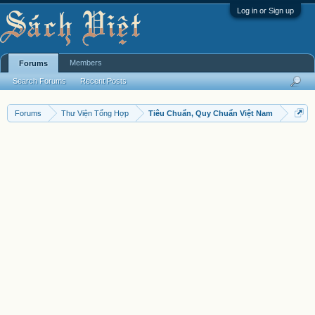
Log in or Sign up
Members
Forums
Search Forums
Recent Posts
Forums
Thư Viện Tổng Hợp
Tiêu Chuẩn, Quy Chuẩn Việt Nam