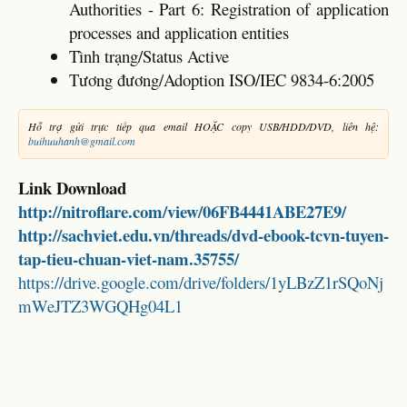
Authorities - Part 6: Registration of application
processes and application entities
Tình trạng/Status Active
Tương đương/Adoption ISO/IEC 9834-6:2005
Hỗ trợ gửi trực tiếp qua email HOẶC copy USB/HDD/DVD, liên hệ:
buihuuhanh@gmail.com
Link Download
http://nitroflare.com/view/06FB4441ABE27E9/
http://sachviet.edu.vn/threads/dvd-ebook-tcvn-tuyen-
tap-tieu-chuan-viet-nam.35755/
https://drive.google.com/drive/folders/1yLBzZ1rSQoNj
mWeJTZ3WGQHg04L1