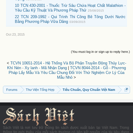
10 TCN 430-2001 - Thuốc Trừ Sâu Chứa Hoạt Chất Malathion -
Yêu Cầu Kỹ Thuật Và Phương Pháp Thử
25/08/2015
22 TCN 209-1992 - Qui Trình Thi Công Bê Tông Dưới Nước
Bằng Phương Pháp Vữa Dâng
03/09/2015
Oct 23, 2015
(You must log in or sign up to reply here.)
<
TCVN 10651-2014 - Hệ Thống Và Bộ Phận Truyền Động Thủy Lực-
Khí Nén - Xy lanh - Mã Nhận Dạng
|
TCVN 8044-2014 - Gỗ - Phương
Pháp Lấy Mẫu Và Yêu Cầu Chung Đối Với Thử Nghiệm Cơ Lý Của
Mẫu Nhỏ
>
Forums
Thư Viện Tổng Hợp
Tiêu Chuẩn, Quy Chuẩn Việt Nam
Sách Việt là nơi lưu trữ thông tin sách được xuất bản tại Việt Nam. Trong
thông tin giới thiệu của mỗi sách thường có liên kết nguồn của tài liệu đang