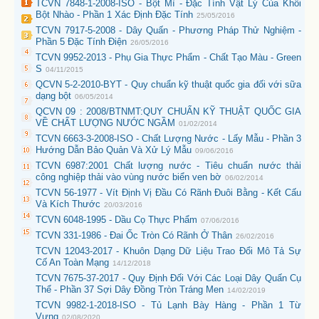
TCVN 7848-1-2008-ISO - Bột Mì - Đặc Tính Vật Lý Của Khối
Bột Nhào - Phần 1 Xác Định Đặc Tính
25/05/2016
TCVN 7917-5-2008 - Dây Quấn - Phương Pháp Thử Nghiệm -
Phần 5 Đặc Tính Điện
26/05/2016
TCVN 9952-2013 - Phụ Gia Thực Phẩm - Chất Tạo Màu - Green
S
04/11/2015
QCVN 5-2-2010-BYT - Quy chuẩn kỹ thuật quốc gia đối với sữa
dạng bột
06/05/2014
QCVN 09 : 2008/BTNMT:QUY CHUẨN KỸ THUẬT QUỐC GIA
VỀ CHẤT LƯỢNG NƯỚC NGẦM
01/02/2014
TCVN 6663-3-2008-ISO - Chất Lượng Nước - Lấy Mẫu - Phần 3
Hướng Dẫn Bảo Quản Và Xử Lý Mẫu
09/06/2016
TCVN 6987:2001 Chất lượng nước - Tiêu chuẩn nước thải
công nghiệp thải vào vùng nước biển ven bờ
06/02/2014
TCVN 56-1977 - Vít Định Vị Đầu Có Rãnh Đuôi Bằng - Kết Cấu
Và Kích Thước
20/03/2016
TCVN 6048-1995 - Dầu Cọ Thực Phẩm
07/06/2016
TCVN 331-1986 - Đai Ốc Tròn Có Rãnh Ở Thân
26/02/2016
TCVN 12043-2017 - Khuôn Dạng Dữ Liệu Trao Đổi Mô Tả Sự
Cố An Toàn Mạng
14/12/2018
TCVN 7675-37-2017 - Quy Định Đối Với Các Loại Dây Quấn Cụ
Thể - Phần 37 Sợi Dây Đồng Tròn Tráng Men
14/02/2019
TCVN 9982-1-2018-ISO - Tủ Lạnh Bày Hàng - Phần 1 Từ
Vựng
02/08/2020