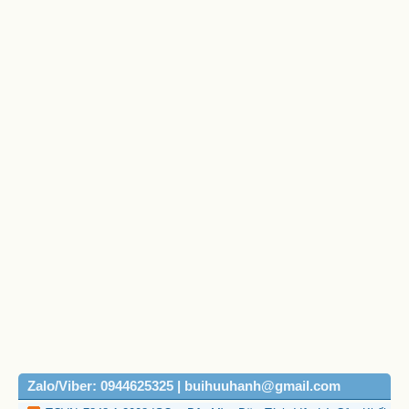
Zalo/Viber: 0944625325 | buihuuhanh@gmail.com