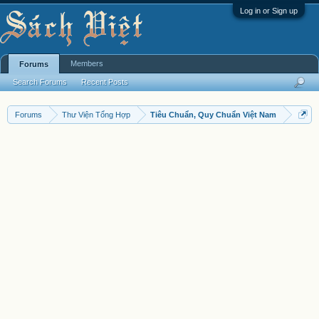
Log in or Sign up
Members
Forums
Search Forums
Recent Posts
Forums
Thư Viện Tổng Hợp
Tiêu Chuẩn, Quy Chuẩn Việt Nam