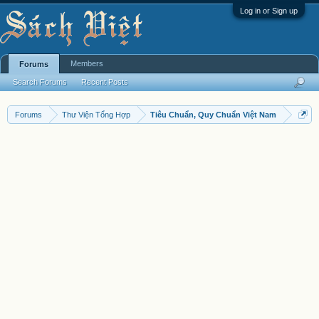
Log in or Sign up
Members
Forums
Search Forums
Recent Posts
Forums
Thư Viện Tổng Hợp
Tiêu Chuẩn, Quy Chuẩn Việt Nam