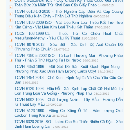
QCVN 5-2010-BKHCN - Quy Chuẩn Kỹ Thuật Quốc Gia Về An
Toàn Bức Xạ Miễn Trừ Khai Báo Cấp Giấy Phép
14/08/2015
TCVN 6613-1-3-2010 - Thử Nghiệm Cáp Điện Và Cáp Quang
Trong Điều Kiện Cháy - Phần 1-3 Thử Nghiệm
09/06/2016
TCVN 8189-2009-ISO - Vật Liệu Kim Loại Thiêu Kết Trừ Hợp
Kim Cứng - Vật Liệu Kim Loại Thiêu Kết Thẩm
27/05/2016
TCCS 103-1999-CL - Thuốc Trừ Cỏ Chứa Hoạt Chất
Mesulfuron-Methyl - Yêu Cầu Kỹ Thuật
21/06/2016
TCVN 8079-2013 - Sữa Bột - Xác Định Độ Axit Chuẩn Độ
(Phương Pháp Chuẩn)
23/07/2015
TCVN 7180-5-2002-ISO - Tủ Lạnh Thương Mại - Phương Pháp
Thử - Phần 5 Thử Ngưng Tụ Hơi Nước
29/05/2016
TCVN 4350-1986 - Đất Sét Để Sản Xuất Gạch Ngói Nung -
Phương Pháp Xác Định Hàm Lượng Canxi Oxyt
14/10/2015
TCVN 1454-2013 - Chè Đen - Định Nghĩa Và Các Yêu Cầu Cơ
Bản
23/07/2015
TCVN 6129-1996 - Đậu Đỗ - Xác Định Tạp Chất Cỡ Hạt Mùi Lạ
Côn Trùng Loài Và Giống - Phương Pháp Thử
03/10/2015
TCVN 5992-1995 - Chất Lượng Nước - Lấy Mẫu - Hướng Dẫn
Kĩ Thuật Lấy Mẫu
10/09/2015
TCVN 5123-1990 - Động Cơ Xăng Ô Tô - Hàm Lượng Oxit
Cacbon Trong Khí Xả
28/11/2015
TCVN 6320-2016-ISO - Latex Cao Su Thiên Nhiên Cô Đặc - Xác
Định Hàm Lượng Cặn
27/07/2018