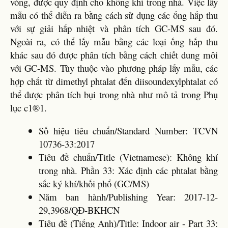
vòng, được quy định cho không khí trong nhà. Việc lấy
mẫu có thể diễn ra bằng cách sử dụng các ống hấp thu
với sự giải hấp nhiệt và phân tích GC-MS sau đó.
Ngoài ra, có thể lấy mẫu bằng các loại ống hấp thu
khác sau đó được phân tích bằng cách chiết dung môi
với GC-MS. Tùy thuộc vào phương pháp lấy mẫu, các
hợp chất từ dimethyl phtalat đến diisoundexylphtalat có
thể được phân tích bụi trong nhà như mô tả trong Phụ
lục c1®1.
Số hiệu tiêu chuẩn/Standard Number: TCVN
10736-33:2017
Tiêu đề chuẩn/Title (Vietnamese): Không khí
trong nhà. Phần 33: Xác định các phtalat bằng
sắc ký khí/khối phổ (GC/MS)
Năm ban hành/Publishing Year: 2017-12-
29,3968/QĐ-BKHCN
Tiêu đề (Tiếng Anh)/Title: Indoor air - Part 33: