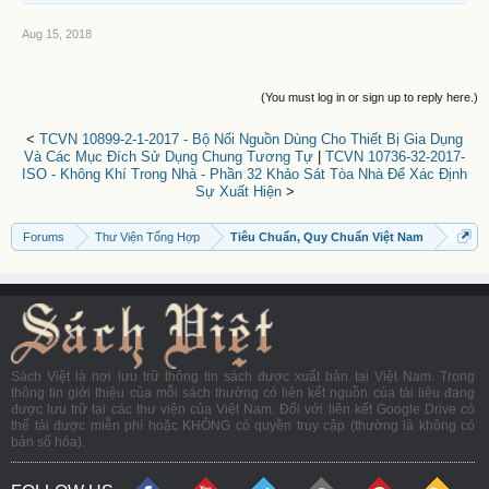
Aug 15, 2018
(You must log in or sign up to reply here.)
<
TCVN 10899-2-1-2017 - Bộ Nối Nguồn Dùng Cho Thiết Bị Gia Dụng
Và Các Mục Đích Sử Dụng Chung Tương Tự
|
TCVN 10736-32-2017-
ISO - Không Khí Trong Nhà - Phần 32 Khảo Sát Tòa Nhà Để Xác Định
Sự Xuất Hiện
>
Forums
Thư Viện Tổng Hợp
Tiêu Chuẩn, Quy Chuẩn Việt Nam
Sách Việt là nơi lưu trữ thông tin sách được xuất bản tại Việt Nam. Trong
thông tin giới thiệu của mỗi sách thường có liên kết nguồn của tài liệu đang
được lưu trữ tại các thư viện của Việt Nam. Đối với liên kết Google Drive có
thể tải được miễn phí hoặc KHÔNG có quyền truy cập (thường là không có
bản số hóa).