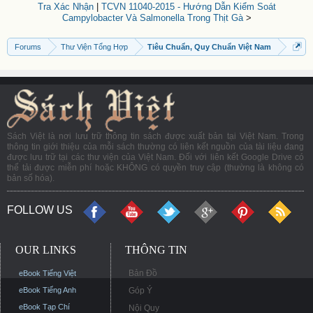
Tra Xác Nhận
|
TCVN 11040-2015 - Hướng Dẫn Kiểm Soát
Campylobacter Và Salmonella Trong Thịt Gà
>
Forums
Thư Viện Tổng Hợp
Tiêu Chuẩn, Quy Chuẩn Việt Nam
Sách Việt là nơi lưu trữ thông tin sách được xuất bản tại Việt Nam. Trong
thông tin giới thiệu của mỗi sách thường có liên kết nguồn của tài liệu đang
được lưu trữ tại các thư viện của Việt Nam. Đối với liên kết Google Drive có
thể tải được miễn phí hoặc KHÔNG có quyền truy cập (thường là không có
bản số hóa).
FOLLOW US
OUR LINKS
THÔNG TIN
Bản Đồ
eBook Tiếng Việt
eBook Tiếng Anh
Góp Ý
eBook Tạp Chí
Nội Quy