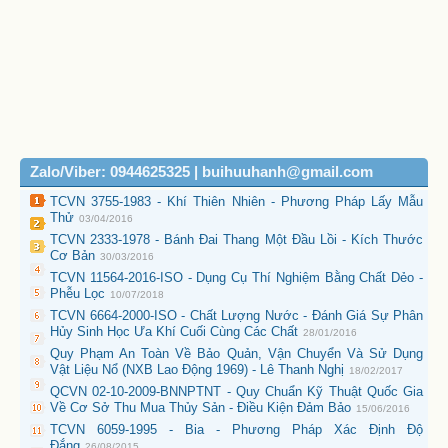
Zalo/Viber: 0944625325 | buihuuhanh@gmail.com
TCVN 3755-1983 - Khí Thiên Nhiên - Phương Pháp Lấy Mẫu
Thử
03/04/2016
TCVN 2333-1978 - Bánh Đai Thang Một Đầu Lồi - Kích Thước
Cơ Bản
30/03/2016
TCVN 11564-2016-ISO - Dụng Cụ Thí Nghiệm Bằng Chất Dẻo -
Phễu Lọc
10/07/2018
TCVN 6664-2000-ISO - Chất Lượng Nước - Đánh Giá Sự Phân
Hủy Sinh Học Ưa Khí Cuối Cùng Các Chất
28/01/2016
Quy Phạm An Toàn Về Bảo Quản, Vận Chuyển Và Sử Dụng
Vật Liệu Nổ (NXB Lao Động 1969) - Lê Thanh Nghị
18/02/2017
QCVN 02-10-2009-BNNPTNT - Quy Chuẩn Kỹ Thuật Quốc Gia
Về Cơ Sở Thu Mua Thủy Sản - Điều Kiện Đảm Bảo
15/06/2016
TCVN 6059-1995 - Bia - Phương Pháp Xác Định Độ
Đắng
26/08/2015