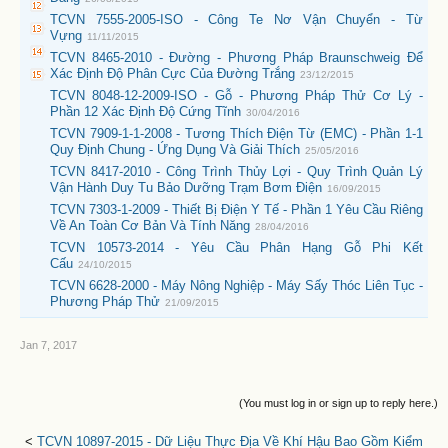
TCVN 7555-2005-ISO - Công Te Nơ Vận Chuyển - Từ
Vựng
11/11/2015
TCVN 8465-2010 - Đường - Phương Pháp Braunschweig Để
Xác Định Độ Phân Cực Của Đường Trắng
23/12/2015
TCVN 8048-12-2009-ISO - Gỗ - Phương Pháp Thử Cơ Lý -
Phần 12 Xác Định Độ Cứng Tĩnh
30/04/2016
TCVN 7909-1-1-2008 - Tương Thích Điện Từ (EMC) - Phần 1-1
Quy Định Chung - Ứng Dụng Và Giải Thích
25/05/2016
TCVN 8417-2010 - Công Trình Thủy Lợi - Quy Trình Quản Lý
Vận Hành Duy Tu Bảo Dưỡng Trạm Bơm Điện
16/09/2015
TCVN 7303-1-2009 - Thiết Bị Điện Y Tế - Phần 1 Yêu Cầu Riêng
Về An Toàn Cơ Bản Và Tính Năng
28/04/2016
TCVN 10573-2014 - Yêu Cầu Phân Hạng Gỗ Phi Kết
Cấu
24/10/2015
TCVN 6628-2000 - Máy Nông Nghiệp - Máy Sấy Thóc Liên Tục -
Phương Pháp Thử
21/09/2015
Jan 7, 2017
(You must log in or sign up to reply here.)
<
TCVN 10897-2015 - Dữ Liệu Thực Địa Về Khí Hậu Bao Gồm Kiểm