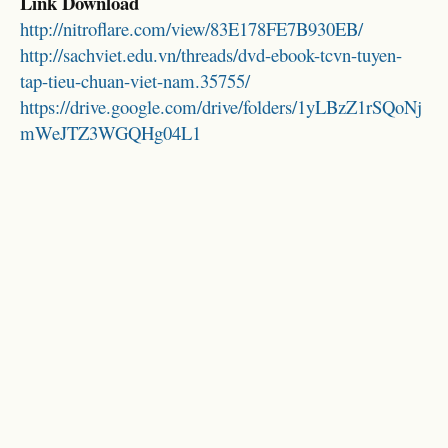
Link Download
http://nitroflare.com/view/83E178FE7B930EB/
http://sachviet.edu.vn/threads/dvd-ebook-tcvn-tuyen-
tap-tieu-chuan-viet-nam.35755/
https://drive.google.com/drive/folders/1yLBzZ1rSQoNj
mWeJTZ3WGQHg04L1