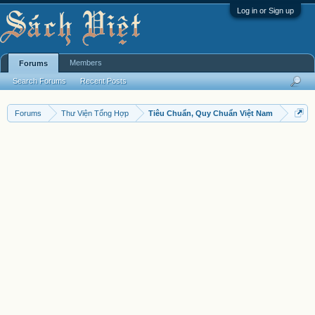
Log in or Sign up
Members
Forums
Search Forums
Recent Posts
Forums
Thư Viện Tổng Hợp
Tiêu Chuẩn, Quy Chuẩn Việt Nam