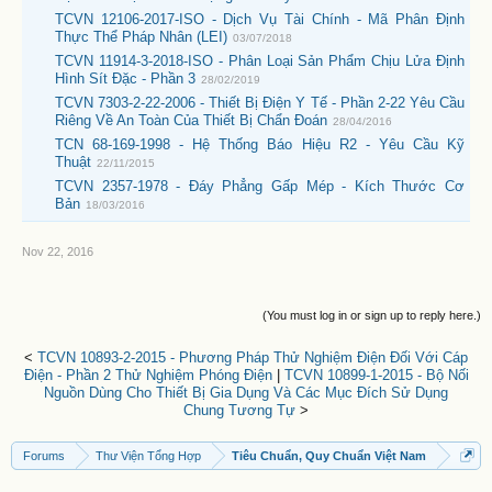
TCVN 12106-2017-ISO - Dịch Vụ Tài Chính - Mã Phân Định
Thực Thể Pháp Nhân (LEI)
03/07/2018
TCVN 11914-3-2018-ISO - Phân Loại Sản Phẩm Chịu Lửa Định
Hình Sít Đặc - Phần 3
28/02/2019
TCVN 7303-2-22-2006 - Thiết Bị Điện Y Tế - Phần 2-22 Yêu Cầu
Riêng Về An Toàn Của Thiết Bị Chẩn Đoán
28/04/2016
TCN 68-169-1998 - Hệ Thống Báo Hiệu R2 - Yêu Cầu Kỹ
Thuật
22/11/2015
TCVN 2357-1978 - Đáy Phẳng Gấp Mép - Kích Thước Cơ
Bản
18/03/2016
Nov 22, 2016
(You must log in or sign up to reply here.)
<
TCVN 10893-2-2015 - Phương Pháp Thử Nghiệm Điện Đối Với Cáp
Điện - Phần 2 Thử Nghiệm Phóng Điện
|
TCVN 10899-1-2015 - Bộ Nối
Nguồn Dùng Cho Thiết Bị Gia Dụng Và Các Mục Đích Sử Dụng
Chung Tương Tự
>
Forums
Thư Viện Tổng Hợp
Tiêu Chuẩn, Quy Chuẩn Việt Nam