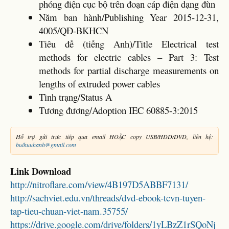
phóng điện cục bộ trên đoạn cáp điện dạng đùn
Năm ban hành/Publishing Year 2015-12-31,
4005/QĐ-BKHCN
Tiêu đề (tiếng Anh)/Title Electrical test
methods for electric cables – Part 3: Test
methods for partial discharge measurements on
lengths of extruded power cables
Tình trạng/Status A
Tương đương/Adoption IEC 60885-3:2015
Hỗ trợ gửi trực tiếp qua email HOẶC copy USB/HDD/DVD, liên hệ:
buihuuhanh@gmail.com
Link Download
http://nitroflare.com/view/4B197D5ABBF7131/
http://sachviet.edu.vn/threads/dvd-ebook-tcvn-tuyen-
tap-tieu-chuan-viet-nam.35755/
https://drive.google.com/drive/folders/1yLBzZ1rSQoNj