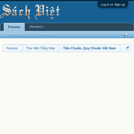
Log in or Sign up
Members
Forums
Search Forums
Recent Posts
Forums
Thư Viện Tổng Hợp
Tiêu Chuẩn, Quy Chuẩn Việt Nam