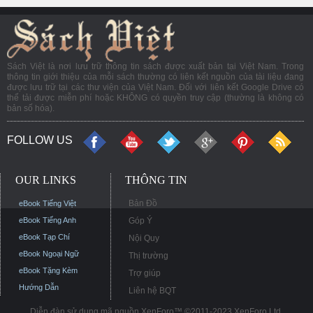
Sách Việt là nơi lưu trữ thông tin sách được xuất bản tại Việt Nam. Trong
thông tin giới thiệu của mỗi sách thường có liên kết nguồn của tài liệu đang
được lưu trữ tại các thư viện của Việt Nam. Đối với liên kết Google Drive có
thể tải được miễn phí hoặc KHÔNG có quyền truy cập (thường là không có
bản số hóa).
FOLLOW US
OUR LINKS
THÔNG TIN
Bản Đồ
eBook Tiếng Việt
eBook Tiếng Anh
Góp Ý
eBook Tạp Chí
Nội Quy
eBook Ngoại Ngữ
Thị trường
eBook Tặng Kèm
Trợ giúp
Hướng Dẫn
Liên hệ BQT
Diễn đàn sử dụng mã nguồn XenForo™ ©2011-2023 XenForo Ltd.