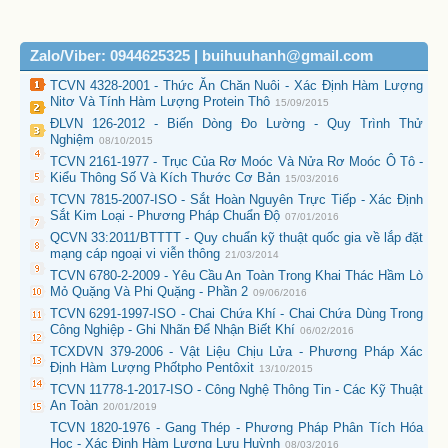
Zalo/Viber: 0944625325 | buihuuhanh@gmail.com
TCVN 4328-2001 - Thức Ăn Chăn Nuôi - Xác Định Hàm Lượng
Nitơ Và Tính Hàm Lượng Protein Thô
15/09/2015
ĐLVN 126-2012 - Biến Dòng Đo Lường - Quy Trình Thử
Nghiệm
08/10/2015
TCVN 2161-1977 - Trục Của Rơ Moóc Và Nửa Rơ Moóc Ô Tô -
Kiểu Thông Số Và Kích Thước Cơ Bản
15/03/2016
TCVN 7815-2007-ISO - Sắt Hoàn Nguyên Trực Tiếp - Xác Định
Sắt Kim Loại - Phương Pháp Chuẩn Độ
07/01/2016
QCVN 33:2011/BTTTT - Quy chuẩn kỹ thuật quốc gia về lắp đặt
mạng cáp ngoại vi viễn thông
21/03/2014
TCVN 6780-2-2009 - Yêu Cầu An Toàn Trong Khai Thác Hầm Lò
Mỏ Quặng Và Phi Quặng - Phần 2
09/06/2016
TCVN 6291-1997-ISO - Chai Chứa Khí - Chai Chứa Dùng Trong
Công Nghiệp - Ghi Nhãn Để Nhận Biết Khí
06/02/2016
TCXDVN 379-2006 - Vật Liệu Chịu Lửa - Phương Pháp Xác
Định Hàm Lượng Phốtpho Pentôxit
13/10/2015
TCVN 11778-1-2017-ISO - Công Nghệ Thông Tin - Các Kỹ Thuật
An Toàn
20/01/2019
TCVN 1820-1976 - Gang Thép - Phương Pháp Phân Tích Hóa
Học - Xác Định Hàm Lượng Lưu Huỳnh
08/03/2016