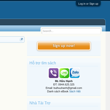
Log in or Sign up
Sign up now!
Hỗ trợ tìm sách
Mr. Hữu Hạnh
ĐT: 0944.625.325
Email: buihuuhanh@gmail.com
Danh sách eBook
Sách Việt
Nhà Tài Trợ