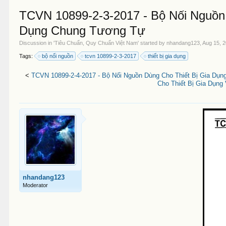
TCVN 10899-2-3-2017 - Bộ Nối Nguồn
Dụng Chung Tương Tự
Discussion in '
Tiêu Chuẩn, Quy Chuẩn Việt Nam
' started by
nhandang123
,
Aug 15, 
Tags:
bộ nối nguồn
tcvn 10899-2-3-2017
thiết bị gia dụng
<
TCVN 10899-2-4-2017 - Bộ Nối Nguồn Dùng Cho Thiết Bị Gia D
Cho Thiết Bị Gia Dụn
nhandang123
Moderator