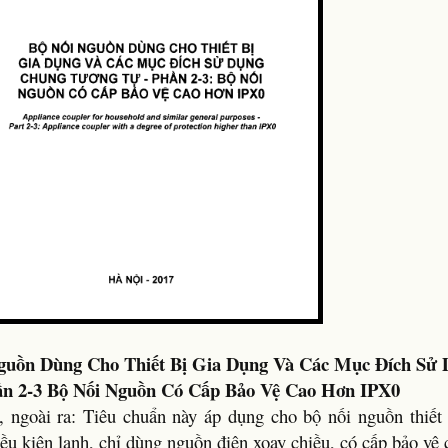
Nguồn Dùng Cho Thiết Bị Gia Dụng Và Các Mục Đích Sử
ần 2-3 Bộ Nối Nguồn Có Cấp Bảo Vệ Cao Hơn IPX0
 ngoài ra: Tiêu chuẩn này áp dụng cho bộ nối nguồn thiết 
ều kiện lạnh, chỉ dùng nguồn điện xoay chiều, có cấp bảo v