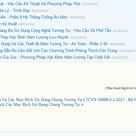
át - Yêu Cầu Kỹ Thuật Và Phương Pháp Thử
13/10/2015
a Lý - Trình Bày
24/02/2019
Biển - Phần 8 Hệ Thống Chống Ăn Mòn
15/08/2020
h kỹ thuật
06/03/2014
 Quảng Bá Sử Dụng Công Nghệ Tương Tự - Yêu Cầu Về Phổ Tần
10/11/2015
 Pháp Xác Định Hàm Lượng Lưu Huỳnh
14/04/2016
a Dụng Và Các Thiết Bị Điện Tương Tự - An Toàn - Phần 2-30
18/04/2016
g Dẫn Đo Liều Đối Với Các Chương Trình Phóng Thích Côn Trùng
10/12/2015
o Gia Súc - Phương Pháp Xác Định Hàm Lượng Tạp Chất Sắt
01/10/2015
(You must log in or s
ụng Và Các Mục Đích Sử Dụng Chung Tương Tự
|
TCVN 10899-2-1-2017 - Bộ 
g Và Các Mục Đích Sử Dụng Chung Tương Tự
>