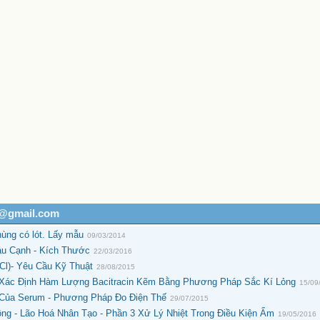
h@gmail.com
hùng có lót. Lấy mẫu
09/03/2014
áu Cạnh - Kích Thước
22/03/2016
Cl)- Yêu Cầu Kỹ Thuật
28/08/2015
 Xác Định Hàm Lượng Bacitracin Kẽm Bằng Phương Pháp Sắc Kí Lỏng
15/09
 Của Serum - Phương Pháp Đo Điện Thế
29/07/2015
ng - Lão Hoá Nhân Tạo - Phần 3 Xử Lý Nhiệt Trong Điều Kiện Ẩm
19/05/2016