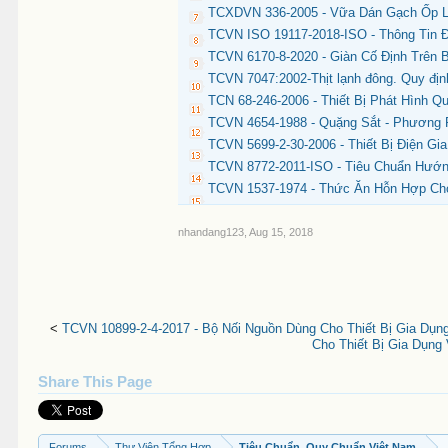
TCXDVN 336-2005 - Vữa Dán Gạch Ốp L
TCVN ISO 19117-2018-ISO - Thông Tin Đị
TCVN 6170-8-2020 - Giàn Cố Định Trên 
TCVN 7047:2002-Thịt lạnh đông. Quy địn
TCN 68-246-2006 - Thiết Bị Phát Hình
TCVN 4654-1988 - Quặng Sắt - Phương
TCVN 5699-2-30-2006 - Thiết Bị Điện Gi
TCVN 8772-2011-ISO - Tiêu Chuẩn Hướn
TCVN 1537-1974 - Thức Ăn Hỗn Hợp Ch
nhandang123
,
Aug 15, 2018
<
TCVN 10899-2-4-2017 - Bộ Nối Nguồn Dùng Cho Thiết Bị Gia D
Cho Thiết Bị Gia Dụn
Share This Page
Forums
Thư Viện Tổng Hợp
Tiêu Chuẩn, Quy Chuẩn Việt Nam