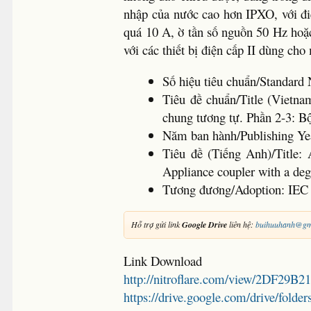
nhập của nước cao hơn IPXO, với đ
quá 10 A, ờ tần số nguồn 50 Hz hoặc
với các thiết bị điện cấp II dùng ch
Số hiệu tiêu chuẩn/Standar
Tiêu đề chuẩn/Title (Vietna
chung tương tự. Phần 2-3: B
Năm ban hành/Publishing Ye
Tiêu đề (Tiếng Anh)/Title: 
Appliance coupler with a deg
Tương đương/Adoption: IEC
Hỗ trợ gửi link
Google Drive
liên hệ:
buihuuhanh@gm
Link Download
http://nitroflare.com/view/2DF29B
https://drive.google.com/drive/