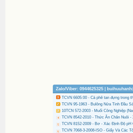
Zalo/Viber: 0944625325 | buihuuhan
TCVN 6605:00 - Cà phê tan đựng trong t
TCVN 95-1963 - Bulông Nửa Tinh Đầu S
10TCN 572-2003 - Muối Công Nghiệp (Na
TCVN 8542-2010 - Thức Ăn Chăn Nuôi -
TCVN 8152-2009 - Bơ - Xác Định Độ pH
TCVN 7068-3-2008-ISO - Giấy Và Các Tô