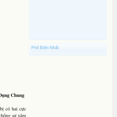
Phổ Biến Nhất
 Dụng Chung
bị có hai cực
ệ chống sự xâm