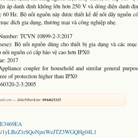
iện áp danh định không lớn hơn 250 V và dòng điện danh đị
 60 Hz. Bộ nối nguồn này được thiết kế để nối dây nguồn có 
o mục đích gia dụng, thương mại và công nghiệp nhẹ.
d Number: TCVN 10899-2-3:2017
mese): Bộ nối nguồn dùng cho thiết bị gia dụng và các mục
ộ nối nguồn có cấp bảo vệ cao hơn IPX0
ar: 2017
Appliance coupler for household and similar general purpose
ree of protection higher than IPX0
 60320-2-3:2005
ail.com
--- Zalo/Viber/Line:
0944625325
21E3469EA
folders/1yLBzZ1rSQoNjmWeJTZ3WGQHg04L1