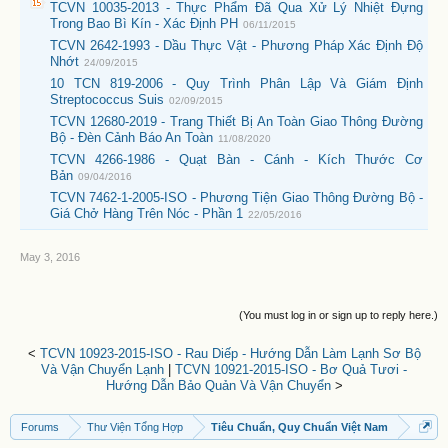
TCVN 10035-2013 - Thực Phẩm Đã Qua Xử Lý Nhiệt Đựng
Trong Bao Bì Kín - Xác Định PH
06/11/2015
TCVN 2642-1993 - Dầu Thực Vật - Phương Pháp Xác Định Độ
Nhớt
24/09/2015
10 TCN 819-2006 - Quy Trình Phân Lập Và Giám Định
Streptococcus Suis
02/09/2015
TCVN 12680-2019 - Trang Thiết Bị An Toàn Giao Thông Đường
Bộ - Đèn Cảnh Báo An Toàn
11/08/2020
TCVN 4266-1986 - Quạt Bàn - Cánh - Kích Thước Cơ
Bản
09/04/2016
TCVN 7462-1-2005-ISO - Phương Tiện Giao Thông Đường Bộ -
Giá Chở Hàng Trên Nóc - Phần 1
22/05/2016
May 3, 2016
(You must log in or sign up to reply here.)
<
TCVN 10923-2015-ISO - Rau Diếp - Hướng Dẫn Làm Lạnh Sơ Bộ
Và Vận Chuyển Lạnh
|
TCVN 10921-2015-ISO - Bơ Quả Tươi -
Hướng Dẫn Bảo Quản Và Vận Chuyển
>
Forums
Thư Viện Tổng Hợp
Tiêu Chuẩn, Quy Chuẩn Việt Nam