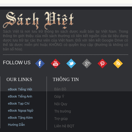
Sách Việt là nơi lưu trữ thông tin sách được xuất bản tại Việt Nam. Trong
thông tin giới thiệu của mỗi sách thường có liên kết nguồn của tài liệu đang
được lưu trữ tại các thư viện của Việt Nam. Đối với liên kết Google Drive có
thể tải được miễn phí hoặc KHÔNG có quyền truy cập (thường là không có
bản số hóa).
FOLLOW US
OUR LINKS
THÔNG TIN
Bản Đồ
eBook Tiếng Việt
eBook Tiếng Anh
Góp Ý
eBook Tạp Chí
Nội Quy
eBook Ngoại Ngữ
Thị trường
eBook Tặng Kèm
Trợ giúp
Hướng Dẫn
Liên hệ BQT