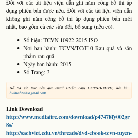
Đối với các tài liệu viện dẫn ghi năm công bố thì áp
dụng phiên bản được nêu. Đối với các tài liệu viện dẫn
không ghi năm công bố thì áp dụng phiên bản mới
nhất, bao gồm cả các sửa đổi, bổ sung (nếu có).
Số hiệu: TCVN 10922-2015-ISO
Nơi ban hành: TCVN/TC/F10 Rau quả và sản
phẩm rau quả
Ngày ban hành: 2015
Số Trang: 3
Hỗ trợ gửi trực tiếp qua email HOẶC copy USB/HDD/DVD, liên hệ:
buihuuhanh@gmail.com
Link Download
http://www.mediafire.com/download/p47478fy002gr
8s/
http://sachviet.edu.vn/threads/dvd-ebook-tcvn-tuyen-