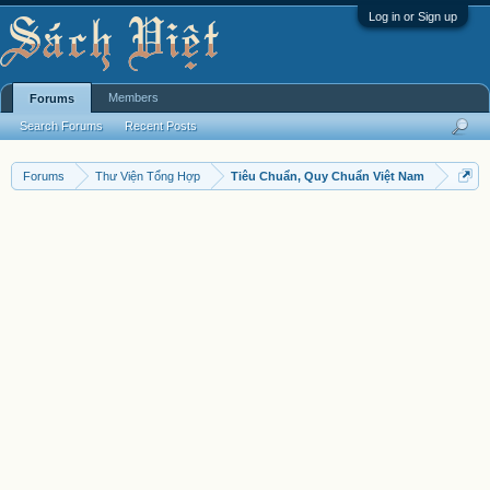
Log in or Sign up
Members
Forums
Search Forums
Recent Posts
Forums
Thư Viện Tổng Hợp
Tiêu Chuẩn, Quy Chuẩn Việt Nam