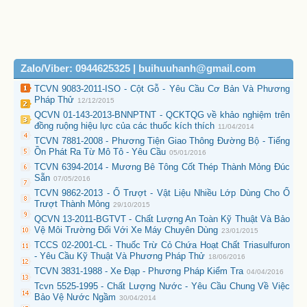
Zalo/Viber: 0944625325 | buihuuhanh@gmail.com
TCVN 9083-2011-ISO - Cột Gỗ - Yêu Cầu Cơ Bản Và Phương
Pháp Thử
12/12/2015
QCVN 01-143-2013-BNNPTNT - QCKTQG về khảo nghiệm trên
đồng ruộng hiệu lực của các thuốc kích thích
11/04/2014
TCVN 7881-2008 - Phương Tiện Giao Thông Đường Bộ - Tiếng
Ồn Phát Ra Từ Mô Tô - Yêu Cầu
05/01/2016
TCVN 6394-2014 - Mương Bê Tông Cốt Thép Thành Mỏng Đúc
Sẵn
07/05/2016
TCVN 9862-2013 - Ổ Trượt - Vật Liệu Nhiều Lớp Dùng Cho Ổ
Trượt Thành Mỏng
29/10/2015
QCVN 13-2011-BGTVT - Chất Lượng An Toàn Kỹ Thuật Và Bảo
Vệ Môi Trường Đối Với Xe Máy Chuyên Dùng
23/01/2015
TCCS 02-2001-CL - Thuốc Trừ Cỏ Chứa Hoạt Chất Triasulfuron
- Yêu Cầu Kỹ Thuật Và Phương Pháp Thử
18/06/2016
TCVN 3831-1988 - Xe Đạp - Phương Pháp Kiểm Tra
04/04/2016
Tcvn 5525-1995 - Chất Lượng Nước - Yêu Cầu Chung Về Việc
Bảo Vệ Nước Ngầm
30/04/2014