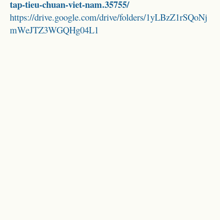
tap-tieu-chuan-viet-nam.35755/
https://drive.google.com/drive/folders/1yLBzZ1rSQoNj
mWeJTZ3WGQHg04L1