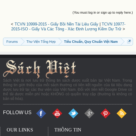
(You must log in or sign up to reply here.)
<
TCVN 10999-2015 - Giấy Bồi Nền Tài Liệu Giấy
|
TCVN 10977-
2015-ISO - Giấy Và Các Tông - Xác Định Lượng Kiềm Dự Trữ
>
Forums
Thư Viện Tổng Hợp
Tiêu Chuẩn, Quy Chuẩn Việt Nam
Sách Việt là nơi lưu trữ thông tin sách được xuất bản tại Việt Nam. Trong
thông tin giới thiệu của mỗi sách thường có liên kết nguồn của tài liệu đang
được lưu trữ tại các thư viện của Việt Nam. Đối với liên kết Google Drive có
thể tải được miễn phí hoặc KHÔNG có quyền truy cập (thường là không có
bản số hóa).
FOLLOW US
OUR LINKS
THÔNG TIN