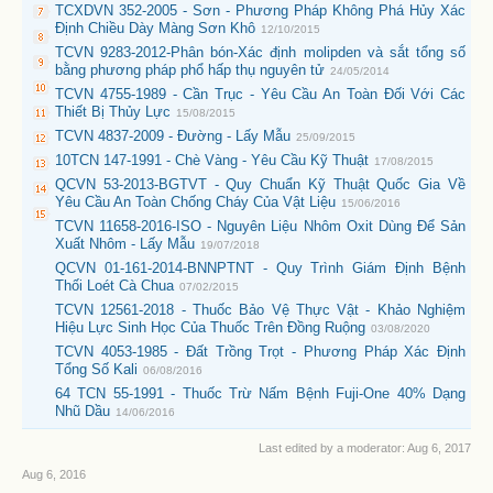
TCXDVN 352-2005 - Sơn - Phương Pháp Không Phá Hủy Xác
Định Chiều Dày Màng Sơn Khô
12/10/2015
TCVN 9283-2012-Phân bón-Xác định molipden và sắt tổng số
bằng phương pháp phổ hấp thụ nguyên tử
24/05/2014
TCVN 4755-1989 - Cần Trục - Yêu Cầu An Toàn Đối Với Các
Thiết Bị Thủy Lực
15/08/2015
TCVN 4837-2009 - Đường - Lấy Mẫu
25/09/2015
10TCN 147-1991 - Chè Vàng - Yêu Cầu Kỹ Thuật
17/08/2015
QCVN 53-2013-BGTVT - Quy Chuẩn Kỹ Thuật Quốc Gia Về
Yêu Cầu An Toàn Chống Cháy Của Vật Liệu
15/06/2016
TCVN 11658-2016-ISO - Nguyên Liệu Nhôm Oxit Dùng Để Sản
Xuất Nhôm - Lấy Mẫu
19/07/2018
QCVN 01-161-2014-BNNPTNT - Quy Trình Giám Định Bệnh
Thối Loét Cà Chua
07/02/2015
TCVN 12561-2018 - Thuốc Bảo Vệ Thực Vật - Khảo Nghiệm
Hiệu Lực Sinh Học Của Thuốc Trên Đồng Ruộng
03/08/2020
TCVN 4053-1985 - Đất Trồng Trọt - Phương Pháp Xác Định
Tổng Số Kali
06/08/2016
64 TCN 55-1991 - Thuốc Trừ Nấm Bệnh Fuji-One 40% Dạng
Nhũ Dầu
14/06/2016
Last edited by a moderator:
Aug 6, 2017
Aug 6, 2016