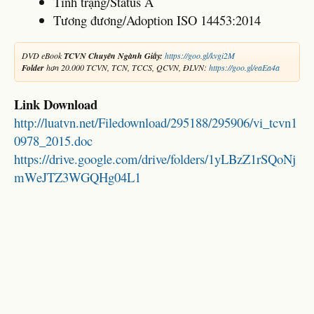
Tình trạng/Status A
Tương đương/Adoption ISO 14453:2014
DVD eBook
TCVN Chuyên Ngành Giấy:
https://goo.gl/kvgi2M
Folder
hơn 20.000 TCVN, TCN, TCCS, QCVN, ĐLVN:
https://goo.gl/eaEa4a
Link Download
http://luatvn.net/Filedownload/295188/295906/vi_tcvn1
0978_2015.doc
https://drive.google.com/drive/folders/1yLBzZ1rSQoNj
mWeJTZ3WGQHg04L1