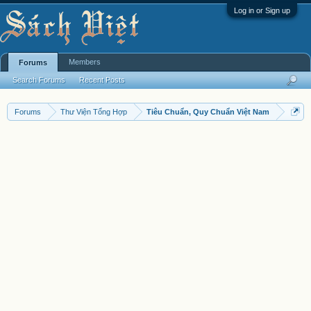
Log in or Sign up
Members
Forums
Search Forums
Recent Posts
Forums
Thư Viện Tổng Hợp
Tiêu Chuẩn, Quy Chuẩn Việt Nam