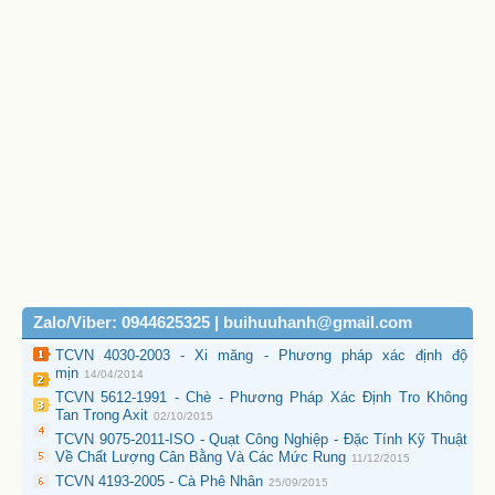
Zalo/Viber: 0944625325 | buihuuhanh@gmail.com
TCVN 4030-2003 - Xi măng - Phương pháp xác định độ
mịn
14/04/2014
TCVN 5612-1991 - Chè - Phương Pháp Xác Định Tro Không
Tan Trong Axit
02/10/2015
TCVN 9075-2011-ISO - Quạt Công Nghiệp - Đặc Tính Kỹ Thuật
Về Chất Lượng Cân Bằng Và Các Mức Rung
11/12/2015
TCVN 4193-2005 - Cà Phê Nhân
25/09/2015