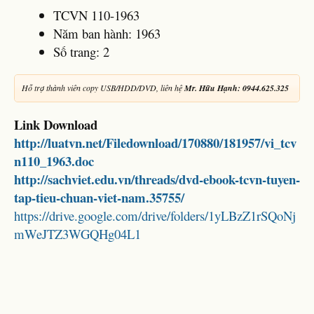
TCVN 110-1963
Năm ban hành: 1963
Số trang: 2
Hỗ trợ thành viên copy USB/HDD/DVD, liên hệ
Mr. Hữu Hạnh: 0944.625.325
Link Download
http://luatvn.net/Filedownload/170880/181957/vi_tcv
n110_1963.doc
http://sachviet.edu.vn/threads/dvd-ebook-tcvn-tuyen-
tap-tieu-chuan-viet-nam.35755/
https://drive.google.com/drive/folders/1yLBzZ1rSQoNj
mWeJTZ3WGQHg04L1