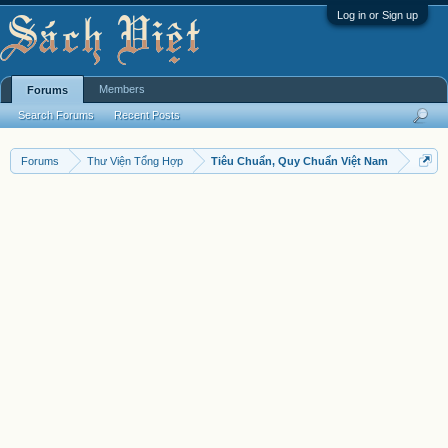
Log in or Sign up
Members
Forums
Search Forums
Recent Posts
Forums
Thư Viện Tổng Hợp
Tiêu Chuẩn, Quy Chuẩn Việt Nam