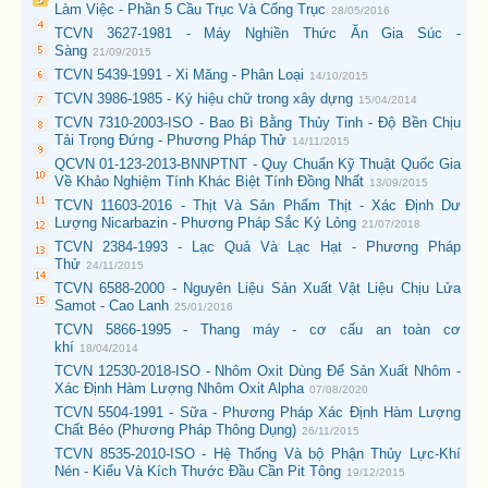
Làm Việc - Phần 5 Cầu Trục Và Cổng Trục
28/05/2016
TCVN 3627-1981 - Máy Nghiền Thức Ăn Gia Súc -
Sàng
21/09/2015
TCVN 5439-1991 - Xi Măng - Phân Loại
14/10/2015
TCVN 3986-1985 - Ký hiệu chữ trong xây dựng
15/04/2014
TCVN 7310-2003-ISO - Bao Bì Bằng Thủy Tinh - Độ Bền Chịu
Tải Trọng Đứng - Phương Pháp Thử
14/11/2015
QCVN 01-123-2013-BNNPTNT - Quy Chuẩn Kỹ Thuật Quốc Gia
Về Khảo Nghiệm Tính Khác Biệt Tính Đồng Nhất
13/09/2015
TCVN 11603-2016 - Thịt Và Sản Phẩm Thịt - Xác Định Dư
Lượng Nicarbazin - Phương Pháp Sắc Ký Lỏng
21/07/2018
TCVN 2384-1993 - Lạc Quả Và Lạc Hạt - Phương Pháp
Thử
24/11/2015
TCVN 6588-2000 - Nguyên Liệu Sản Xuất Vật Liệu Chịu Lửa
Samot - Cao Lanh
25/01/2016
TCVN 5866-1995 - Thang máy - cơ cấu an toàn cơ
khí
18/04/2014
TCVN 12530-2018-ISO - Nhôm Oxit Dùng Để Sản Xuất Nhôm -
Xác Định Hàm Lượng Nhôm Oxit Alpha
07/08/2020
TCVN 5504-1991 - Sữa - Phương Pháp Xác Định Hàm Lượng
Chất Béo (Phương Pháp Thông Dụng)
26/11/2015
TCVN 8535-2010-ISO - Hệ Thống Và bộ Phận Thủy Lực-Khí
Nén - Kiểu Và Kích Thước Đầu Cần Pit Tông
19/12/2015