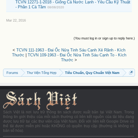
TCVN 12271-1-2018 - Giống Cá Nước Lạnh - Yêu Cầu Kỹ Thuật
- Phần 1 Cá Tầm
08/08/2020
Mar 22, 2016
(You must log in or sign up to reply here.)
<
TCVN 111-1963 - Đai Ốc Nửa Tinh Sáu Cạnh Xẻ Rãnh - Kích
Thước
|
TCVN 109-1963 - Đai Ốc Nửa Tinh Sáu Cạnh To - Kích
Thước
>
Forums
Thư Viện Tổng Hợp
Tiêu Chuẩn, Quy Chuẩn Việt Nam
Sách Việt là nơi lưu trữ thông tin sách được xuất bản tại Việt Nam. Trong
thông tin giới thiệu của mỗi sách thường có liên kết nguồn của tài liệu đang
được lưu trữ tại các thư viện của Việt Nam. Đối với liên kết Google Drive có
thể tải được miễn phí hoặc KHÔNG có quyền truy cập (thường là không có
bản số hóa).