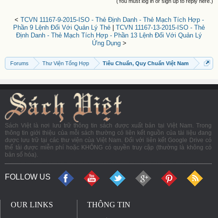
(You must log in or sign up to reply here.)
<
TCVN 11167-9-2015-ISO - Thẻ Định Danh - Thẻ Mạch Tích Hợp -
Phần 9 Lệnh Đối Với Quản Lý Thẻ
|
TCVN 11167-13-2015-ISO - Thẻ
Định Danh - Thẻ Mạch Tích Hợp - Phần 13 Lệnh Đối Với Quản Lý
Ứng Dụng
>
Forums
Thư Viện Tổng Hợp
Tiêu Chuẩn, Quy Chuẩn Việt Nam
Sách Việt là nơi lưu trữ thông tin sách được xuất bản tại Việt Nam. Trong
thông tin giới thiệu của mỗi sách thường có liên kết nguồn của tài liệu đang
được lưu trữ tại các thư viện của Việt Nam. Đối với liên kết Google Drive có
thể tải được miễn phí hoặc KHÔNG có quyền truy cập (thường là không có
bản số hóa).
FOLLOW US
OUR LINKS
THÔNG TIN