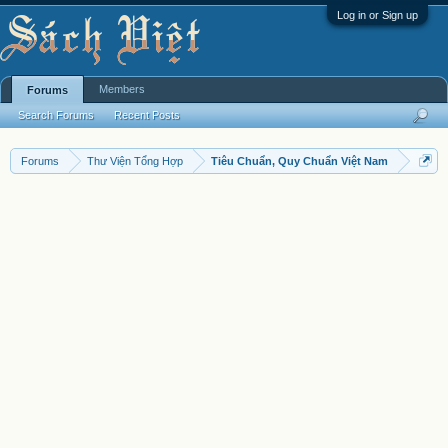
Log in or Sign up
Members
Forums
Search Forums
Recent Posts
Forums
Thư Viện Tổng Hợp
Tiêu Chuẩn, Quy Chuẩn Việt Nam