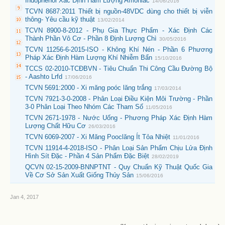
Indophenol Xác Định Hàm Lượng Amoniac
14/06/2016
TCVN 8687:2011 Thiết bị nguồn-48VDC dùng cho thiết bị viễn
thông- Yêu cầu kỹ thuật
13/02/2014
TCVN 8900-8-2012 - Phụ Gia Thực Phẩm - Xác Định Các
Thành Phần Vô Cơ - Phần 8 Định Lượng Chì
30/05/2016
TCVN 11256-6-2015-ISO - Không Khí Nén - Phần 6 Phương
Pháp Xác Định Hàm Lượng Khí Nhiễm Bẩn
15/10/2016
TCCS 02-2010-TCĐBVN - Tiêu Chuẩn Thi Công Cầu Đường Bộ
- Aashto Lrfd
17/06/2016
TCVN 5691:2000 - Xi măng poóc lăng trắng
17/03/2014
TCVN 7921-3-0-2008 - Phân Loại Điều Kiện Môi Trường - Phần
3-0 Phân Loại Theo Nhóm Các Tham Số
11/05/2016
TCVN 2671-1978 - Nước Uống - Phương Pháp Xác Định Hàm
Lượng Chất Hữu Cơ
26/03/2016
TCVN 6069-2007 - Xi Măng Pooclăng Ít Tỏa Nhiệt
11/01/2016
TCVN 11914-4-2018-ISO - Phân Loại Sản Phẩm Chịu Lửa Định
Hình Sít Đặc - Phần 4 Sản Phẩm Đặc Biệt
28/02/2019
QCVN 02-15-2009-BNNPTNT - Quy Chuẩn Kỹ Thuật Quốc Gia
Về Cơ Sở Sản Xuất Giống Thủy Sản
15/06/2016
Jan 4, 2017