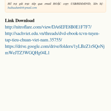
Hỗ trợ gửi trực tiếp qua email HOẶC copy USB/HDD/DVD, liên hệ:
buihuuhanh@gmail.com
Link Download
http://nitroflare.com/view/DA6EFE8B0E1F7F7/
http://sachviet.edu.vn/threads/dvd-ebook-tcvn-tuyen-
tap-tieu-chuan-viet-nam.35755/
https://drive.google.com/drive/folders/1yLBzZ1rSQoNj
mWeJTZ3WGQHg04L1