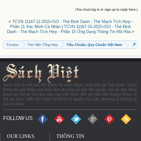
(You must log in or sign up to reply here.)
<
TCVN 11167-11-2015-ISO - Thẻ Định Danh - Thẻ Mạch Tích Hợp -
Phần 11 Xác Minh Cá Nhân
|
TCVN 11167-15-2015-ISO - Thẻ Định
Danh - Thẻ Mạch Tích Hợp - Phần 15 Ứng Dụng Thông Tin Mã Hóa
>
Forums
Thư Viện Tổng Hợp
Tiêu Chuẩn, Quy Chuẩn Việt Nam
Sách Việt là nơi lưu trữ thông tin sách được xuất bản tại Việt Nam. Trong
thông tin giới thiệu của mỗi sách thường có liên kết nguồn của tài liệu đang
được lưu trữ tại các thư viện của Việt Nam. Đối với liên kết Google Drive có
thể tải được miễn phí hoặc KHÔNG có quyền truy cập (thường là không có
bản số hóa).
FOLLOW US
OUR LINKS
THÔNG TIN