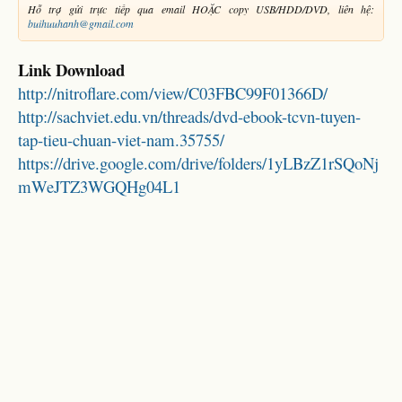
Hỗ trợ gửi trực tiếp qua email HOẶC copy USB/HDD/DVD, liên hệ:
buihuuhanh@gmail.com
Link Download
http://nitroflare.com/view/C03FBC99F01366D/
http://sachviet.edu.vn/threads/dvd-ebook-tcvn-tuyen-
tap-tieu-chuan-viet-nam.35755/
https://drive.google.com/drive/folders/1yLBzZ1rSQoNj
mWeJTZ3WGQHg04L1