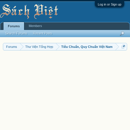
Log in or Sign up
Members
Forums
Search Forums
Recent Posts
Forums
Thư Viện Tổng Hợp
Tiêu Chuẩn, Quy Chuẩn Việt Nam