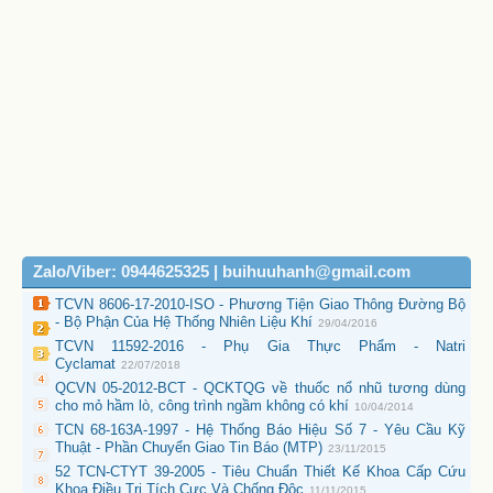
Zalo/Viber: 0944625325 | buihuuhanh@gmail.com
TCVN 8606-17-2010-ISO - Phương Tiện Giao Thông Đường Bộ
- Bộ Phận Của Hệ Thống Nhiên Liệu Khí
29/04/2016
TCVN 11592-2016 - Phụ Gia Thực Phẩm - Natri
Cyclamat
22/07/2018
QCVN 05-2012-BCT - QCKTQG về thuốc nổ nhũ tương dùng
cho mỏ hầm lò, công trình ngầm không có khí
10/04/2014
TCN 68-163A-1997 - Hệ Thống Báo Hiệu Số 7 - Yêu Cầu Kỹ
Thuật - Phần Chuyển Giao Tin Báo (MTP)
23/11/2015
52 TCN-CTYT 39-2005 - Tiêu Chuẩn Thiết Kế Khoa Cấp Cứu
Khoa Điều Trị Tích Cực Và Chống Độc
11/11/2015