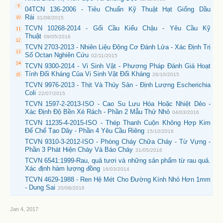
04TCN 136-2006 - Tiêu Chuẩn Kỹ Thuật Hạt Giống Dầu
Rái
31/08/2015
TCVN 10268-2014 - Gối Cầu Kiểu Chậu - Yêu Cầu Kỹ
Thuật
09/05/2016
TCVN 2703-2013 - Nhiên Liệu Động Cơ Đánh Lửa - Xác Định Trị
Số Octan Nghiên Cứu
02/11/2015
TCVN 9300-2014 - Vi Sinh Vật - Phương Pháp Đánh Giá Hoạt
Tính Đối Kháng Của Vi Sinh Vật Đối Kháng
26/10/2015
TCVN 9976-2013 - Thịt Và Thủy Sản - Định Lượng Escherichia
Coli
22/07/2015
TCVN 1597-2-2013-ISO - Cao Su Lưu Hóa Hoặc Nhiệt Dẻo -
Xác Định Độ Bền Xé Rách - Phần 2 Mẫu Thử Nhỏ
04/03/2016
TCVN 11235-4-2015-ISO - Thép Thanh Cuộn Không Hợp Kim
Để Chế Tạo Dây - Phần 4 Yêu Cầu Riêng
15/10/2016
TCVN 9310-3-2012-ISO - Phòng Cháy Chữa Cháy - Từ Vựng -
Phần 3 Phát Hiện Cháy Và Báo Cháy
31/05/2016
TCVN 6541:1999-Rau, quả tươi và những sản phẩm từ rau quả.
Xác định hàm lượng đồng
16/03/2014
TCVN 4629-1988 - Ren Hệ Mét Cho Đường Kính Nhỏ Hơn 1mm
- Dung Sai
20/08/2016
Jan 4, 2017