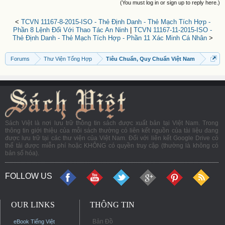
(You must log in or sign up to reply here.)
<
TCVN 11167-8-2015-ISO - Thẻ Định Danh - Thẻ Mạch Tích Hợp -
Phần 8 Lệnh Đối Với Thao Tác An Ninh
|
TCVN 11167-11-2015-ISO -
Thẻ Định Danh - Thẻ Mạch Tích Hợp - Phần 11 Xác Minh Cá Nhân
>
Forums
Thư Viện Tổng Hợp
Tiêu Chuẩn, Quy Chuẩn Việt Nam
Sách Việt là nơi lưu trữ thông tin sách được xuất bản tại Việt Nam. Trong
thông tin giới thiệu của mỗi sách thường có liên kết nguồn của tài liệu đang
được lưu trữ tại các thư viện của Việt Nam. Đối với liên kết Google Drive có
thể tải được miễn phí hoặc KHÔNG có quyền truy cập (thường là không có
bản số hóa).
FOLLOW US
OUR LINKS
THÔNG TIN
Bản Đồ
eBook Tiếng Việt