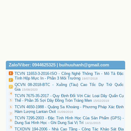
Zalo/Viber: 0944625325 | buihuuhanh@gmail.com
TCVN 11653-3-2016-ISO - Công Nghệ Thông Tin - Mô Tả Đặc
Tính Hộp Mực In - Phần 3 Môi Trường
19/07/2018
QCVN 08-2018-BTC - Xuồng (Tàu) Cao Tốc Dự Trữ Quốc
Gia
15/08/2020
TCVN 7675-35-2017 - Quy Định Đối Với Các Loại Dây Quấn Cụ
Thể - Phần 35 Sợi Dây Đồng Tròn Tráng Men
15/02/2019
TCVN 4650-1988 - Quặng Sa Khoáng - Phương Pháp Xác Định
Hàm Lượng Lantan Oxit
01/09/2016
TCVN 7295-2003 - Đặc Tính Hình Học Của Sản Phẩm (GPS) -
Dung Sai Hình Học - Ghi Dung Sai Vị Trí
14/11/2015
TCXDVN 194-2006 - Nhà Cao Tầng - Công Tác Khảo Sát Địa