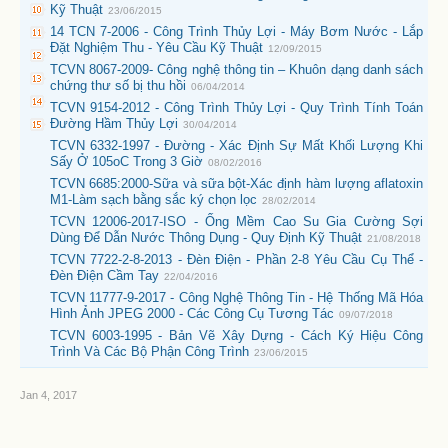
Kỹ Thuật
23/06/2015
14 TCN 7-2006 - Công Trình Thủy Lợi - Máy Bơm Nước - Lắp
Đặt Nghiệm Thu - Yêu Cầu Kỹ Thuật
12/09/2015
TCVN 8067-2009- Công nghệ thông tin – Khuôn dạng danh sách
chứng thư số bị thu hồi
06/04/2014
TCVN 9154-2012 - Công Trình Thủy Lợi - Quy Trình Tính Toán
Đường Hầm Thủy Lợi
30/04/2014
TCVN 6332-1997 - Đường - Xác Định Sự Mất Khối Lượng Khi
Sấy Ở 105oC Trong 3 Giờ
08/02/2016
TCVN 6685:2000-Sữa và sữa bột-Xác định hàm lượng aflatoxin
M1-Làm sạch bằng sắc ký chọn lọc
28/02/2014
TCVN 12006-2017-ISO - Ống Mềm Cao Su Gia Cường Sợi
Dùng Để Dẫn Nước Thông Dụng - Quy Định Kỹ Thuật
21/08/2018
TCVN 7722-2-8-2013 - Đèn Điện - Phần 2-8 Yêu Cầu Cụ Thể -
Đèn Điện Cầm Tay
22/04/2016
TCVN 11777-9-2017 - Công Nghệ Thông Tin - Hệ Thống Mã Hóa
Hình Ảnh JPEG 2000 - Các Công Cụ Tương Tác
09/07/2018
TCVN 6003-1995 - Bản Vẽ Xây Dựng - Cách Ký Hiệu Công
Trình Và Các Bộ Phận Công Trình
23/06/2015
Jan 4, 2017