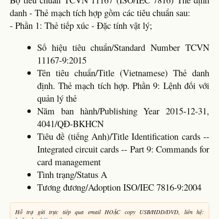
danh - Thẻ mạch tích hợp gồm các tiêu chuẩn sau:
- Phần 1: Thẻ tiếp xúc - Đặc tính vật lý;
Số hiệu tiêu chuẩn/Standard Number TCVN
11167-9:2015
Tên tiêu chuẩn/Title (Vietnamese) Thẻ danh
định. Thẻ mạch tích hợp. Phần 9: Lệnh đối với
quản lý thẻ
Năm ban hành/Publishing Year 2015-12-31,
4041/QĐ-BKHCN
Tiêu đề (tiếng Anh)/Title Identification cards --
Integrated circuit cards -- Part 9: Commands for
card management
Tình trạng/Status A
Tương đương/Adoption ISO/IEC 7816-9:2004
Hỗ trợ gửi trực tiếp qua email HOẶC copy USB/HDD/DVD, liên hệ: