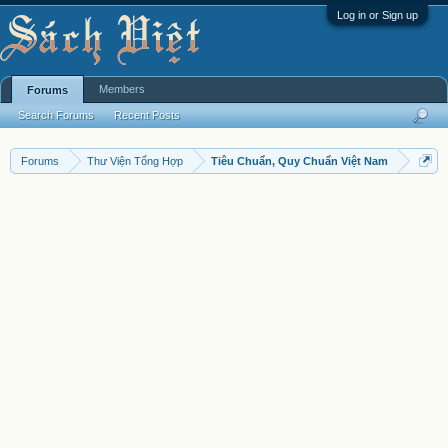
Log in or Sign up
Members
Forums
Search Forums
Recent Posts
Forums
Thư Viện Tổng Hợp
Tiêu Chuẩn, Quy Chuẩn Việt Nam