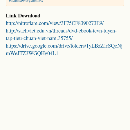
buihuuhanh@gmail.com
Link Download
http://nitroflare.com/view/3F75CF8390273E9/
http://sachviet.edu.vn/threads/dvd-ebook-tcvn-tuyen-
tap-tieu-chuan-viet-nam.35755/
https://drive.google.com/drive/folders/1yLBzZ1rSQoNj
mWeJTZ3WGQHg04L1