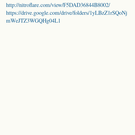
http://nitroflare.com/view/F5DAD36844B8002/
https://drive.google.com/drive/folders/1yLBzZ1rSQoNj
mWeJTZ3WGQHg04L1