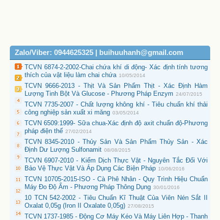
Zalo/Viber: 0944625325 | buihuuhanh@gmail.com
TCVN 6874-2-2002-Chai chứa khí di động- Xác định tính tương
thích của vật liệu làm chai chứa
10/05/2014
TCVN 9666-2013 - Thịt Và Sản Phẩm Thịt - Xác Định Hàm
Lượng Tinh Bột Và Glucose - Phương Pháp Enzym
24/07/2015
TCVN 7735-2007 - Chất lượng không khí - Tiêu chuẩn khí thải
công nghiệp sản xuất xi măng
03/05/2014
TCVN 6509:1999- Sữa chua-Xác định độ axit chuẩn độ-Phương
pháp điện thế
27/02/2014
TCVN 8345-2010 - Thủy Sản Và Sản Phẩm Thủy Sản - Xác
Định Dư Lượng Sulfonamit
08/08/2015
TCVN 6907-2010 - Kiểm Dịch Thực Vật - Nguyên Tắc Đối Với
Bảo Vệ Thực Vật Và Áp Dụng Các Biện Pháp
10/06/2016
TCVN 10705-2015-ISO - Cà Phê Nhân - Quy Trình Hiệu Chuẩn
Máy Đo Độ Ẩm - Phương Pháp Thông Dụng
30/01/2016
10 TCN 542-2002 - Tiêu Chuẩn Kĩ Thuật Của Viên Nén Sắt II
Oxalat 0,05g (Iron II Oxalate 0,05g)
27/08/2015
TCVN 1737-1985 - Động Cơ Máy Kéo Và Máy Liên Hợp - Thanh