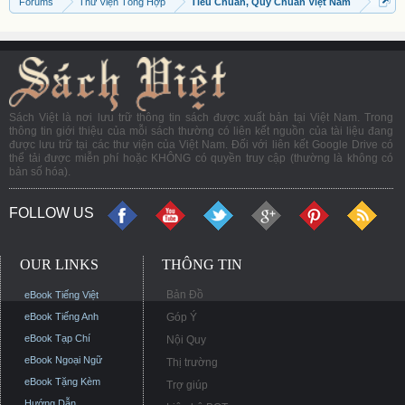
Forums
Thư Viện Tổng Hợp
Tiêu Chuẩn, Quy Chuẩn Việt Nam
Sách Việt là nơi lưu trữ thông tin sách được xuất bản tại Việt Nam. Trong
thông tin giới thiệu của mỗi sách thường có liên kết nguồn của tài liệu đang
được lưu trữ tại các thư viện của Việt Nam. Đối với liên kết Google Drive có
thể tải được miễn phí hoặc KHÔNG có quyền truy cập (thường là không có
bản số hóa).
FOLLOW US
OUR LINKS
THÔNG TIN
Bản Đồ
eBook Tiếng Việt
eBook Tiếng Anh
Góp Ý
eBook Tạp Chí
Nội Quy
eBook Ngoại Ngữ
Thị trường
eBook Tặng Kèm
Trợ giúp
Hướng Dẫn