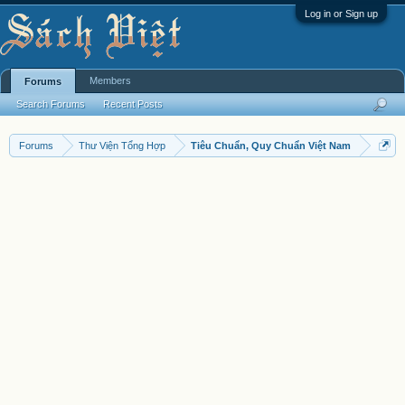
Log in or Sign up
Members
Forums
Search Forums
Recent Posts
Forums
Thư Viện Tổng Hợp
Tiêu Chuẩn, Quy Chuẩn Việt Nam