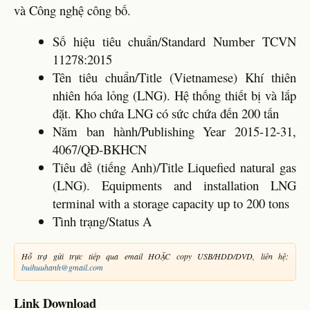
và Công nghệ công bố.
Số hiệu tiêu chuẩn/Standard Number TCVN
11278:2015
Tên tiêu chuẩn/Title (Vietnamese) Khí thiên
nhiên hóa lỏng (LNG). Hệ thống thiết bị và lắp
đặt. Kho chứa LNG có sức chứa đến 200 tấn
Năm ban hành/Publishing Year 2015-12-31,
4067/QĐ-BKHCN
Tiêu đề (tiếng Anh)/Title Liquefied natural gas
(LNG). Equipments and installation LNG
terminal with a storage capacity up to 200 tons
Tình trạng/Status A
Hỗ trợ gửi trực tiếp qua email HOẶC copy USB/HDD/DVD, liên hệ:
buihuuhanh@gmail.com
Link Download