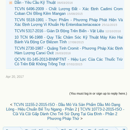
Dẫn - Yêu Cầu Kỹ Thuật
06/03/2016
TCVN 6496-2009 - Chất Lượng Đất - Xác Định Cadimi Crom
Coban Chì Đồng Kẽm Mangan
15/08/2015
TCVN 5518-1991 - Thực Phẩm - Phương Pháp Phát Hiện Và
Xác Định Lượng Vi Khuẩn Họ Enterobacteriaceace
25/11/2015
TCVN 5317-2016 - Giàn Di Động Trên Biển - Vật Liệu
12/10/2016
10 TCN 96-1988 - Quy Tắc Chăm Sóc Kỹ Thuật Máy Kéo Hai
Bánh Và Động Cơ Điêzen Tĩnh
17/08/2015
TCVN 2730-1987 - Quặng Tinh Cromit - Phương Pháp Xác Định
Hàm Lượng Canxi Oxit
26/03/2016
QCVN 01-145-2013-BNNPTNT - Hiệu Lực Của Các Thuốc Trừ
Cỏ Trên Đất Không Trồng Trọt
07/02/2015
Apr 20, 2017
(You must log in or sign up to reply here.)
<
TCVN 11155-2-2015-ISO - Dầu Mỏ Và Sản Phẩm Dầu Mỏ Dạng
Lỏng - Hiệu Chuẩn Bể Trụ Ngang - Phần 2
|
TCVN 10773-2-2015-ISO -
Cũi Và Cũi Gấp Dành Cho Trẻ Sử Dụng Tại Gia Đình - Phần 2
Phương Pháp Thử
>