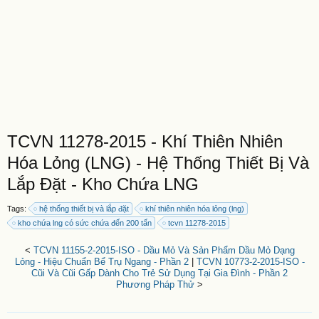
TCVN 11278-2015 - Khí Thiên Nhiên
Hóa Lỏng (LNG) - Hệ Thống Thiết Bị Và
Lắp Đặt - Kho Chứa LNG
Tags:
hệ thống thiết bị và lắp đặt
khí thiên nhiên hóa lỏng (lng)
kho chứa lng có sức chứa đến 200 tấn
tcvn 11278-2015
<
TCVN 11155-2-2015-ISO - Dầu Mỏ Và Sản Phẩm Dầu Mỏ Dạng
Lỏng - Hiệu Chuẩn Bể Trụ Ngang - Phần 2
|
TCVN 10773-2-2015-ISO -
Cũi Và Cũi Gấp Dành Cho Trẻ Sử Dụng Tại Gia Đình - Phần 2
Phương Pháp Thử
>