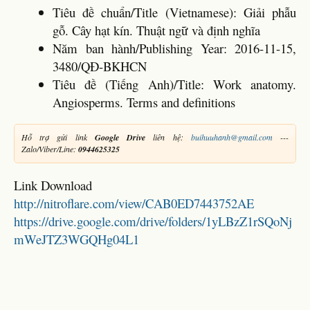
Tiêu đề chuẩn/Title (Vietnamese): Giải phẫu
gỗ. Cây hạt kín. Thuật ngữ và định nghĩa
Năm ban hành/Publishing Year: 2016-11-15,
3480/QĐ-BKHCN
Tiêu đề (Tiếng Anh)/Title: Work anatomy.
Angiosperms. Terms and definitions
Hỗ trợ gửi link
Google Drive
liên hệ:
buihuuhanh@gmail.com
---
Zalo/Viber/Line:
0944625325
Link Download
http://nitroflare.com/view/CAB0ED7443752AE
https://drive.google.com/drive/folders/1yLBzZ1rSQoNj
mWeJTZ3WGQHg04L1