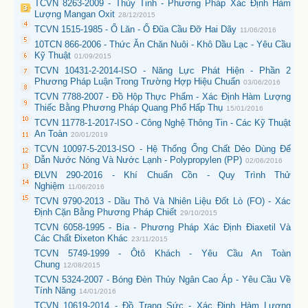
TCVN 8263-2009 - Thủy Tinh - Phương Pháp Xác Định Hàm
Lượng Mangan Oxit
28/12/2015
TCVN 1515-1985 - Ổ Lăn - Ổ Đũa Cầu Đỡ Hai Dãy
11/06/2016
10TCN 866-2006 - Thức Ăn Chăn Nuôi - Khô Dầu Lạc - Yêu Cầu
Kỹ Thuật
01/09/2015
TCVN 10431-2-2014-ISO - Năng Lực Phát Hiện - Phần 2
Phương Pháp Luận Trong Trường Hợp Hiệu Chuẩn
03/06/2016
TCVN 7788-2007 - Đồ Hộp Thực Phẩm - Xác Định Hàm Lượng
Thiếc Bằng Phương Pháp Quang Phổ Hấp Thụ
15/01/2016
TCVN 11778-1-2017-ISO - Công Nghệ Thông Tin - Các Kỹ Thuật
An Toàn
20/01/2019
TCVN 10097-5-2013-ISO - Hệ Thống Ống Chất Dẻo Dùng Để
Dẫn Nước Nóng Và Nước Lạnh - Polypropylen (PP)
02/06/2016
ĐLVN 290-2016 - Khí Chuẩn Cồn - Quy Trình Thử
Nghiệm
11/06/2016
TCVN 9790-2013 - Dầu Thô Và Nhiên Liệu Đốt Lò (FO) - Xác
Định Cặn Bằng Phương Pháp Chiết
29/10/2015
TCVN 6058-1995 - Bia - Phương Pháp Xác Định Điaxetil Và
Các Chất Đixeton Khác
23/11/2015
TCVN 5749-1999 - Ôtô Khách - Yêu Cầu An Toàn
Chung
12/08/2015
TCVN 5324-2007 - Bóng Đèn Thủy Ngân Cao Áp - Yêu Cầu Về
Tính Năng
14/01/2016
TCVN 10619-2014 - Đồ Trang Sức - Xác Định Hàm Lượng