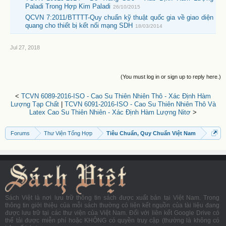
Paladi Trong Hợp Kim Paladi
26/10/2015
QCVN 7:2011/BTTTT-Quy chuẩn kỹ thuật quốc gia về giao diện
quang cho thiết bị kết nối mạng SDH
18/03/2014
Jul 27, 2018
(You must log in or sign up to reply here.)
<
TCVN 6089-2016-ISO - Cao Su Thiên Nhiên Thô - Xác Định Hàm
Lượng Tạp Chất
|
TCVN 6091-2016-ISO - Cao Su Thiên Nhiên Thô Và
Latex Cao Su Thiên Nhiên - Xác Định Hàm Lượng Nitơ
>
Forums
Thư Viện Tổng Hợp
Tiêu Chuẩn, Quy Chuẩn Việt Nam
Sách Việt là nơi lưu trữ thông tin sách được xuất bản tại Việt Nam. Trong
thông tin giới thiệu của mỗi sách thường có liên kết nguồn của tài liệu đang
được lưu trữ tại các thư viện của Việt Nam. Đối với liên kết Google Drive có
thể tải được miễn phí hoặc KHÔNG có quyền truy cập (thường là không có