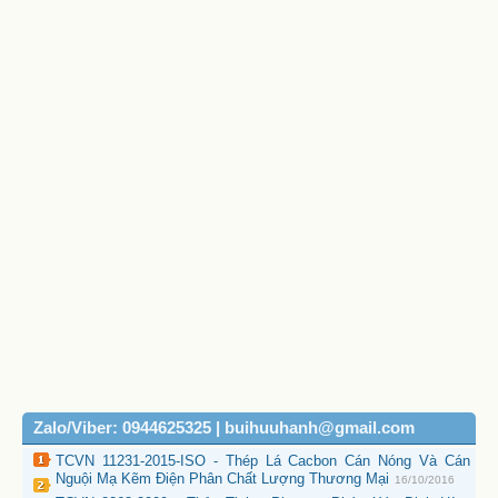
Zalo/Viber: 0944625325 | buihuuhanh@gmail.com
TCVN 11231-2015-ISO - Thép Lá Cacbon Cán Nóng Và Cán
Nguội Mạ Kẽm Điện Phân Chất Lượng Thương Mại
16/10/2016