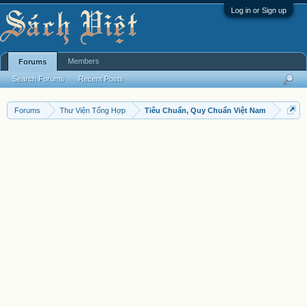
Log in or Sign up
Members
Forums
Search Forums
Recent Posts
Forums
Thư Viện Tổng Hợp
Tiêu Chuẩn, Quy Chuẩn Việt Nam