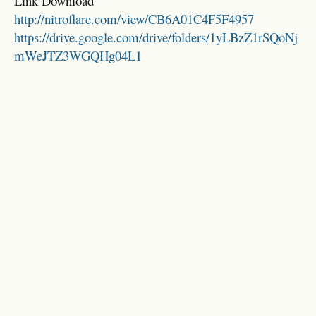
Link Download
http://nitroflare.com/view/CB6A01C4F5F4957
https://drive.google.com/drive/folders/1yLBzZ1rSQoNj
mWeJTZ3WGQHg04L1