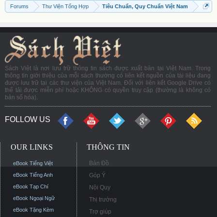
Forums
Thư Viện Tổng Hợp
Tiêu Chuẩn, Quy Chuẩn Việt Nam
Sách Việt là nơi lưu trữ thông tin sách được xuất bản tại Việt Nam. Trong
thông tin giới thiệu của mỗi sách thường có liên kết nguồn của tài liệu đang
được lưu trữ tại các thư viện của Việt Nam. Đối với liên kết Google Drive có
thể tải được miễn phí hoặc KHÔNG có quyền truy cập (thường là không có
bản số hóa).
FOLLOW US
OUR LINKS
THÔNG TIN
Bản Đồ
eBook Tiếng Việt
eBook Tiếng Anh
Góp Ý
eBook Tạp Chí
Nội Quy
eBook Ngoại Ngữ
Thị trường
eBook Tặng Kèm
Trợ giúp