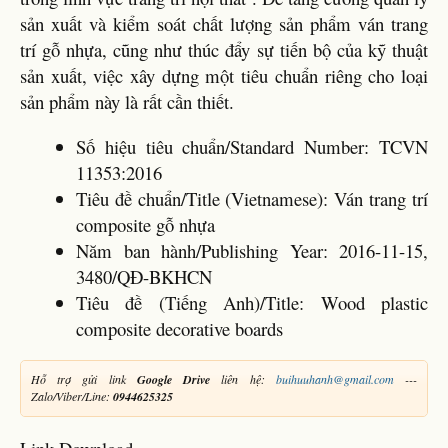
sản xuất và kiểm soát chất lượng sản phẩm ván trang
trí gỗ nhựa, cũng như thúc đẩy sự tiến bộ của kỹ thuật
sản xuất, việc xây dựng một tiêu chuẩn riêng cho loại
sản phẩm này là rất cần thiết.
Số hiệu tiêu chuẩn/Standard Number: TCVN
11353:2016
Tiêu đề chuẩn/Title (Vietnamese): Ván trang trí
composite gỗ nhựa
Năm ban hành/Publishing Year: 2016-11-15,
3480/QĐ-BKHCN
Tiêu đề (Tiếng Anh)/Title: Wood plastic
composite decorative boards
Hỗ trợ gửi link
Google Drive
liên hệ:
buihuuhanh@gmail.com
---
Zalo/Viber/Line:
0944625325