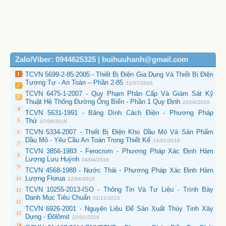
Zalo/Viber: 0944625325 | buihuuhanh@gmail.com
TCVN 5699-2-85-2005 - Thiết Bị Điện Gia Dụng Và Thiết Bị Điện
Tương Tự - An Toàn – Phần 2-85
31/07/2016
TCVN 6475-1-2007 - Quy Phạm Phân Cấp Và Giám Sát Kỹ
Thuật Hệ Thống Đường Ống Biển - Phần 1 Quy Định
22/04/2016
TCVN 5631-1991 - Băng Dính Cách Điện - Phương Pháp
Thử
07/06/2016
TCVN 5334-2007 - Thiết Bị Điện Kho Dầu Mỏ Và Sản Phẩm
Dầu Mỏ - Yêu Cầu An Toàn Trong Thiết Kế
14/01/2016
TCVN 3856-1983 - Ferocrom - Phương Pháp Xác Định Hàm
Lượng Lưu Huỳnh
04/04/2016
TCVN 4568-1988 - Nước Thải - Phương Pháp Xác Định Hàm
Lượng Florua
12/04/2016
TCVN 10255-2013-ISO - Thông Tin Và Tư Liệu - Trình Bày
Danh Mục Tiêu Chuẩn
01/12/2015
TCVN 6926-2001 - Nguyên Liệu Để Sản Xuất Thủy Tinh Xây
Dựng - Đôlômit
22/01/2016