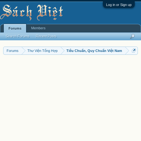
Log in or Sign up
Members
Forums
Search Forums
Recent Posts
Forums
Thư Viện Tổng Hợp
Tiêu Chuẩn, Quy Chuẩn Việt Nam