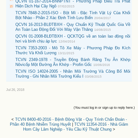
QCVN 01-167-2014-BNNPTNT - Phương Pháp Điều Tra Phát
Hiện Dịch Hại Cây Ngô
07/02/2015
TCVN 7848-2-2015-ISO - Bột Mì - Đặc Tính Vật Lý Của Khối
Bột Nhào - Phần 2 Xác Định Tính Lưu Biến
20/04/2017
QCVN 16-2013-BLĐTBXH - Quy Chuẩn Kỹ Thuật Quốc Gia Về
An Toàn Lao Động Đối Với Máy Vận Thăng
14/08/2015
QCVN 01-2008-BLĐTBXH - QCKTQG về an toàn lao động nồi
hơi và bình chịu áp lực
12/04/2014
TCVN 7353-2003 - Mô Tô Xe Máy - Phương Pháp Đo Kích
Thước Và Khối Lượng
13/11/2015
TCVN 2349-1978 - Truyền Động Bánh Răng Trụ Ăn Khớp
Nôvicốp Một Đường Ăn Khớp - Profin Gốc
10/06/2016
TCVN ISO 14024-2005 - Nhãn Môi Trường Và Công Bố Môi
Trường - Ghi Nhãn Môi Trường Kiểu I
03/08/2015
Jul 26, 2018
(You must log in or sign up to reply here.)
<
TCVN 8400-40-2016 - Bệnh Động Vật - Quy Trình Chẩn Đoán -
Phần 40 Bệnh Nhiễm Trùng Huyết
|
TCVN 11354-2016 - Nhà Giâm
Hom Cây Lâm Nghiệp - Yêu Cầu Kỹ Thuật Chung
>