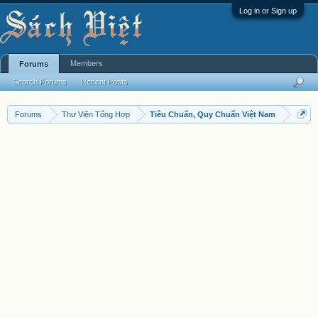
Log in or Sign up
Members
Forums
Search Forums
Recent Posts
Forums
Thư Viện Tổng Hợp
Tiêu Chuẩn, Quy Chuẩn Việt Nam