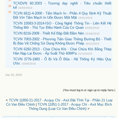
TCXDVN 60:2003 - Trương dạy nghề - Tiêu chuẩn thiết
kế
24/02/2014
TCVN 6611-4-2000 - Tấm Mạch In - Phần 4 Quy Định Kỹ Thuật
Đối Với Tấm Mạch In Uốn Được Một Mặt
25/01/2016
TCVN 10583-3-2014-ISO - Công Nghệ Thông Tin - Liên Kết Hệ
Thống Mở - Thủ Tục Điều Hành Của Cơ Quan
03/06/2016
TCVN 8216-2009 - Thiết Kế Đập Đất Đầm Nén
26/08/2015
TCVN 7003-2002 - Phương Tiện Giao Thông Đường Bộ - Thiết
Bị Bảo Vệ Chống Sử Dụng Không Được Phép
18/11/2015
TCVN 6292-2013 - Chai Chứa Khí - Chai Chứa Khí Bằng Thép
Hàn Nạp Lại Được - Áp Suất Thử 60MPa
31/10/2015
TCVN 3776-1983 - Ổ Bi Và Ổ Đũa - Hệ Thống Ký Hiệu Quy
Ước
10/06/2016
Jan 20, 2019
(You must log in or sign up to reply here.)
<
TCVN 11850-21-2017 - Acquy Chì - Axit Đặt Tĩnh Tại - Phần 21 Loại
Có Van Điều Chỉnh
|
TCVN 11851-1-2017 - Acquy Chì - Axit Mục Đích
Thông Dụng (Loại Có Van Điều Chỉnh)
>