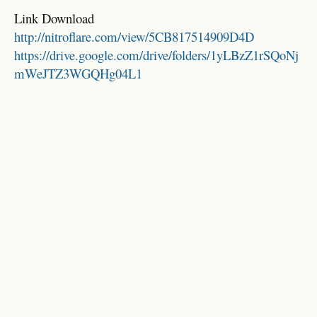
Link Download
http://nitroflare.com/view/5CB817514909D4D
https://drive.google.com/drive/folders/1yLBzZ1rSQoNj
mWeJTZ3WGQHg04L1