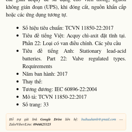
không gián đoạn (UPS), khi đóng cắt, nguồn khẩn cấp
hoặc các ứng dụng tương tự.
Số hiệu tiêu chuẩn: TCVN 11850-22:2017
Tiêu đề tiếng Việt: Acquy chì-axit đặt tĩnh tại.
Phần 22: Loại có van điều chỉnh. Các yêu cầu
Tiêu đề tiếng Anh: Stationary lead-acid
batteries. Part 22: Valve regulated types.
Requirements
Năm ban hành: 2017
Thay thế:
Tương đương: IEC 60896-22:2004
Mô tả: TCVN 11850-22:2017
Số trang: 33
Hỗ trợ gửi link
Google Drive
liên hệ:
buihuuhanh@gmail.com
---
Zalo/Viber/Line:
0944625325