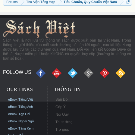
Forums
Thư Viện Tổng Hợp
Tiêu Chuẩn, Quy Chuẩn Việt Nam
Sách Việt là nơi lưu trữ thông tin sách được xuất bản tại Việt Nam. Trong
thông tin giới thiệu của mỗi sách thường có liên kết nguồn của tài liệu đang
được lưu trữ tại các thư viện của Việt Nam. Đối với liên kết Google Drive có
thể tải được miễn phí hoặc KHÔNG có quyền truy cập (thường là không có
bản số hóa).
FOLLOW US
OUR LINKS
THÔNG TIN
Bản Đồ
eBook Tiếng Việt
eBook Tiếng Anh
Góp Ý
eBook Tạp Chí
Nội Quy
eBook Ngoại Ngữ
Thị trường
eBook Tặng Kèm
Trợ giúp