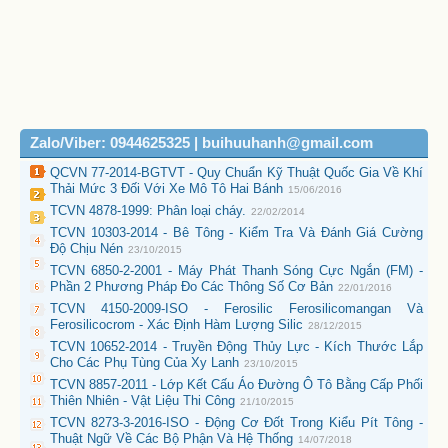
Zalo/Viber: 0944625325 | buihuuhanh@gmail.com
QCVN 77-2014-BGTVT - Quy Chuẩn Kỹ Thuật Quốc Gia Về Khí
Thải Mức 3 Đối Với Xe Mô Tô Hai Bánh
15/06/2016
TCVN 4878-1999: Phân loại cháy.
22/02/2014
TCVN 10303-2014 - Bê Tông - Kiểm Tra Và Đánh Giá Cường
Độ Chịu Nén
23/10/2015
TCVN 6850-2-2001 - Máy Phát Thanh Sóng Cực Ngắn (FM) -
Phần 2 Phương Pháp Đo Các Thông Số Cơ Bản
22/01/2016
TCVN 4150-2009-ISO - Ferosilic Ferosilicomangan Và
Ferosilicocrom - Xác Định Hàm Lượng Silic
28/12/2015
TCVN 10652-2014 - Truyền Động Thủy Lực - Kích Thước Lắp
Cho Các Phụ Tùng Của Xy Lanh
23/10/2015
TCVN 8857-2011 - Lớp Kết Cấu Áo Đường Ô Tô Bằng Cấp Phối
Thiên Nhiên - Vật Liệu Thi Công
21/10/2015
TCVN 8273-3-2016-ISO - Động Cơ Đốt Trong Kiểu Pít Tông -
Thuật Ngữ Về Các Bộ Phận Và Hệ Thống
14/07/2018