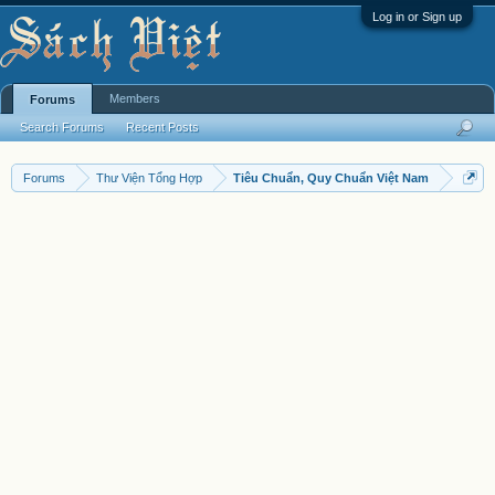
Log in or Sign up
Members
Forums
Search Forums
Recent Posts
Forums
Thư Viện Tổng Hợp
Tiêu Chuẩn, Quy Chuẩn Việt Nam