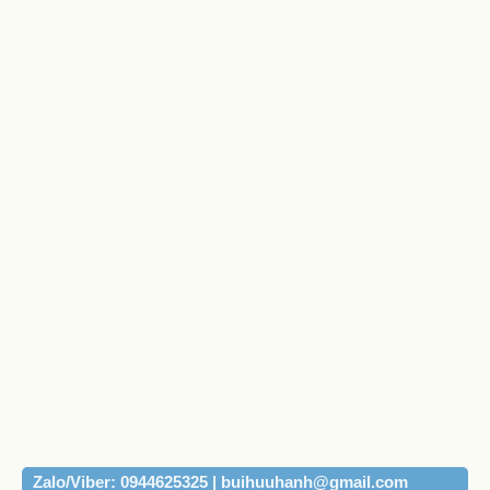
Zalo/Viber: 0944625325 | buihuuhanh@gmail.com