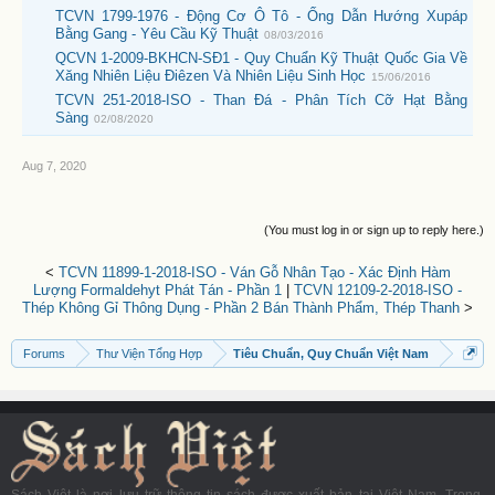
TCVN 1799-1976 - Động Cơ Ô Tô - Ống Dẫn Hướng Xupáp
Bằng Gang - Yêu Cầu Kỹ Thuật
08/03/2016
QCVN 1-2009-BKHCN-SĐ1 - Quy Chuẩn Kỹ Thuật Quốc Gia Về
Xăng Nhiên Liệu Điêzen Và Nhiên Liệu Sinh Học
15/06/2016
TCVN 251-2018-ISO - Than Đá - Phân Tích Cỡ Hạt Bằng
Sàng
02/08/2020
Aug 7, 2020
(You must log in or sign up to reply here.)
<
TCVN 11899-1-2018-ISO - Ván Gỗ Nhân Tạo - Xác Định Hàm
Lượng Formaldehyt Phát Tán - Phần 1
|
TCVN 12109-2-2018-ISO -
Thép Không Gỉ Thông Dụng - Phần 2 Bán Thành Phẩm, Thép Thanh
>
Forums
Thư Viện Tổng Hợp
Tiêu Chuẩn, Quy Chuẩn Việt Nam