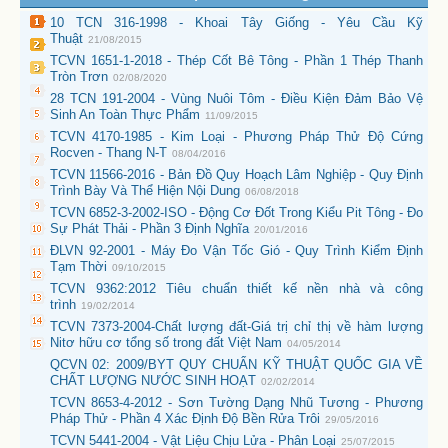
10 TCN 316-1998 - Khoai Tây Giống - Yêu Cầu Kỹ
Thuật
21/08/2015
TCVN 1651-1-2018 - Thép Cốt Bê Tông - Phần 1 Thép Thanh
Tròn Trơn
02/08/2020
28 TCN 191-2004 - Vùng Nuôi Tôm - Ðiều Kiện Đảm Bảo Vệ
Sinh An Toàn Thực Phẩm
11/09/2015
TCVN 4170-1985 - Kim Loại - Phương Pháp Thử Độ Cứng
Rocven - Thang N-T
08/04/2016
TCVN 11566-2016 - Bản Đồ Quy Hoạch Lâm Nghiệp - Quy Định
Trình Bày Và Thể Hiện Nội Dung
06/08/2018
TCVN 6852-3-2002-ISO - Động Cơ Đốt Trong Kiểu Pit Tông - Đo
Sự Phát Thải - Phần 3 Định Nghĩa
20/01/2016
ĐLVN 92-2001 - Máy Đo Vận Tốc Gió - Quy Trình Kiểm Định
Tạm Thời
09/10/2015
TCVN 9362:2012 Tiêu chuẩn thiết kế nền nhà và công
trình
19/02/2014
TCVN 7373-2004-Chất lượng đất-Giá trị chỉ thị về hàm lượng
Nitơ hữu cơ tổng số trong đất Việt Nam
04/05/2014
QCVN 02: 2009/BYT QUY CHUẨN KỸ THUẬT QUỐC GIA VỀ
CHẤT LƯỢNG NƯỚC SINH HOẠT
02/02/2014
TCVN 8653-4-2012 - Sơn Tường Dạng Nhũ Tương - Phương
Pháp Thử - Phần 4 Xác Định Độ Bền Rửa Trôi
29/05/2016
TCVN 5441-2004 - Vật Liệu Chịu Lửa - Phân Loại
25/07/2015