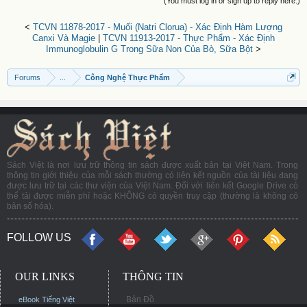
(You must log in or sign up to reply here.)
<
TCVN 11878-2017 - Muối (Natri Clorua) - Xác Định Hàm Lượng
Canxi Và Magie
|
TCVN 11913-2017 - Thực Phẩm - Xác Định
Immunoglobulin G Trong Sữa Non Của Bò, Sữa Bột
>
Forums
...
Công Nghệ Thực Phẩm
Sách Việt là nơi lưu trữ thông tin sách được xuất bản tại Việt Nam. Trong
thông tin giới thiệu của mỗi sách thường có liên kết nguồn của tài liệu đang
được lưu trữ tại các thư viện của Việt Nam. Đối với liên kết Google Drive có
thể tải được miễn phí hoặc KHÔNG có quyền truy cập (thường là không có
bản số hóa).
FOLLOW US
OUR LINKS
THÔNG TIN
Bản Đồ
eBook Tiếng Việt