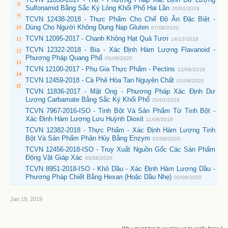
Sulfonamid Bằng Sắc Ký Lỏng Khối Phổ Hai Lần
20/01/2019
TCVN 12438-2018 - Thực Phẩm Cho Chế Độ Ăn Đặc Biệt -
Dùng Cho Người Không Dung Nạp Gluten
07/08/2020
TCVN 12095-2017 - Chanh Không Hạt Quả Tươi
14/12/2018
TCVN 12322-2018 - Bia - Xác Định Hàm Lượng Flavanoid -
Phương Pháp Quang Phổ
05/08/2020
TCVN 12100-2017 - Phụ Gia Thực Phẩm - Pectins
12/08/2018
TCVN 12459-2018 - Cà Phê Hòa Tan Nguyên Chất
01/08/2020
TCVN 11836-2017 - Mật Ong - Phương Pháp Xác Định Dư
Lượng Carbamate Bằng Sắc Ký Khối Phổ
20/01/2019
TCVN 7967-2016-ISO - Tinh Bột Và Sản Phẩm Từ Tinh Bột -
Xác Định Hàm Lượng Lưu Huỳnh Dioxit
11/08/2018
TCVN 12382-2018 - Thực Phẩm - Xác Định Hàm Lượng Tinh
Bột Và Sản Phẩm Phân Hủy Bằng Enzym
02/08/2020
TCVN 12456-2018-ISO - Truy Xuất Nguồn Gốc Các Sản Phẩm
Động Vật Giáp Xác
05/08/2020
TCVN 8951-2018-ISO - Khô Dầu - Xác Định Hàm Lượng Dầu -
Phương Pháp Chiết Bằng Hexan (Hoặc Dầu Nhẹ)
02/08/2020
Jan 19, 2019