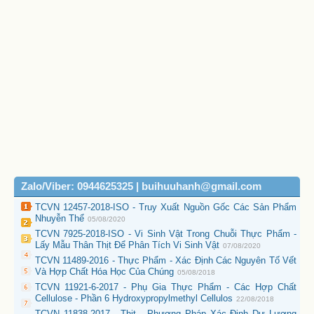
Zalo/Viber: 0944625325 | buihuuhanh@gmail.com
TCVN 12457-2018-ISO - Truy Xuất Nguồn Gốc Các Sản Phẩm
Nhuyễn Thể
05/08/2020
TCVN 7925-2018-ISO - Vi Sinh Vật Trong Chuỗi Thực Phẩm -
Lấy Mẫu Thân Thịt Để Phân Tích Vi Sinh Vật
07/08/2020
TCVN 11489-2016 - Thực Phẩm - Xác Định Các Nguyên Tố Vết
Và Hợp Chất Hóa Học Của Chúng
05/08/2018
TCVN 11921-6-2017 - Phụ Gia Thực Phẩm - Các Hợp Chất
Cellulose - Phần 6 Hydroxypropylmethyl Cellulos
22/08/2018
TCVN 11838-2017 - Thịt - Phương Pháp Xác Định Dư Lượng