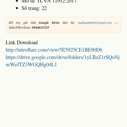
Mô tả: TCVN 11912:2017
Số trang: 22
Hỗ trợ gửi link
Google Drive
liên hệ:
buihuuhanh@gmail.com
---
Zalo/Viber/Line:
0944625325
Link Download
http://nitroflare.com/view/5E5925CE1BE90D6
https://drive.google.com/drive/folders/1yLBzZ1rSQoNj
mWeJTZ3WGQHg04L1