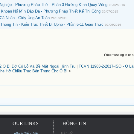
 Nghiệp - Phương Pháp Thử - Phần 3 Đường Kính Quay Vòng
03/02/2016
- Khoan Nổ Mìn Đào Đá - Phương Pháp Thiết Kế Thi Công
30/07/2015
Cá Nhân - Giày Ủng An Toàn
26/07/2015
hông Tin - Kiến Trúc Thiết Bị Upnp - Phần 6-11 Giao Thức
02/06/2016
(You must log in or s
2 Ổ Bi Đỡ Có Lỗ Và Bề Mặt Ngoài Hình Trụ
|
TCVN 11983-2-2017-ISO - Ổ Lă
Khe Hở Chiều Trục Bên Trong Cho Ổ Bi
>
OUR LINKS
THÔNG TIN
Bản Đồ
eBook Tiếng Việt