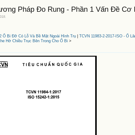
hương Pháp Đo Rung - Phần 1 Vấn Đề Cơ
2018
.
2 Ổ Bi Đỡ Có Lỗ Và Bề Mặt Ngoài Hình Trụ
|
TCVN 11983-2-2017-ISO - Ổ Lă
Khe Hở Chiều Trục Bên Trong Cho Ổ Bi
>