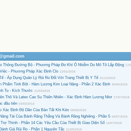
h@gmail.com
ao Thông Đường Bộ - Phương Pháp Đo Khí Ô Nhiễm Do Mô Tô Lắp Động
17/
Việc - Phương Pháp Xác Định Clo
12/01/2016
Tế - Áp Dụng Quản Lý Rủi Ro Đối Với Trang Thiết Bị Y Tế
31/12/2015
n Phẩm Tinh Bột - Hàm Lượng Kim Loại Nặng - Phần 2 Xác Định
30/05/2016
nh To - Kích Thước
21/03/2016
ên Thô Và Latex Cao Su Thiên Nhiên - Xác Định Hàm Lượng Nitơ
27/07/2018
c đầu tiên
03/03/2014
p Xác Định Độ Dãn Của Bàn Tất Khi Kéo
06/06/2016
 Năng Tải Của Bánh Răng Thẳng Và Bánh Răng Nghiêng - Phần 5
04/07/2018
Trợ Thính - Phần 14 Các Yêu Cầu Của Thiết Bị Giao Diện Số
14/07/2018
Đánh Giá Rủi Ro - Phần 1 Nguyên Tắc
21/05/2016