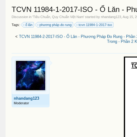
TCVN 11984-1-2017-ISO - Ổ Lăn - P
Discussion in '
Tiêu Chuẩn, Quy Chuẩn Việt Nam
' started by
nhandang123
,
Aug 15, 
Tags:
ổ lăn
phương pháp đo rung
tcvn 11984-1-2017-iso
<
TCVN 11984-2-2017-ISO - Ổ Lăn - Phương Pháp Đo Rung - Phần 
Trong - Phần 2 
nhandang123
Moderator