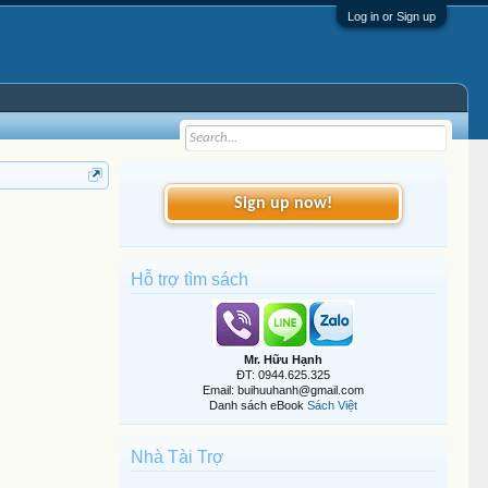
Log in or Sign up
Sign up now!
Hỗ trợ tìm sách
Mr. Hữu Hạnh
ĐT: 0944.625.325
Email: buihuuhanh@gmail.com
Danh sách eBook
Sách Việt
Nhà Tài Trợ