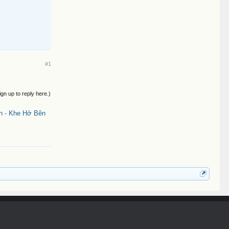
#1
ign up to reply here.)
n - Khe Hở Bên