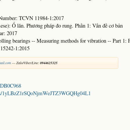
d Number: TCVN 11984-1:2017
mese): Ổ lăn. Phương pháp đo rung. Phần 1: Vấn đề cơ bản
ar: 2017
olling bearings -- Measuring methods for vibration -- Part 1:
 15242-1:2015
ail.com
--- Zalo/Viber/Line:
0944625325
16DB0C968
folders/1yLBzZ1rSQoNjmWeJTZ3WGQHg04L1