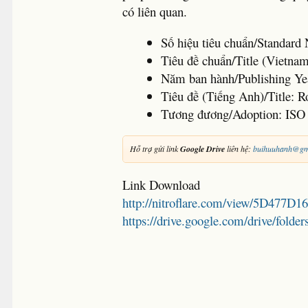
có liên quan.
Số hiệu tiêu chuẩn/Standar
Tiêu đề chuẩn/Title (Vietna
Năm ban hành/Publishing Ye
Tiêu đề (Tiếng Anh)/Title: R
Tương đương/Adoption: ISO
Hỗ trợ gửi link
Google Drive
liên hệ:
buihuuhanh@gm
Link Download
http://nitroflare.com/view/5D477D
https://drive.google.com/drive/