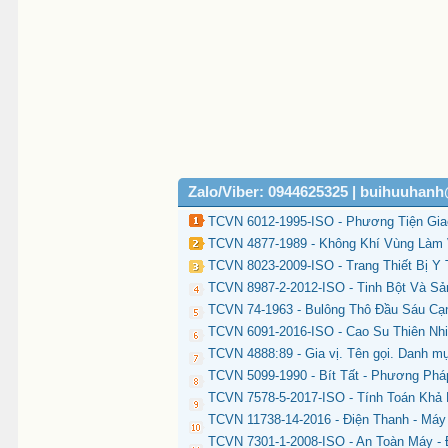
Zalo/Viber: 0944625325 | buihuuhan
TCVN 6012-1995-ISO - Phương Tiện Gi
TCVN 4877-1989 - Không Khí Vùng Làm 
TCVN 8023-2009-ISO - Trang Thiết Bị Y 
TCVN 8987-2-2012-ISO - Tinh Bột Và Sả
TCVN 74-1963 - Bulông Thô Đầu Sáu Cạ
TCVN 6091-2016-ISO - Cao Su Thiên Nhi
TCVN 4888:89 - Gia vị. Tên gọi. Danh mụ
TCVN 5099-1990 - Bít Tất - Phương Phá
TCVN 7578-5-2017-ISO - Tính Toán Khả
TCVN 11738-14-2016 - Điện Thanh - Máy 
TCVN 7301-1-2008-ISO - An Toàn Máy - 