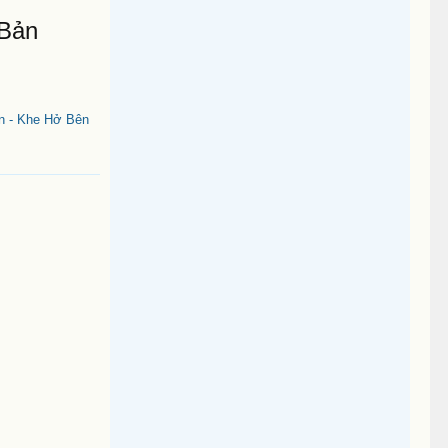
 Bản
n - Khe Hở Bên