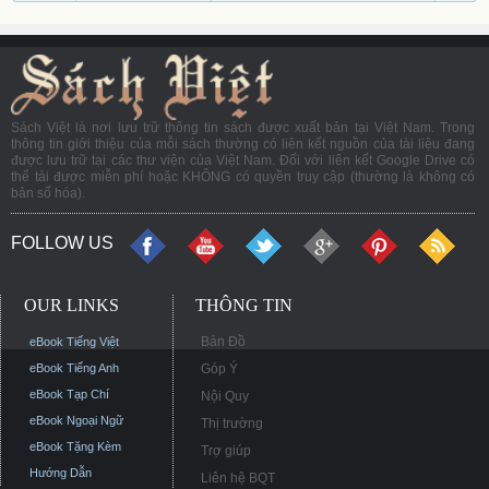
Sách Việt là nơi lưu trữ thông tin sách được xuất bản tại Việt Nam. Trong
thông tin giới thiệu của mỗi sách thường có liên kết nguồn của tài liệu đang
được lưu trữ tại các thư viện của Việt Nam. Đối với liên kết Google Drive có
thể tải được miễn phí hoặc KHÔNG có quyền truy cập (thường là không có
bản số hóa).
FOLLOW US
OUR LINKS
THÔNG TIN
Bản Đồ
eBook Tiếng Việt
eBook Tiếng Anh
Góp Ý
eBook Tạp Chí
Nội Quy
eBook Ngoại Ngữ
Thị trường
eBook Tặng Kèm
Trợ giúp
Hướng Dẫn
Liên hệ BQT