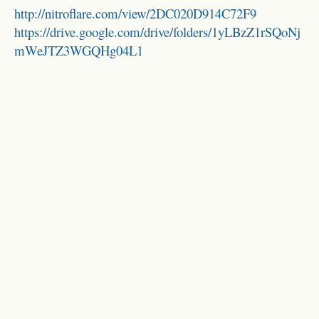
http://nitroflare.com/view/2DC020D914C72F9
https://drive.google.com/drive/folders/1yLBzZ1rSQoNj
mWeJTZ3WGQHg04L1