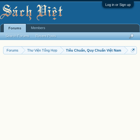
Log in or Sign up
Members
Forums
Search Forums
Recent Posts
Forums
Thư Viện Tổng Hợp
Tiêu Chuẩn, Quy Chuẩn Việt Nam