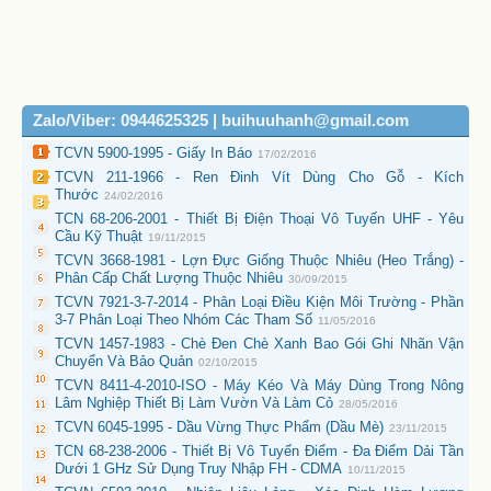
Zalo/Viber: 0944625325 | buihuuhanh@gmail.com
TCVN 5900-1995 - Giấy In Báo
17/02/2016
TCVN 211-1966 - Ren Đinh Vít Dùng Cho Gỗ - Kích
Thước
24/02/2016
TCN 68-206-2001 - Thiết Bị Điện Thoại Vô Tuyến UHF - Yêu
Cầu Kỹ Thuật
19/11/2015
TCVN 3668-1981 - Lợn Đực Giống Thuộc Nhiêu (Heo Trắng) -
Phân Cấp Chất Lượng Thuộc Nhiêu
30/09/2015
TCVN 7921-3-7-2014 - Phân Loại Điều Kiện Môi Trường - Phần
3-7 Phân Loại Theo Nhóm Các Tham Số
11/05/2016
TCVN 1457-1983 - Chè Đen Chè Xanh Bao Gói Ghi Nhãn Vận
Chuyển Và Bảo Quản
02/10/2015
TCVN 8411-4-2010-ISO - Máy Kéo Và Máy Dùng Trong Nông
Lâm Nghiệp Thiết Bị Làm Vườn Và Làm Cỏ
28/05/2016
TCVN 6045-1995 - Dầu Vừng Thực Phẩm (Dầu Mè)
23/11/2015
TCN 68-238-2006 - Thiết Bị Vô Tuyến Điểm - Đa Điểm Dải Tần
Dưới 1 GHz Sử Dụng Truy Nhập FH - CDMA
10/11/2015