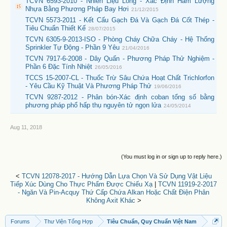
TCVN 6593-2010 - Nhiên Liệu Lỏng - Xác Định Hàm Lượng
Nhựa Bằng Phương Pháp Bay Hơi
21/12/2015
TCVN 5573-2011 - Kết Cấu Gạch Đá Và Gạch Đá Cốt Thép -
Tiêu Chuẩn Thiết Kế
28/07/2015
TCVN 6305-9-2013-ISO - Phòng Cháy Chữa Cháy - Hệ Thống
Sprinkler Tự Động - Phần 9 Yêu
21/04/2016
TCVN 7917-6-2008 - Dây Quấn - Phương Pháp Thử Nghiệm -
Phần 6 Đặc Tính Nhiệt
26/05/2016
TCCS 15-2007-CL - Thuốc Trừ Sâu Chứa Hoạt Chất Trichlorfon
- Yêu Cầu Kỹ Thuật Và Phương Pháp Thử
19/06/2016
TCVN 9287-2012 - Phân bón-Xác định coban tổng số bằng
phương pháp phổ hấp thụ nguyên tử ngọn lửa
24/05/2014
Aug 11, 2018
(You must log in or sign up to reply here.)
<
TCVN 12078-2017 - Hướng Dẫn Lựa Chọn Và Sử Dụng Vật Liệu
Tiếp Xúc Dùng Cho Thực Phẩm Được Chiếu Xạ
|
TCVN 11919-2-2017
- Ngăn Và Pin-Acquy Thứ Cấp Chứa Alkan Hoặc Chất Điện Phân
Không Axit Khác
>
Forums
Thư Viện Tổng Hợp
Tiêu Chuẩn, Quy Chuẩn Việt Nam