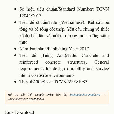
Số hiệu tiêu chuẩn/Standard Number: TCVN
12041:2017
Tiêu đề chuẩn/Title (Vietnamese): Kết cấu bê
tông và bê tông cốt thép. Yêu cầu chung về thiết
kế độ bền lâu và tuổi thọ trong môi trường xâm
thực
Năm ban hành/Publishing Year: 2017
Tiêu đề (Tiếng Anh)/Title: Concrete and
reinforced concrete structures. General
requirements for design durability and service
life in corrosive environments
Thay thế/Replace: TCVN 3993:1985
Hỗ trợ gửi link
Google Drive
liên hệ:
buihuuhanh@gmail.com
---
Zalo/Viber/Line:
0944625325
Link Download