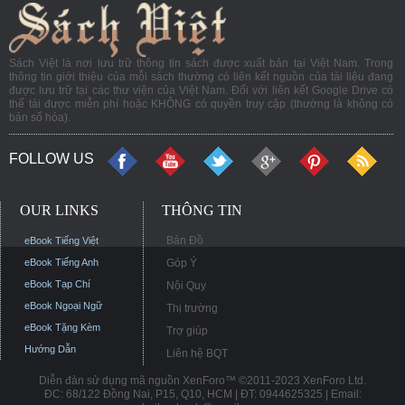
Sách Việt là nơi lưu trữ thông tin sách được xuất bản tại Việt Nam. Trong
thông tin giới thiệu của mỗi sách thường có liên kết nguồn của tài liệu đang
được lưu trữ tại các thư viện của Việt Nam. Đối với liên kết Google Drive có
thể tải được miễn phí hoặc KHÔNG có quyền truy cập (thường là không có
bản số hóa).
FOLLOW US
OUR LINKS
THÔNG TIN
Bản Đồ
eBook Tiếng Việt
eBook Tiếng Anh
Góp Ý
eBook Tạp Chí
Nội Quy
eBook Ngoại Ngữ
Thị trường
eBook Tặng Kèm
Trợ giúp
Hướng Dẫn
Liên hệ BQT
Diễn đàn sử dụng mã nguồn XenForo™ ©2011-2023 XenForo Ltd.
ĐC: 68/122 Đồng Nai, P15, Q10, HCM | ĐT: 0944625325 | Email: