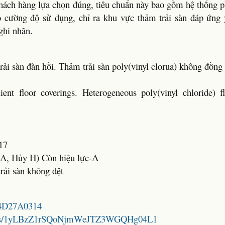
khách hàng lựa chọn đúng, tiêu chuẩn này bao gồm hệ thống p
cường độ sử dụng, chỉ ra khu vực thảm trải sàn đáp ứng 
ghi nhãn.
rải sàn đàn hồi. Thảm trải sàn poly(vinyl clorua) không đồng
ent floor coverings. Heterogeneous poly(vinyl chloride) fl
17
c A, Hủy H) Còn hiệu lực-A
rải sàn không dệt
CF4D27A0314
folders/1yLBzZ1rSQoNjmWeJTZ3WGQHg04L1