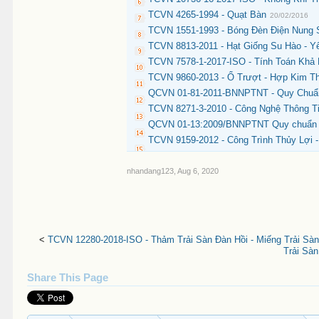
TCVN 4265-1994 - Quạt Bàn
20/02/2016
TCVN 1551-1993 - Bóng Đèn Điện Nung 
TCVN 8813-2011 - Hạt Giống Su Hào - Y
TCVN 7578-1-2017-ISO - Tính Toán Khả
TCVN 9860-2013 - Ổ Trượt - Hợp Kim T
QCVN 01-81-2011-BNNPTNT - Quy Chuẩn
TCVN 8271-3-2010 - Công Nghệ Thông T
QCVN 01-13:2009/BNNPTNT Quy chuẩn kỹ
TCVN 9159-2012 - Công Trình Thủy Lợi 
nhandang123
,
Aug 6, 2020
<
TCVN 12280-2018-ISO - Thảm Trải Sàn Đàn Hồi - Miếng Trải Sàn
Trải Sàn
Share This Page