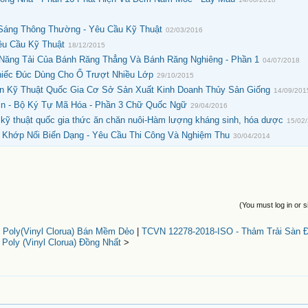
Sáng Thông Thường - Yêu Cầu Kỹ Thuật
02/03/2016
êu Cầu Kỹ Thuật
18/12/2015
 Năng Tải Của Bánh Răng Thẳng Và Bánh Răng Nghiêng - Phần 1
04/07/2018
hiếc Đúc Dùng Cho Ổ Trượt Nhiều Lớp
29/10/2015
 Kỹ Thuật Quốc Gia Cơ Sở Sản Xuất Kinh Doanh Thủy Sản Giống
14/09/201
in - Bộ Ký Tự Mã Hóa - Phần 3 Chữ Quốc Ngữ
29/04/2016
 thuật quốc gia thức ăn chăn nuôi-Hàm lượng kháng sinh, hóa dược
15/02
- Khớp Nối Biến Dạng - Yêu Cầu Thi Công Và Nghiệm Thu
30/04/2014
(You must log in or s
 Poly(Vinyl Clorua) Bán Mềm Dẻo
|
TCVN 12278-2018-ISO - Thảm Trải Sàn Đ
 Poly (Vinyl Clorua) Đồng Nhất
>