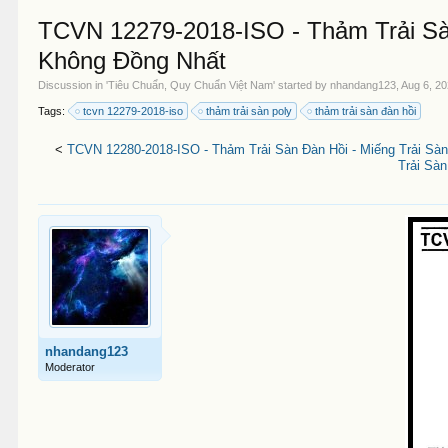
TCVN 12279-2018-ISO - Thảm Trải Sàn
Không Đồng Nhất
Discussion in '
Tiêu Chuẩn, Quy Chuẩn Việt Nam
' started by
nhandang123
,
Aug 6, 2
Tags:
tcvn 12279-2018-iso
thảm trải sàn poly
thảm trải sàn đàn hồi
<
TCVN 12280-2018-ISO - Thảm Trải Sàn Đàn Hồi - Miếng Trải Sàn
Trải Sàn
nhandang123
Moderator