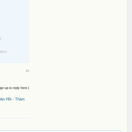
5
/2014
#1
ign up to reply here.)
àn Hồi - Thảm