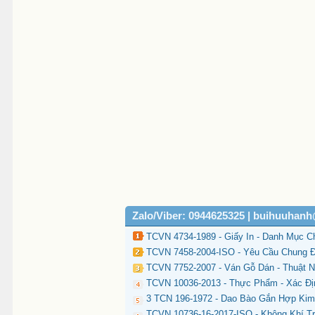
Zalo/Viber: 0944625325 | buihuuhan
TCVN 4734-1989 - Giấy In - Danh Mục C
TCVN 7458-2004-ISO - Yêu Cầu Chung Đ
TCVN 7752-2007 - Ván Gỗ Dán - Thuật N
TCVN 10036-2013 - Thực Phẩm - Xác Đị
3 TCN 196-1972 - Dao Bào Gắn Hợp Kim
TCVN 10736-16-2017-ISO - Không Khí T