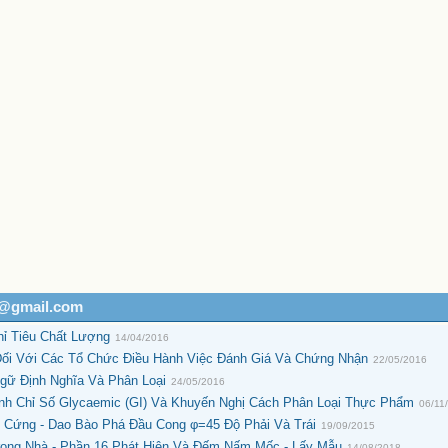
h@gmail.com
hỉ Tiêu Chất Lượng
14/04/2016
ối Với Các Tổ Chức Điều Hành Việc Đánh Giá Và Chứng Nhận
22/05/2016
gữ Định Nghĩa Và Phân Loại
24/05/2016
nh Chỉ Số Glycaemic (GI) Và Khuyến Nghị Cách Phân Loại Thực Phẩm
06/11
 Cứng - Dao Bào Phá Đầu Cong φ=45 Độ Phải Và Trái
19/09/2015
rong Nhà - Phần 16 Phát Hiện Và Đếm Nấm Mốc - Lấy Mẫu
14/08/2018