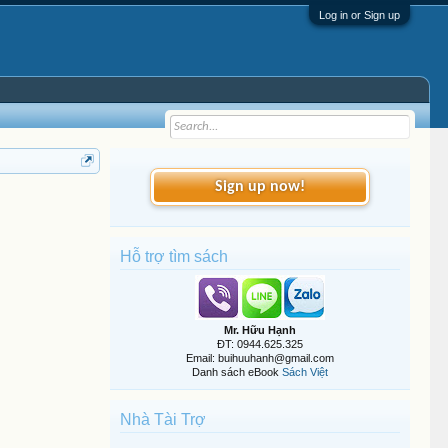
Log in or Sign up
Sign up now!
Hỗ trợ tìm sách
Mr. Hữu Hạnh
ĐT: 0944.625.325
Email: buihuuhanh@gmail.com
Danh sách eBook
Sách Việt
Nhà Tài Trợ