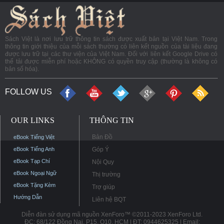
Sách Việt là nơi lưu trữ thông tin sách được xuất bản tại Việt Nam. Trong
thông tin giới thiệu của mỗi sách thường có liên kết nguồn của tài liệu đang
được lưu trữ tại các thư viện của Việt Nam. Đối với liên kết Google Drive có
thể tải được miễn phí hoặc KHÔNG có quyền truy cập (thường là không có
bản số hóa).
FOLLOW US
OUR LINKS
THÔNG TIN
Bản Đồ
eBook Tiếng Việt
eBook Tiếng Anh
Góp Ý
eBook Tạp Chí
Nội Quy
eBook Ngoại Ngữ
Thị trường
eBook Tặng Kèm
Trợ giúp
Hướng Dẫn
Liên hệ BQT
Diễn đàn sử dụng mã nguồn XenForo™ ©2011-2023 XenForo Ltd.
ĐC: 68/122 Đồng Nai, P15, Q10, HCM | ĐT: 0944625325 | Email: