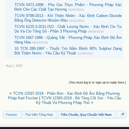
TCVN 6471-1998 - Phụ Gia Thực Phẩm - Phương Pháp Xác
Định Cho Các Chất Tạo Hương
05/02/2016
TCVN 9798-2013 - Khí Thiên Nhiên - Xác Định Carbon Dioxide
Bằng Ống Detector Nhuộm Màu
04/11/2015
TCVN 6225-3-2011-ISO - Chất Lượng Nước - Xác Định Clo Tự
Do Và Clo Tổng Số - Phần 3 Phương Pháp
08/06/2016
TCVN 1667-1986 - Quặng Sắt - Phương Pháp Xác Định Độ Ẩm
Hàng Hóa
04/03/2016
10 TCN 288-1997 - Thuốc Trừ Nấm Bệnh 80% Sulphur Dạng
Bột Thấm Nước - Yêu Cầu Kỹ Thuật
21/08/2015
Aug 1, 2020
(You must log in or sign up to reply here.)
<
TCVN 12597-2018 - Phân Bón - Xác Định Độ Ẩm Bằng Phương
Pháp Karl Fischer
|
TCVN 12393-2018 - Bê Tông Cốt Sợi - Yêu Cầu
Kỹ Thuật Và Phương Pháp Thử
>
Forums
Thư Viện Tổng Hợp
Tiêu Chuẩn, Quy Chuẩn Việt Nam