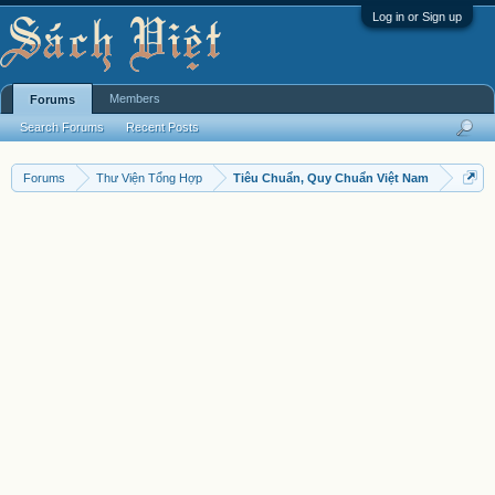
Log in or Sign up
Members
Forums
Search Forums
Recent Posts
Forums
Thư Viện Tổng Hợp
Tiêu Chuẩn, Quy Chuẩn Việt Nam