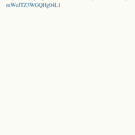
mWeJTZ3WGQHg04L1