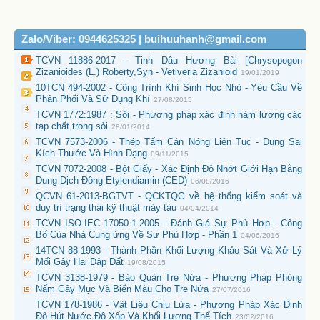
Zalo/Viber: 0944625325 | buihuuhanh@gmail.com
TCVN 11886-2017 - Tinh Dầu Hương Bài [Chrysopogon
Zizanioides (L.) Roberty,Syn - Vetiveria Zizanioid
19/01/2019
10TCN 494-2002 - Công Trình Khí Sinh Học Nhỏ - Yêu Cầu Về
Phân Phối Và Sử Dụng Khí
27/08/2015
TCVN 1772:1987 : Sỏi - Phương pháp xác định hàm lượng các
tạp chất trong sỏi
28/01/2014
TCVN 7573-2006 - Thép Tấm Cán Nóng Liên Tục - Dung Sai
Kích Thước Và Hình Dạng
09/11/2015
TCVN 7072-2008 - Bột Giấy - Xác Định Độ Nhớt Giới Hạn Bằng
Dung Dịch Đồng Etylendiamin (CED)
06/08/2016
QCVN 61-2013-BGTVT - QCKTQG về hệ thống kiểm soát và
duy trì trạng thái kỹ thuật máy tàu
04/04/2014
TCVN ISO-IEC 17050-1-2005 - Đánh Giá Sự Phù Hợp - Công
Bố Của Nhà Cung ứng Về Sự Phù Hợp - Phần 1
04/06/2016
14TCN 88-1993 - Thành Phần Khối Lượng Khảo Sát Và Xử Lý
Mối Gây Hại Đập Đất
19/08/2015
TCVN 3138-1979 - Bảo Quản Tre Nứa - Phương Pháp Phòng
Nấm Gây Mục Và Biến Màu Cho Tre Nứa
27/07/2016
TCVN 178-1986 - Vật Liệu Chịu Lửa - Phương Pháp Xác Định
Độ Hút Nước Độ Xốp Và Khối Lượng Thể Tích
23/02/2016