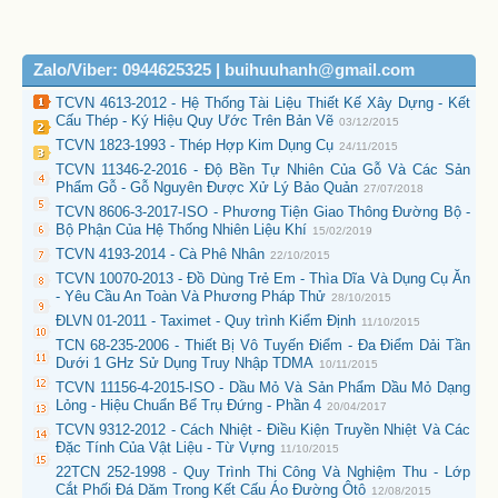
Zalo/Viber: 0944625325 | buihuuhanh@gmail.com
TCVN 4613-2012 - Hệ Thống Tài Liệu Thiết Kế Xây Dựng - Kết
Cấu Thép - Ký Hiệu Quy Ước Trên Bản Vẽ
03/12/2015
TCVN 1823-1993 - Thép Hợp Kim Dụng Cụ
24/11/2015
TCVN 11346-2-2016 - Độ Bền Tự Nhiên Của Gỗ Và Các Sản
Phẩm Gỗ - Gỗ Nguyên Được Xử Lý Bảo Quản
27/07/2018
TCVN 8606-3-2017-ISO - Phương Tiện Giao Thông Đường Bộ -
Bộ Phận Của Hệ Thống Nhiên Liệu Khí
15/02/2019
TCVN 4193-2014 - Cà Phê Nhân
22/10/2015
TCVN 10070-2013 - Đồ Dùng Trẻ Em - Thìa Dĩa Và Dụng Cụ Ăn
- Yêu Cầu An Toàn Và Phương Pháp Thử
28/10/2015
ĐLVN 01-2011 - Taximet - Quy trình Kiểm Định
11/10/2015
TCN 68-235-2006 - Thiết Bị Vô Tuyến Điểm - Đa Điểm Dải Tần
Dưới 1 GHz Sử Dụng Truy Nhập TDMA
10/11/2015
TCVN 11156-4-2015-ISO - Dầu Mỏ Và Sản Phẩm Dầu Mỏ Dạng
Lỏng - Hiệu Chuẩn Bể Trụ Đứng - Phần 4
20/04/2017
TCVN 9312-2012 - Cách Nhiệt - Điều Kiện Truyền Nhiệt Và Các
Đặc Tính Của Vật Liệu - Từ Vựng
11/10/2015
22TCN 252-1998 - Quy Trình Thi Công Và Nghiệm Thu - Lớp
Cắt Phối Đá Dăm Trong Kết Cấu Áo Đường Ôtô
12/08/2015