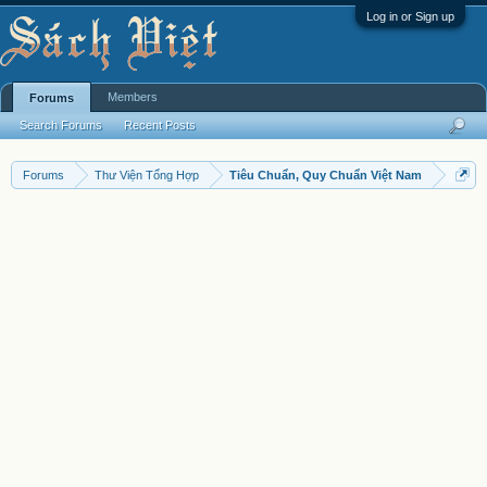
Log in or Sign up
Members
Forums
Search Forums
Recent Posts
Forums
Thư Viện Tổng Hợp
Tiêu Chuẩn, Quy Chuẩn Việt Nam