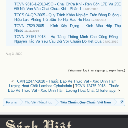
TCVN 9316-1-2013-ISO - Chai Chứa Khí - Ren Côn 17E Và 25E
Để Nối Van Vào Chai Chứa Khí - Phần 1
31/05/2016
TCCS 04-QP-2005 - Quy Trình Khảo Nghiệm Trên Đồng Ruộng -
Hiệu Lực Phòng Trừ Sâu Tơ Hại Rau Họ Hoa
17/06/2016
TCVN 7529-2005 - Kính Xây Dựng - Kính Màu Hấp Thụ
Nhiệt
11/11/2015
TCVN 37151-2018 - Hạ Tầng Thông Minh Cho Cộng Đồng -
Nguyên Tắc Và Yêu Cầu Đối Với Chuẩn Đo Kết Quả
24/02/2019
Aug 3, 2020
(You must log in or sign up to reply here.)
<
TCVN 12477-2018 - Thuốc Bảo Vệ Thực Vật - Xác Định Hàm
Lượng Hoạt Chất Lambda Cyhalothrin
|
TCVN 12475-2018 - Thuốc
Bảo Vệ Thực Vật - Xác Định Hàm Lượng Hoạt Chất Chlorfenapyr
>
Forums
Thư Viện Tổng Hợp
Tiêu Chuẩn, Quy Chuẩn Việt Nam