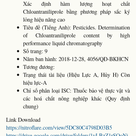
Xác định hàm lượng hoạt chất
Chloantraniliprole bằng phương pháp sắc ký
lỏng hiệu năng cao
Tiêu đề (Tiếng Anh): Pesticides. Determination
of Chloantraniliprole content by high
performance liquid chromatography
Số trang: 9
Năm ban hành: 2018-12-28, 4056/QĐ-BKHCN
Tương đương:
Trạng thái tài liệu (Hiệu Lực A, Hủy H) Còn
hiệu lực-A
Chỉ số phân loại ISC: Thuốc bảo vệ thực vật và
các hoá chất nông nghiệp khác (Quy định
chung)
Link Download
https://nitroflare.com/view/5DC80C4798D03B5
https://drive.google.com/drive/folders/1yLBzZ1rSQoNj