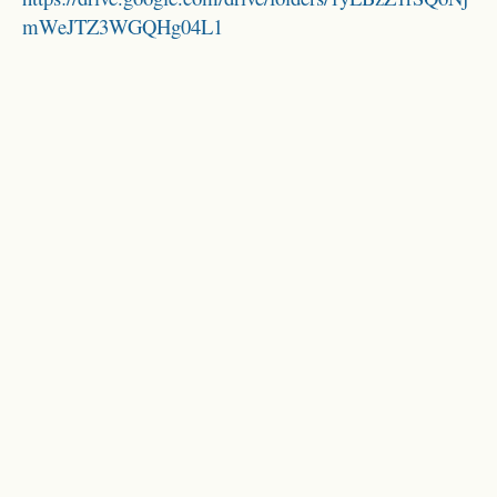
mWeJTZ3WGQHg04L1