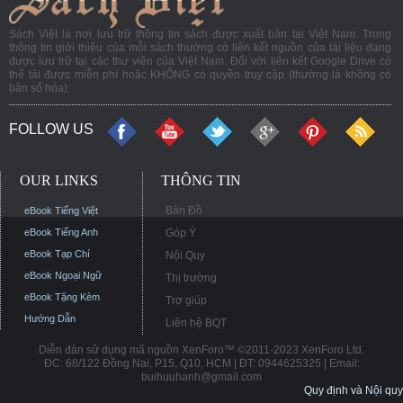
Sách Việt là nơi lưu trữ thông tin sách được xuất bản tại Việt Nam. Trong
thông tin giới thiệu của mỗi sách thường có liên kết nguồn của tài liệu đang
được lưu trữ tại các thư viện của Việt Nam. Đối với liên kết Google Drive có
thể tải được miễn phí hoặc KHÔNG có quyền truy cập (thường là không có
bản số hóa).
FOLLOW US
OUR LINKS
THÔNG TIN
Bản Đồ
eBook Tiếng Việt
eBook Tiếng Anh
Góp Ý
eBook Tạp Chí
Nội Quy
eBook Ngoại Ngữ
Thị trường
eBook Tặng Kèm
Trợ giúp
Hướng Dẫn
Liên hệ BQT
Diễn đàn sử dụng mã nguồn XenForo™ ©2011-2023 XenForo Ltd.
ĐC: 68/122 Đồng Nai, P15, Q10, HCM | ĐT: 0944625325 | Email:
buihuuhanh@gmail.com
Quy định và Nội quy