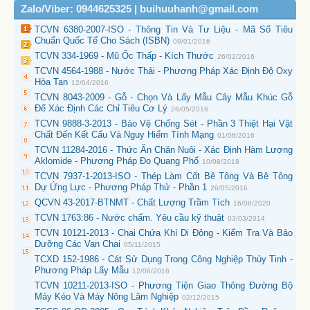
Zalo/Viber: 0944625325 | buihuuhanh@gmail.com
TCVN 6380-2007-ISO - Thông Tin Và Tư Liệu - Mã Số Tiêu
Chuẩn Quốc Tế Cho Sách (ISBN)
09/01/2016
TCVN 334-1969 - Mũ Ốc Thấp - Kích Thước
26/02/2016
TCVN 4564-1988 - Nước Thải - Phương Pháp Xác Định Độ Oxy
Hòa Tan
12/04/2016
TCVN 8043-2009 - Gỗ - Chọn Và Lấy Mẫu Cây Mẫu Khúc Gỗ
Để Xác Định Các Chỉ Tiêu Cơ Lý
26/05/2016
TCVN 9888-3-2013 - Bảo Vệ Chống Sét - Phần 3 Thiệt Hại Vật
Chất Đến Kết Cấu Và Nguy Hiểm Tính Mạng
01/06/2016
TCVN 11284-2016 - Thức Ăn Chăn Nuôi - Xác Định Hàm Lượng
Aklomide - Phương Pháp Đo Quang Phổ
10/08/2018
TCVN 7937-1-2013-ISO - Thép Làm Cốt Bê Tông Và Bê Tông
Dự Ứng Lực - Phương Pháp Thử - Phần 1
26/05/2016
QCVN 43-2017-BTNMT - Chất Lượng Trầm Tích
16/08/2020
TCVN 1763:86 - Nước chấm. Yêu cầu kỹ thuật
03/03/2014
TCVN 10121-2013 - Chai Chứa Khí Di Động - Kiểm Tra Và Bảo
Dưỡng Các Van Chai
05/11/2015
TCXD 152-1986 - Cát Sử Dụng Trong Công Nghiệp Thủy Tinh -
Phương Pháp Lấy Mẫu
12/06/2016
TCVN 10211-2013-ISO - Phương Tiện Giao Thông Đường Bộ
Máy Kéo Và Máy Nông Lâm Nghiệp
02/12/2015