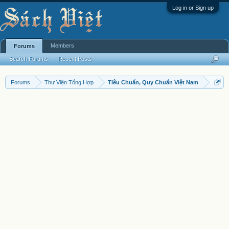
Log in or Sign up
Members
Forums
Search Forums
Recent Posts
Forums
Thư Viện Tổng Hợp
Tiêu Chuẩn, Quy Chuẩn Việt Nam