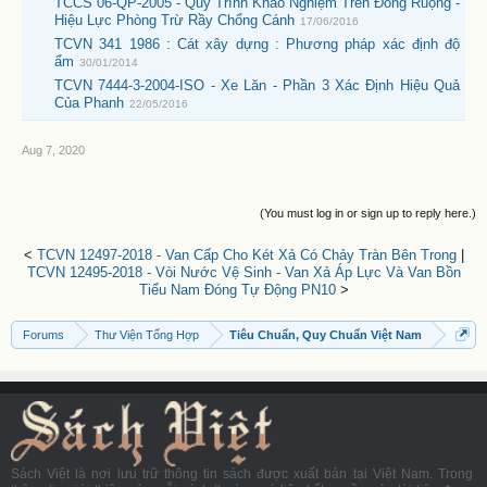
TCCS 06-QP-2005 - Quy Trình Khảo Nghiệm Trên Đồng Ruộng -
Hiệu Lực Phòng Trừ Rầy Chổng Cánh
17/06/2016
TCVN 341 1986 : Cát xây dựng : Phương pháp xác định độ
ẩm
30/01/2014
TCVN 7444-3-2004-ISO - Xe Lăn - Phần 3 Xác Định Hiệu Quả
Của Phanh
22/05/2016
Aug 7, 2020
(You must log in or sign up to reply here.)
<
TCVN 12497-2018 - Van Cấp Cho Két Xả Có Chảy Tràn Bên Trong
|
TCVN 12495-2018 - Vòi Nước Vệ Sinh - Van Xả Áp Lực Và Van Bồn
Tiểu Nam Đóng Tự Động PN10
>
Forums
Thư Viện Tổng Hợp
Tiêu Chuẩn, Quy Chuẩn Việt Nam
Sách Việt là nơi lưu trữ thông tin sách được xuất bản tại Việt Nam. Trong