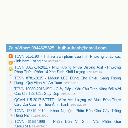
Zalo/Viber: 0944625325 | buihuuhanh@gmail.com
TCVN 5151:90 - Thịt và sản phẩm của thịt. Phương pháp xác
định hàm lượng chì
05/03/2014
TCVN 8817-14-2011 - Nhũ Tương Nhựa Đường Axit - Phương
Pháp Thử - Phần 14 Xác Định Khối Lượng
27/04/2016
TCVN 8781-2015 - Môđun LED Dùng Cho Chiếu Sáng Thông
Dụng - Quy Định Về An Toàn
22/11/2016
TCVN 10080-2013-ISO - Giầy Dép - Yêu Cầu Tính Năng Đối Với
Các Chi Tiết Của Giầy Dép
30/11/2015
QCVN 115-2017-BTTTT - Mức Âm Lượng Và Mức Đỉnh Thực
Cực Đại Của Tín Hiệu Âm Thanh
16/08/2020
TCVN 12719-2019 - Khảo Nghiệm Phân Bón Cho Cây Trồng
Hằng Năm
11/08/2020
TCVN 6168-1996 - Phân Bón Vi Sinh Vật Phân Giải
Xenluloza
08/06/2016