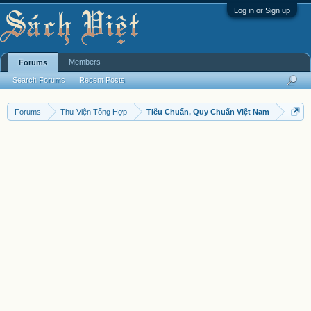
Log in or Sign up
Members
Forums
Search Forums
Recent Posts
Forums
Thư Viện Tổng Hợp
Tiêu Chuẩn, Quy Chuẩn Việt Nam