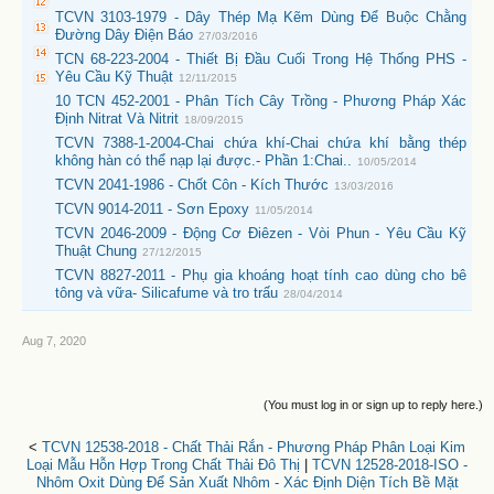
TCVN 3103-1979 - Dây Thép Mạ Kẽm Dùng Để Buộc Chằng
Đường Dây Điện Báo
27/03/2016
TCN 68-223-2004 - Thiết Bị Đầu Cuối Trong Hệ Thống PHS -
Yêu Cầu Kỹ Thuật
12/11/2015
10 TCN 452-2001 - Phân Tích Cây Trồng - Phương Pháp Xác
Định Nitrat Và Nitrit
18/09/2015
TCVN 7388-1-2004-Chai chứa khí-Chai chứa khí bằng thép
không hàn có thể nạp lại được.- Phần 1:Chai..
10/05/2014
TCVN 2041-1986 - Chốt Côn - Kích Thước
13/03/2016
TCVN 9014-2011 - Sơn Epoxy
11/05/2014
TCVN 2046-2009 - Động Cơ Điêzen - Vòi Phun - Yêu Cầu Kỹ
Thuật Chung
27/12/2015
TCVN 8827-2011 - Phụ gia khoáng hoạt tính cao dùng cho bê
tông và vữa- Silicafume và tro trấu
28/04/2014
Aug 7, 2020
(You must log in or sign up to reply here.)
<
TCVN 12538-2018 - Chất Thải Rắn - Phương Pháp Phân Loại Kim
Loại Mẫu Hỗn Hợp Trong Chất Thải Đô Thị
|
TCVN 12528-2018-ISO -
Nhôm Oxit Dùng Để Sản Xuất Nhôm - Xác Định Diện Tích Bề Mặt