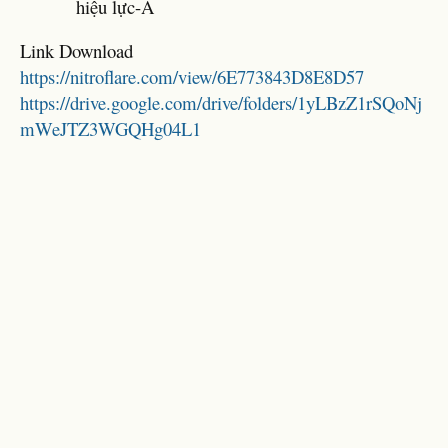
hiệu lực-A
Link Download
https://nitroflare.com/view/6E773843D8E8D57
https://drive.google.com/drive/folders/1yLBzZ1rSQoNj
mWeJTZ3WGQHg04L1