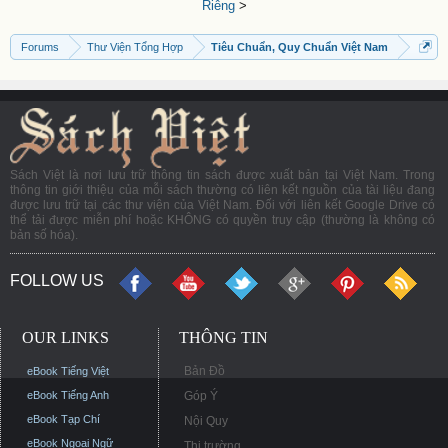
Riêng
>
Forums
Thư Viện Tổng Hợp
Tiêu Chuẩn, Quy Chuẩn Việt Nam
Sách Việt là nơi lưu trữ thông tin sách được xuất bản tại Việt Nam. Trong
thông tin giới thiệu của mỗi sách thường có liên kết nguồn của tài liệu đang
được lưu trữ tại các thư viện của Việt Nam. Đối với liên kết Google Drive có
thể tải được miễn phí hoặc KHÔNG có quyền truy cập (thường là không có
bản số hóa).
FOLLOW US
OUR LINKS
THÔNG TIN
Bản Đồ
eBook Tiếng Việt
eBook Tiếng Anh
Góp Ý
eBook Tạp Chí
Nội Quy
eBook Ngoại Ngữ
Thị trường