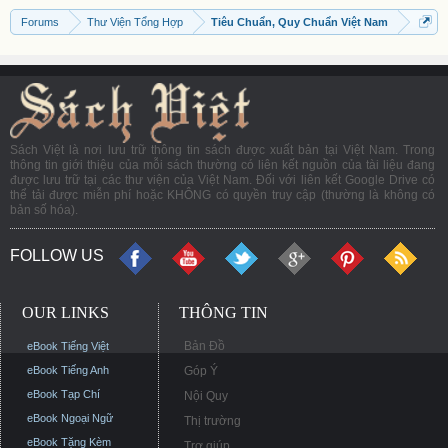
Forums
Thư Viện Tổng Hợp
Tiêu Chuẩn, Quy Chuẩn Việt Nam
Sách Việt là nơi lưu trữ thông tin sách được xuất bản tại Việt Nam. Trong
thông tin giới thiệu của mỗi sách thường có liên kết nguồn của tài liệu đang
được lưu trữ tại các thư viện của Việt Nam. Đối với liên kết Google Drive có
thể tải được miễn phí hoặc KHÔNG có quyền truy cập (thường là không có
bản số hóa).
FOLLOW US
OUR LINKS
THÔNG TIN
Bản Đồ
eBook Tiếng Việt
eBook Tiếng Anh
Góp Ý
eBook Tạp Chí
Nội Quy
eBook Ngoại Ngữ
Thị trường
eBook Tặng Kèm
Trợ giúp