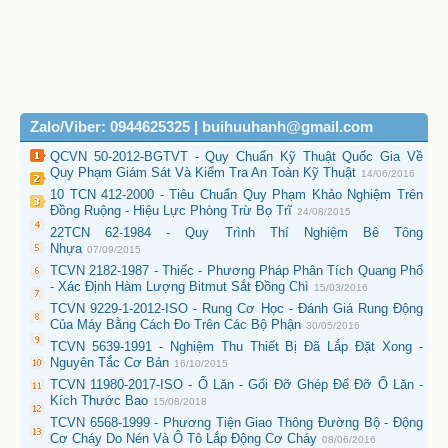
Zalo/Viber: 0944625325 | buihuuhanh@gmail.com
QCVN 50-2012-BGTVT - Quy Chuẩn Kỹ Thuật Quốc Gia Về
Quy Phạm Giám Sát Và Kiểm Tra An Toàn Kỹ Thuật
14/06/2016
10 TCN 412-2000 - Tiêu Chuẩn Quy Phạm Khảo Nghiệm Trên
Đồng Ruộng - Hiệu Lực Phòng Trừ Bọ Trĩ
24/08/2015
22TCN 62-1984 - Quy Trình Thí Nghiệm Bê Tông
Nhựa
07/09/2015
TCVN 2182-1987 - Thiếc - Phương Pháp Phân Tích Quang Phổ
- Xác Định Hàm Lượng Bitmut Sắt Đồng Chì
15/03/2016
TCVN 9229-1-2012-ISO - Rung Cơ Học - Đánh Giá Rung Động
Của Máy Bằng Cách Đo Trên Các Bộ Phận
30/05/2016
TCVN 5639-1991 - Nghiệm Thu Thiết Bị Đã Lắp Đặt Xong -
Nguyên Tắc Cơ Bản
16/10/2015
TCVN 11980-2017-ISO - Ổ Lăn - Gối Đỡ Ghép Để Đỡ Ổ Lăn -
Kích Thước Bao
15/08/2018
TCVN 6568-1999 - Phương Tiện Giao Thông Đường Bộ - Động
Cơ Cháy Do Nén Và Ô Tô Lắp Động Cơ Cháy
08/06/2016