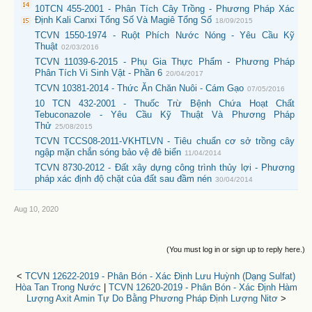
10TCN 455-2001 - Phân Tích Cây Trồng - Phương Pháp Xác
Định Kali Canxi Tổng Số Và Magiê Tổng Số
18/09/2015
TCVN 1550-1974 - Ruột Phích Nước Nóng - Yêu Cầu Kỹ
Thuật
02/03/2016
TCVN 11039-6-2015 - Phụ Gia Thực Phẩm - Phương Pháp
Phân Tích Vi Sinh Vật - Phần 6
20/04/2017
TCVN 10381-2014 - Thức Ăn Chăn Nuôi - Cám Gạo
07/05/2016
10 TCN 432-2001 - Thuốc Trừ Bệnh Chứa Hoạt Chất
Tebuconazole - Yêu Cầu Kỹ Thuật Và Phương Pháp
Thử
25/08/2015
TCVN TCCS08-2011-VKHTLVN - Tiêu chuẩn cơ sở trồng cây
ngập mặn chắn sóng bảo vệ đê biển
11/04/2014
TCVN 8730-2012 - Đất xây dựng công trình thủy lợi - Phương
pháp xác định độ chặt của đất sau đầm nén
30/04/2014
Aug 10, 2020
(You must log in or sign up to reply here.)
<
TCVN 12622-2019 - Phân Bón - Xác Định Lưu Huỳnh (Dạng Sulfat)
Hòa Tan Trong Nước
|
TCVN 12620-2019 - Phân Bón - Xác Định Hàm
Lượng Axit Amin Tự Do Bằng Phương Pháp Định Lượng Nitơ
>