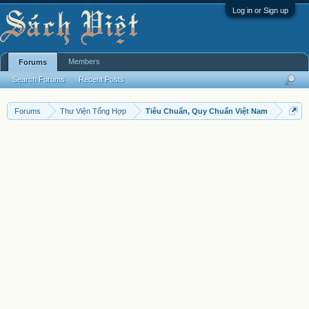
Log in or Sign up
Members
Forums
Search Forums
Recent Posts
Forums
Thư Viện Tổng Hợp
Tiêu Chuẩn, Quy Chuẩn Việt Nam