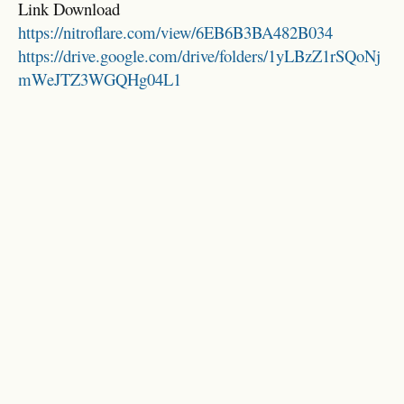
Link Download
https://nitroflare.com/view/6EB6B3BA482B034
https://drive.google.com/drive/folders/1yLBzZ1rSQoNj
mWeJTZ3WGQHg04L1