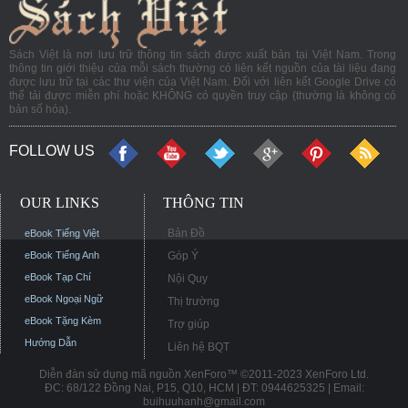
Sách Việt là nơi lưu trữ thông tin sách được xuất bản tại Việt Nam. Trong
thông tin giới thiệu của mỗi sách thường có liên kết nguồn của tài liệu đang
được lưu trữ tại các thư viện của Việt Nam. Đối với liên kết Google Drive có
thể tải được miễn phí hoặc KHÔNG có quyền truy cập (thường là không có
bản số hóa).
FOLLOW US
OUR LINKS
THÔNG TIN
Bản Đồ
eBook Tiếng Việt
eBook Tiếng Anh
Góp Ý
eBook Tạp Chí
Nội Quy
eBook Ngoại Ngữ
Thị trường
eBook Tặng Kèm
Trợ giúp
Hướng Dẫn
Liên hệ BQT
Diễn đàn sử dụng mã nguồn XenForo™ ©2011-2023 XenForo Ltd.
ĐC: 68/122 Đồng Nai, P15, Q10, HCM | ĐT: 0944625325 | Email:
buihuuhanh@gmail.com