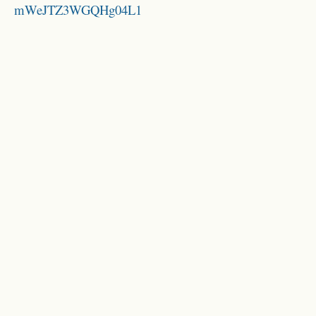
mWeJTZ3WGQHg04L1