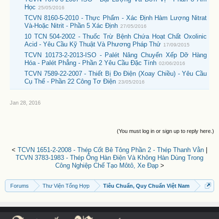
Học
25/05/2016
TCVN 8160-5-2010 - Thực Phẩm - Xác Định Hàm Lượng Nitrat
Và-Hoặc Nitrit - Phần 5 Xác Định
27/05/2016
10 TCN 504-2002 - Thuốc Trừ Bệnh Chứa Hoạt Chất Oxolinic
Acid - Yêu Cầu Kỹ Thuật Và Phương Pháp Thử
17/09/2015
TCVN 10173-2-2013-ISO - Palét Nâng Chuyển Xếp Dỡ Hàng
Hóa - Palét Phẳng - Phần 2 Yêu Cầu Đặc Tính
02/06/2016
TCVN 7589-22-2007 - Thiết Bị Đo Điện (Xoay Chiều) - Yêu Cầu
Cụ Thể - Phần 22 Công Tơ Điện
23/05/2016
Jan 28, 2016
(You must log in or sign up to reply here.)
<
TCVN 1651-2-2008 - Thép Cốt Bê Tông Phần 2 - Thép Thanh Vằn
|
TCVN 3783-1983 - Thép Ống Hàn Điện Và Không Hàn Dùng Trong
Công Nghiệp Chế Tạo Môtô, Xe Đạp
>
Forums
Thư Viện Tổng Hợp
Tiêu Chuẩn, Quy Chuẩn Việt Nam