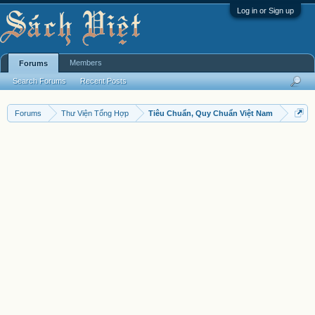
Log in or Sign up
Members
Forums
Search Forums
Recent Posts
Forums
Thư Viện Tổng Hợp
Tiêu Chuẩn, Quy Chuẩn Việt Nam