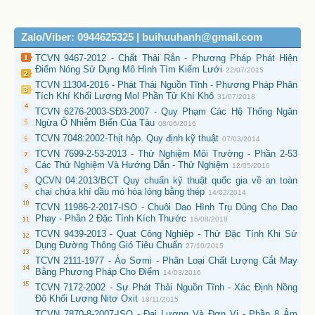
Zalo/Viber: 0944625325 | buihuuhanh@gmail.com
TCVN 9467-2012 - Chất Thải Rắn - Phương Pháp Phát Hiện
Điểm Nóng Sử Dụng Mô Hình Tìm Kiếm Lưới
22/07/2015
TCVN 11304-2016 - Phát Thải Nguồn Tĩnh - Phương Pháp Phân
Tích Khí Khối Lượng Mol Phần Tử Khí Khô
31/07/2018
TCVN 6276-2003-SĐ3-2007 - Quy Phạm Các Hệ Thống Ngăn
Ngừa Ô Nhiễm Biển Của Tàu
08/06/2016
TCVN 7048:2002-Thịt hộp. Quy định kỹ thuật
07/03/2014
TCVN 7699-2-53-2013 - Thử Nghiệm Môi Trường - Phần 2-53
Các Thử Nghiệm Và Hướng Dẫn - Thử Nghiệm
12/05/2016
QCVN 04:2013/BCT Quy chuẩn kỹ thuật quốc gia về an toàn
chai chứa khí dầu mỏ hóa lỏng bằng thép
14/02/2014
TCVN 11986-2-2017-ISO - Chuôi Dao Hình Trụ Dùng Cho Dao
Phay - Phần 2 Đặc Tính Kích Thước
16/08/2018
TCVN 9439-2013 - Quạt Công Nghiệp - Thử Đặc Tính Khi Sử
Dụng Đường Thông Gió Tiêu Chuẩn
27/10/2015
TCVN 2111-1977 - Áo Sơmi - Phân Loại Chất Lượng Cắt May
Bằng Phương Pháp Cho Điểm
14/03/2016
TCVN 7172-2002 - Sự Phát Thải Nguồn Tĩnh - Xác Định Nồng
Độ Khối Lượng Nitơ Oxit
18/11/2015
TCVN 7870-8-2007-ISO - Đại Lượng Và Đơn Vị - Phần 8 Âm