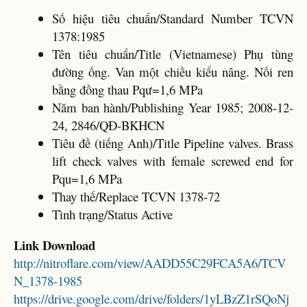
Số hiệu tiêu chuẩn/Standard Number TCVN
1378:1985
Tên tiêu chuẩn/Title (Vietnamese) Phụ tùng
đường ống. Van một chiều kiểu nâng. Nối ren
bằng đồng thau Pqư=1,6 MPa
Năm ban hành/Publishing Year 1985; 2008-12-
24, 2846/QĐ-BKHCN
Tiêu đề (tiếng Anh)/Title Pipeline valves. Brass
lift check valves with female screwed end for
Pqu=1,6 MPa
Thay thế/Replace TCVN 1378-72
Tình trạng/Status Active
Link Download
http://nitroflare.com/view/AADD55C29FCA5A6/TCV
N_1378-1985
https://drive.google.com/drive/folders/1yLBzZ1rSQoNj