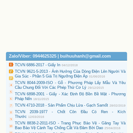
Zalo/Viber: 0944625325 | buihuuhanh@gmail.com
TCVN 6886-2017 - Giấy In
04/12/2018
TCVN 9621-5-2013 - Ảnh Hưởng Của Dòng Điện Lên Người Và
Gia Súc - Phần 5 Giá Trị Ngưỡng Điện Áp
01/06/2016
TCVN 8044-2009-ISO - Gỗ - Phương Pháp Lấy Mẫu Và Yêu
Cầu Chung Đối Với Các Phép Thử Cơ Lý
29/12/2015
TCVN 6898-2001 - Giấy - Xác Định Độ Bền Bề Mặt - Phương
Pháp Nến
18/11/2015
TCVN 4710-2018 - Sản Phẩm Chịu Lửa - Gạch Samốt
28/02/2019
TCVN 2039-1977 - Chốt Côn Đầu Có Ren - Kích
Thước
12/03/2016
TCVN 8838-2-2011-ISO - Trang Phục Bảo Vệ - Găng Tay Và
Bao Bảo Vệ Cánh Tay Chống Cắt Và Đâm Bởi Dao
25/04/2016