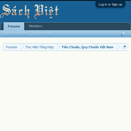
Log in or Sign up
Members
Forums
Search Forums
Recent Posts
Forums
Thư Viện Tổng Hợp
Tiêu Chuẩn, Quy Chuẩn Việt Nam