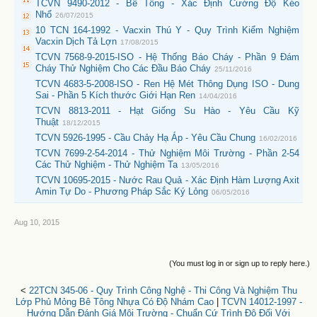
TCVN 9490-2012 - Bê Tông - Xác Định Cường Độ Kéo
Nhổ
26/07/2015
10 TCN 164-1992 - Vacxin Thú Y - Quy Trình Kiểm Nghiệm
Vacxin Dịch Tả Lợn
17/08/2015
TCVN 7568-9-2015-ISO - Hệ Thống Báo Cháy - Phần 9 Đám
Cháy Thử Nghiệm Cho Các Đầu Báo Cháy
25/11/2016
TCVN 4683-5-2008-ISO - Ren Hệ Mét Thông Dụng ISO - Dung
Sai - Phần 5 Kích thước Giới Hạn Ren
14/04/2016
TCVN 8813-2011 - Hạt Giống Su Hào - Yêu Cầu Kỹ
Thuật
18/12/2015
TCVN 5926-1995 - Cầu Chảy Hạ Áp - Yêu Cầu Chung
16/02/2016
TCVN 7699-2-54-2014 - Thử Nghiệm Môi Trường - Phần 2-54
Các Thử Nghiệm - Thử Nghiệm Ta
13/05/2016
TCVN 10695-2015 - Nước Rau Quả - Xác Định Hàm Lượng Axit
Amin Tự Do - Phương Pháp Sắc Ký Lỏng
06/05/2016
Aug 10, 2015
(You must log in or sign up to reply here.)
<
22TCN 345-06 - Quy Trình Công Nghệ - Thi Công Và Nghiệm Thu
Lớp Phủ Mỏng Bê Tông Nhựa Có Độ Nhám Cao
|
TCVN 14012-1997 -
Hướng Dẫn Đánh Giá Môi Trường - Chuẩn Cứ Trình Độ Đối Với