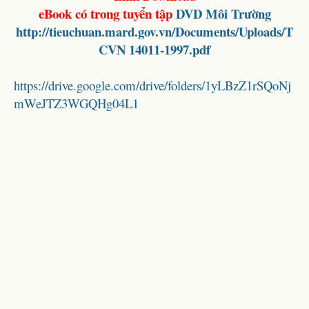
eBook có trong tuyển tập
DVD
Môi Trường
http://tieuchuan.mard.gov.vn/Documents/Uploads/T
CVN 14011-1997.pdf
https://drive.google.com/drive/folders/1yLBzZ1rSQoNj
mWeJTZ3WGQHg04L1