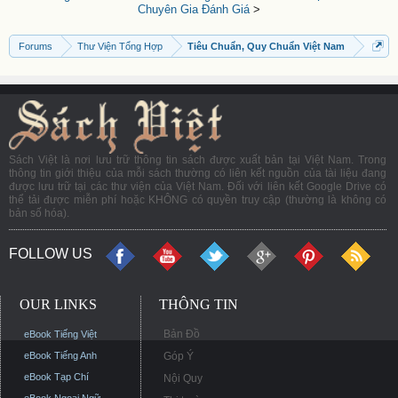
Chuyên Gia Đánh Giá
>
Forums
Thư Viện Tổng Hợp
Tiêu Chuẩn, Quy Chuẩn Việt Nam
Sách Việt là nơi lưu trữ thông tin sách được xuất bản tại Việt Nam. Trong
thông tin giới thiệu của mỗi sách thường có liên kết nguồn của tài liệu đang
được lưu trữ tại các thư viện của Việt Nam. Đối với liên kết Google Drive có
thể tải được miễn phí hoặc KHÔNG có quyền truy cập (thường là không có
bản số hóa).
FOLLOW US
OUR LINKS
THÔNG TIN
Bản Đồ
eBook Tiếng Việt
eBook Tiếng Anh
Góp Ý
eBook Tạp Chí
Nội Quy