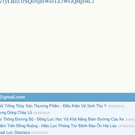
folders/1yLBzZ1rSQoNjmWeJTZ3WGQHg04L1
h@gmail.com
i Trồng Thủy Sản Thương Phẩm - Điều Kiện Vệ Sinh Thú Y
09/08/2015
rưng Dòng Chảy Lũ
03/09/2015
ao Thông Đường Bộ - Động Lực Học Và Khả Năng Bám Đường Của Xe
23/05
iệm Trên Đồng Ruộng - Hiệu Lực Phòng Trừ Bệnh Đạo Ôn Hại Lúa
17/06/2016
oạt Lực Diastaza
07/01/2016