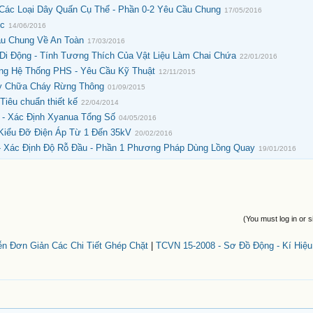
 Các Loại Dây Quấn Cụ Thể - Phần 0-2 Yêu Cầu Chung
17/05/2016
ic
14/06/2016
ầu Chung Về An Toàn
17/03/2016
Di Động - Tính Tương Thích Của Vật Liệu Làm Chai Chứa
22/01/2016
rong Hệ Thống PHS - Yêu Cầu Kỹ Thuật
12/11/2015
y Chữa Cháy Rừng Thông
01/09/2015
Tiêu chuẩn thiết kế
22/04/2014
 - Xác Định Xyanua Tổng Số
04/05/2016
 Kiểu Đỡ Điện Áp Từ 1 Đến 35kV
20/02/2016
 - Xác Định Độ Rỗ Đầu - Phần 1 Phương Pháp Dùng Lồng Quay
19/01/2016
(You must log in or s
ễn Đơn Giản Các Chi Tiết Ghép Chặt
|
TCVN 15-2008 - Sơ Đồ Động - Kí Hiệ