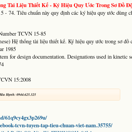
ng Tài Liệu Thiết Kế - Ký Hiệu Quy Ước Trong Sơ Đồ Đ
5 - 74. Tiêu chuẩn này quy định các ký hiệu quy ước dùng c
rd Number TCVN 15-85
mese) Hệ thống tài liệu thiết kế. Ký hiệu quy ước trong sơ đồ
ar 1985
stem for design documentation. Designations used in kinetic 
74
 TCVN 15:2008
Hữu Hạnh: 0944.625.325
ad/61q9cy4gx3p269u/
d-ebook-tcvn-tuyen-tap-tieu-chuan-viet-nam.35755/