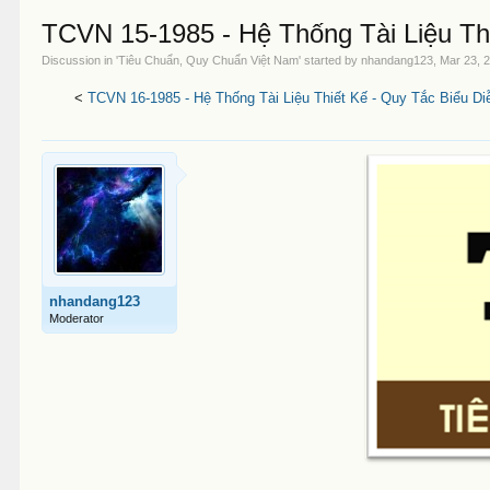
TCVN 15-1985 - Hệ Thống Tài Liệu T
Discussion in '
Tiêu Chuẩn, Quy Chuẩn Việt Nam
' started by
nhandang123
,
Mar 23, 
<
TCVN 16-1985 - Hệ Thống Tài Liệu Thiết Kế - Quy Tắc Biểu Di
nhandang123
Moderator