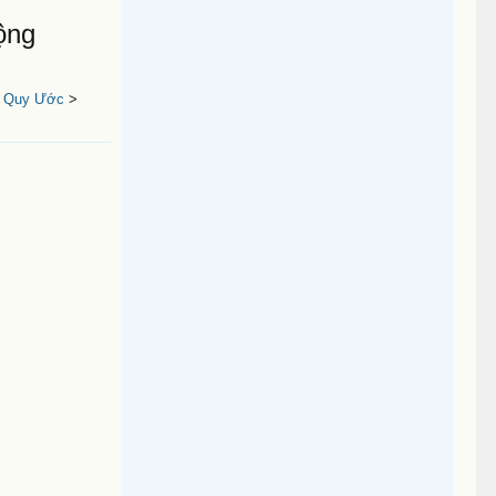
ộng
u Quy Ước
>