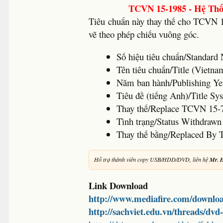
TCVN 15-1985 - Hệ Thố
Tiêu chuẩn này thay thế cho TCVN 1
vẽ theo phép chiếu vuông góc.
Số hiệu tiêu chuẩn/Standa
Tên tiêu chuẩn/Title (Vietna
Năm ban hành/Publishing Ye
Tiêu đề (tiếng Anh)/Title Sy
Thay thế/Replace TCVN 15-
Tình trạng/Status Withdrawn
Thay thế bằng/Replaced By
Hỗ trợ thành viên copy USB/HDD/DVD, liên hệ
Mr. 
Link Download
http://www.mediafire.com/downlo
http://sachviet.edu.vn/threads/dv