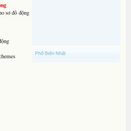
ộng
ho sơ đồ động
 động
Phổ Biến Nhất
schemes