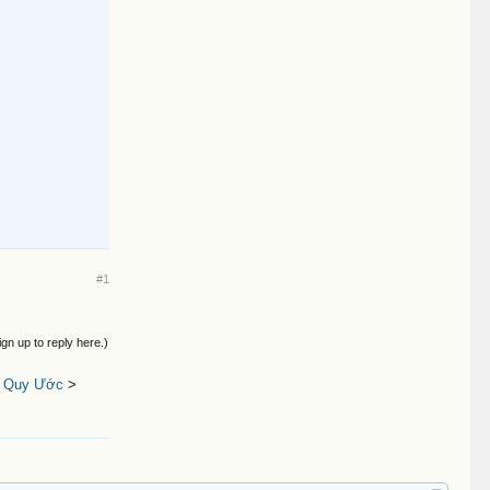
#1
ign up to reply here.)
u Quy Ước
>