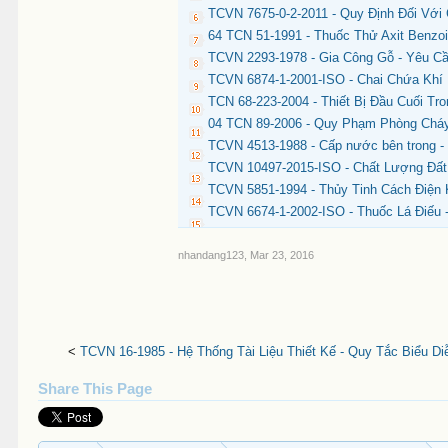
TCVN 7675-0-2-2011 - Quy Định Đối Với
64 TCN 51-1991 - Thuốc Thử Axit Benzo
TCVN 2293-1978 - Gia Công Gỗ - Yêu C
TCVN 6874-1-2001-ISO - Chai Chứa Khí 
TCN 68-223-2004 - Thiết Bị Đầu Cuối T
04 TCN 89-2006 - Quy Phạm Phòng Chá
TCVN 4513-1988 - Cấp nước bên trong - 
TCVN 10497-2015-ISO - Chất Lượng Đất
TCVN 5851-1994 - Thủy Tinh Cách Điện
TCVN 6674-1-2002-ISO - Thuốc Lá Điếu
nhandang123
,
Mar 23, 2016
<
TCVN 16-1985 - Hệ Thống Tài Liệu Thiết Kế - Quy Tắc Biểu Di
Share This Page