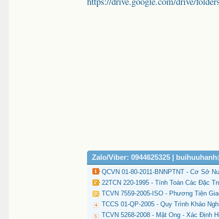
https://drive.google.com/drive/
Zalo/Viber: 0944625325 | buihuuhan
QCVN 01-80-2011-BNNPTNT - Cơ Sở Nuô
22TCN 220-1995 - Tính Toán Các Đặc T
TCVN 7559-2005-ISO - Phương Tiện Gi
TCCS 01-QP-2005 - Quy Trình Khảo Ngh
TCVN 5268-2008 - Mật Ong - Xác Định H