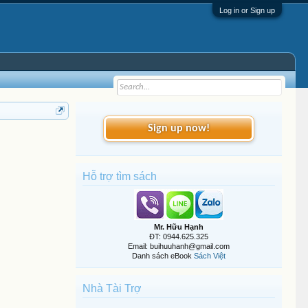
Log in or Sign up
Sign up now!
Hỗ trợ tìm sách
Mr. Hữu Hạnh
ĐT: 0944.625.325
Email: buihuuhanh@gmail.com
Danh sách eBook
Sách Việt
Nhà Tài Trợ