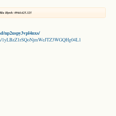
Hữu Hạnh: 0944.625.325
ad/np2uspy3vpl4nxs/
folders/1yLBzZ1rSQoNjmWeJTZ3WGQHg04L1