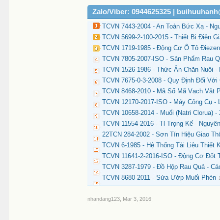
Zalo/Viber: 0944625325 | buihuuhan
TCVN 7443-2004 - An Toàn Bức Xạ - Ng
TCVN 5699-2-100-2015 - Thiết Bị Điện G
TCVN 1719-1985 - Động Cơ Ô Tô Điezen 
TCVN 7805-2007-ISO - Sản Phẩm Rau Q
TCVN 1526-1986 - Thức Ăn Chăn Nuôi 
TCVN 7675-0-3-2008 - Quy Định Đối Với
TCVN 8468-2010 - Mã Số Mã Vạch Vật 
TCVN 12170-2017-ISO - Máy Công Cụ - 
TCVN 10658-2014 - Muối (Natri Clorua)
TCVN 11554-2016 - Tỉ Trọng Kế - Nguyê
22TCN 284-2002 - Sơn Tín Hiệu Giao T
TCVN 6-1985 - Hệ Thống Tài Liệu Thiết 
TCVN 11641-2-2016-ISO - Động Cơ Đốt Tr
TCVN 3287-1979 - Đồ Hộp Rau Quả - Các
TCVN 8680-2011 - Sứa Ướp Muối Phèn
nhandang123
,
Mar 3, 2016