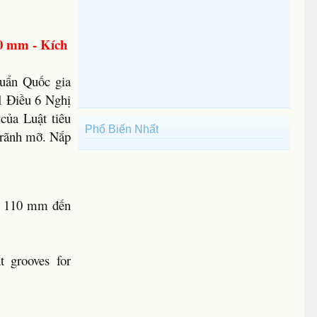
0 mm - Kích
huẩn Quốc gia
1 Điều 6 Nghị
của Luật tiêu
Phổ Biến Nhất
ó rãnh mỡ. Nắp
từ 110 mm đến
t grooves for