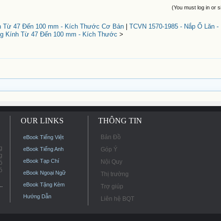
(You must log in or s
h Từ 47 Đến 100 mm - Kích Thước Cơ Bản
|
TCVN 1570-1985 - Nắp Ổ Lăn - 
 Kính Từ 47 Đến 100 mm - Kích Thước
>
OUR LINKS
THÔNG TIN
Bản Đồ
eBook Tiếng Việt
g
eBook Tiếng Anh
Góp Ý
g
eBook Tạp Chí
Nội Quy
ó
ó
eBook Ngoại Ngữ
Thị trường
eBook Tặng Kèm
Trợ giúp
Hướng Dẫn
Liên hệ BQT