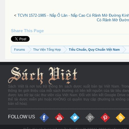
<
TCVN 1572-1985 - Nắp Ổ Lăn - Nắp Cao Có Rãnh Mở Đường Kín
Có Rãnh Mở Đường
Share This Page
Forums
Thư Viện Tổng Hợp
Tiêu Chuẩn, Quy Chuẩn Việt Nam
Sách Việt là nơi lưu trữ thông tin sách được xuất bản tại Việt Nam. Tron
thông tin giới thiệu của mỗi sách thường có liên kết nguồn của tài liệu đan
được lưu trữ tại các thư viện của Việt Nam. Đối với liên kết Google Drive c
thể tải được miễn phí hoặc KHÔNG có quyền truy cập (thường là không c
bản số hóa).
FOLLOW US