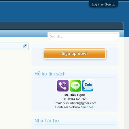
Log in or Sign up
Sign up now!
Hỗ trợ tìm sách
Mr. Hữu Hạnh
ĐT: 0944.625.325
Email: buihuuhanh@gmail.com
Danh sách eBook
Sách Việt
Nhà Tài Trợ