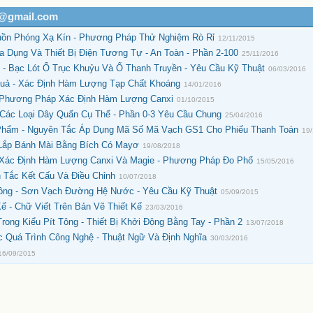
h@gmail.com
uồn Phóng Xạ Kín - Phương Pháp Thử Nghiệm Rò Rỉ
12/11/2015
ia Dụng Và Thiết Bị Điện Tương Tự - An Toàn - Phần 2-100
25/11/2016
- Bạc Lót Ổ Trục Khuỷu Và Ổ Thanh Truyền - Yêu Cầu Kỹ Thuật
06/03/2016
uả - Xác Định Hàm Lượng Tạp Chất Khoáng
14/01/2016
- Phương Pháp Xác Định Hàm Lượng Canxi
01/10/2015
 Các Loại Dây Quấn Cụ Thể - Phần 0-3 Yêu Cầu Chung
25/04/2016
Phẩm - Nguyên Tắc Áp Dụng Mã Số Mã Vạch GS1 Cho Phiếu Thanh Toán
19
Lắp Bánh Mài Bằng Bích Có Mayơ
19/08/2018
 - Xác Định Hàm Lượng Canxi Và Magie - Phương Pháp Đo Phổ
15/05/2016
n Tắc Kết Cấu Và Điều Chỉnh
10/07/2018
hông - Sơn Vạch Đường Hệ Nước - Yêu Cầu Kỹ Thuật
05/09/2015
Kế - Chữ Viết Trên Bản Vẽ Thiết Kế
23/03/2016
ong Kiểu Pít Tông - Thiết Bị Khởi Động Bằng Tay - Phần 2
13/07/2018
 Quá Trình Công Nghệ - Thuật Ngữ Và Định Nghĩa
30/03/2016
16/09/2015