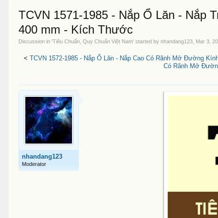
TCVN 1571-1985 - Nắp Ổ Lăn - Nắp 
400 mm - Kích Thước
Discussion in '
Tiêu Chuẩn, Quy Chuẩn Việt Nam
' started by
nhandang123
,
Mar 3, 2
<
TCVN 1572-1985 - Nắp Ổ Lăn - Nắp Cao Có Rãnh Mở Đường Kín
Có Rãnh Mở Đường
nhandang123
Moderator