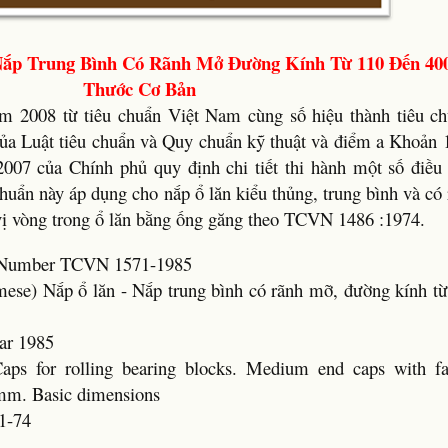
Nắp Trung Bình Có Rãnh Mở Đường Kính Từ 110 Đến 40
Thước Cơ Bản
m 2008 từ tiêu chuẩn Việt Nam cùng số hiệu thành tiêu c
của Luật tiêu chuẩn và Quy chuẩn kỹ thuật và điểm a Khoản 
007 của Chính phủ quy định chi tiết thi hành một số điều 
huẩn này áp dụng cho nắp ổ lăn kiểu thủng, trung bình và c
 vị vòng trong ổ lăn bằng ống găng theo TCVN 1486 :1974.
rd Number TCVN 1571-1985
amese) Nắp ổ lăn - Nắp trung bình có rãnh mỡ, đường kính 
ar 1985
Caps for rolling bearing blocks. Medium end caps with fa
 mm. Basic dimensions
1-74