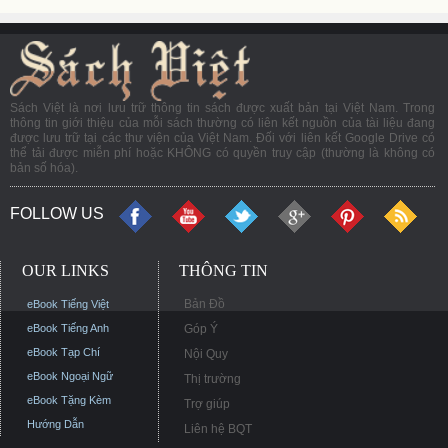
Sách Việt là nơi lưu trữ thông tin sách được xuất bản tại Việt Nam. Trong
thông tin giới thiệu của mỗi sách thường có liên kết nguồn của tài liệu đang
được lưu trữ tại các thư viện của Việt Nam. Đối với liên kết Google Drive có
thể tải được miễn phí hoặc KHÔNG có quyền truy cập (thường là không có
bản số hóa).
FOLLOW US
OUR LINKS
THÔNG TIN
Bản Đồ
eBook Tiếng Việt
eBook Tiếng Anh
Góp Ý
eBook Tạp Chí
Nội Quy
eBook Ngoại Ngữ
Thị trường
eBook Tặng Kèm
Trợ giúp
Hướng Dẫn
Liên hệ BQT