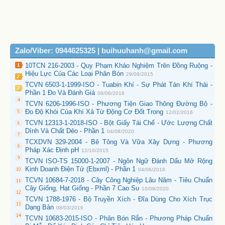
Zalo/Viber: 0944625325 | buihuuhanh@gmail.com
10TCN 216-2003 - Quy Phạm Khảo Nghiệm Trên Đồng Ruộng -
Hiệu Lực Của Các Loại Phân Bón
29/08/2015
TCVN 6503-1-1999-ISO - Tuabin Khí - Sự Phát Tán Khí Thải -
Phần 1 Đo Và Đánh Giá
08/06/2016
TCVN 6206-1996-ISO - Phương Tiện Giao Thông Đường Bộ -
Đo Độ Khói Của Khí Xả Từ Động Cơ Đốt Trong
12/02/2016
TCVN 12313-1-2018-ISO - Bột Giấy Tái Chế - Ước Lượng Chất
Dính Và Chất Dẻo - Phần 1
04/08/2020
TCXDVN 329-2004 - Bê Tông Và Vữa Xây Dựng - Phương
Pháp Xác Định pH
12/10/2015
TCVN ISO-TS 15000-1-2007 - Ngôn Ngữ Đánh Dấu Mở Rộng
Kinh Doanh Điện Tử (Ebxml) - Phần 1
04/06/2016
TCVN 10684-7-2018 - Cây Công Nghiệp Lâu Năm - Tiêu Chuẩn
Cây Giống, Hạt Giống - Phần 7 Cao Su
10/08/2020
TCVN 1788-1976 - Bộ Truyền Xích - Đĩa Dùng Cho Xích Trục
Dạng Bản
08/03/2016
TCVN 10683-2015-ISO - Phân Bón Rắn - Phương Pháp Chuẩn