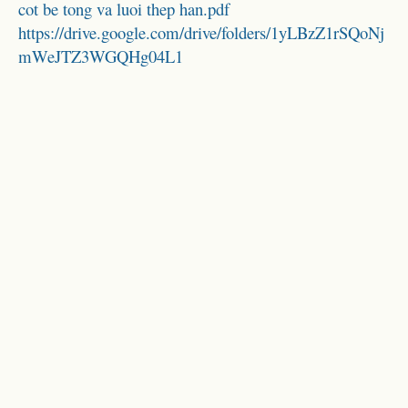
cot be tong va luoi thep han.pdf
https://drive.google.com/drive/folders/1yLBzZ1rSQoNj
mWeJTZ3WGQHg04L1