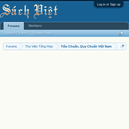
Log in or Sign up
Members
Forums
Search Forums
Recent Posts
Forums
Thư Viện Tổng Hợp
Tiêu Chuẩn, Quy Chuẩn Việt Nam