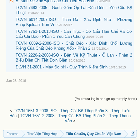
Bị Mẫu Để Xác Định Các Chỉ Tiêu Hóa Học
06/05/2016
TCVN 7483-2005 - Gạch Gốm Ốp Lát Đùn Dẻo - Yêu Cầu Kỹ
Thuật
12/04/2014
TCVN 6014-2007-ISO - Than Đá - Xác Định Nitơ - Phương
Pháp Kjeldahl Bán Vi
09/01/2016
TCVN 7761-1-2013-ISO - Cần Trục - Cơ Cấu Hạn Chế Và Cơ
Cấu Chỉ Báo - Phần 1 Yêu Cần Chung
24/05/2016
TCVN 6039-2-2008-ISO - Chất Dẻo - Xác Định Khối Lượng
Riêng Của Chất Dẻo Không Xốp - Phần 2
13/05/2014
TCVN 2220-2-2008-ISO - Bản Vẽ Kỹ Thuật - Ổ Lăn - Phần 2
Biểu Diễn Chi Tiết Đơn Giản
16/03/2016
ĐLVN 31-2001 - Máy Đo pH - Quy Trình Kiểm Định
10/10/2015
Jan 28, 2016
(You must log in or sign up to reply here.)
<
TCVN 1651-3-2008-ISO - Thép Cốt Bê Tông Phần 3 - Thép Lưới
Hàn
|
TCVN 1651-2-2008 - Thép Cốt Bê Tông Phần 2 - Thép Thanh
Vằn
>
Forums
Thư Viện Tổng Hợp
Tiêu Chuẩn, Quy Chuẩn Việt Nam