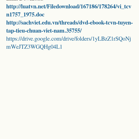
http://luatvn.net/Filedownload/167186/178264/vi_tcv
n1757_1975.doc
http://sachviet.edu.vn/threads/dvd-ebook-tcvn-tuyen-
tap-tieu-chuan-viet-nam.35755/
https://drive.google.com/drive/folders/1yLBzZ1rSQoNj
mWeJTZ3WGQHg04L1