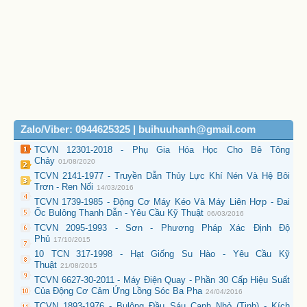
Zalo/Viber: 0944625325 | buihuuhanh@gmail.com
TCVN 12301-2018 - Phụ Gia Hóa Học Cho Bê Tông
Chảy
01/08/2020
TCVN 2141-1977 - Truyền Dẫn Thủy Lực Khí Nén Và Hệ Bôi
Trơn - Ren Nối
14/03/2016
TCVN 1739-1985 - Động Cơ Máy Kéo Và Máy Liên Hợp - Đai
Ốc Bulông Thanh Dẫn - Yêu Cầu Kỹ Thuật
06/03/2016
TCVN 2095-1993 - Sơn - Phương Pháp Xác Định Độ
Phủ
17/10/2015
10 TCN 317-1998 - Hạt Giống Su Hào - Yêu Cầu Kỹ
Thuật
21/08/2015
TCVN 6627-30-2011 - Máy Điện Quay - Phần 30 Cấp Hiệu Suất
Của Động Cơ Cảm Ứng Lồng Sóc Ba Pha
24/04/2016
TCVN 1893-1976 - Bulông Đầu Sáu Cạnh Nhỏ (Tinh) - Kích