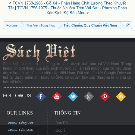
<
TCVN 1758-1986 - Gỗ Xẻ - Phân Hạng Chất Lượng Theo Khuyết
Tật
|
TCVN 1756-1975 - Thuốc Nhuộm Trên Vải Sợi - Phương Pháp
Xác Định Độ Bền Màu
>
Forums
Thư Viện Tổng Hợp
Tiêu Chuẩn, Quy Chuẩn Việt Nam
Sách Việt là nơi lưu trữ thông tin sách được xuất bản tại Việt Nam. Trong
thông tin giới thiệu của mỗi sách thường có liên kết nguồn của tài liệu đang
được lưu trữ tại các thư viện của Việt Nam. Đối với liên kết Google Drive có
thể tải được miễn phí hoặc KHÔNG có quyền truy cập (thường là không có
bản số hóa).
FOLLOW US
OUR LINKS
THÔNG TIN
Bản Đồ
eBook Tiếng Việt
eBook Tiếng Anh
Góp Ý