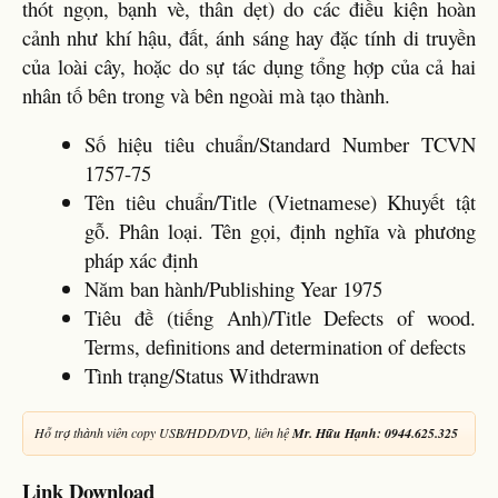
thót ngọn, bạnh vè, thân dẹt) do các điều kiện hoàn
cảnh như khí hậu, đất, ánh sáng hay đặc tính di truyền
của loài cây, hoặc do sự tác dụng tổng hợp của cả hai
nhân tố bên trong và bên ngoài mà tạo thành.
Số hiệu tiêu chuẩn/Standard Number TCVN
1757-75
Tên tiêu chuẩn/Title (Vietnamese) Khuyết tật
gỗ. Phân loại. Tên gọi, định nghĩa và phương
pháp xác định
Năm ban hành/Publishing Year 1975
Tiêu đề (tiếng Anh)/Title Defects of wood.
Terms, definitions and determination of defects
Tình trạng/Status Withdrawn
Hỗ trợ thành viên copy USB/HDD/DVD, liên hệ
Mr. Hữu Hạnh: 0944.625.325
Link Download