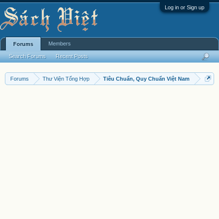
Log in or Sign up
Members
Forums
Search Forums
Recent Posts
Forums
Thư Viện Tổng Hợp
Tiêu Chuẩn, Quy Chuẩn Việt Nam