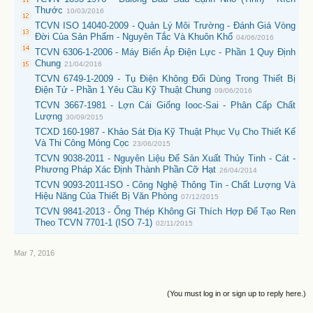
Thước
10/03/2016
TCVN ISO 14040-2009 - Quản Lý Môi Trường - Đánh Giá Vòng
Đời Của Sản Phẩm - Nguyên Tắc Và Khuôn Khổ
04/06/2016
TCVN 6306-1-2006 - Máy Biến Áp Điện Lực - Phần 1 Quy Định
Chung
21/04/2016
TCVN 6749-1-2009 - Tụ Điện Không Đổi Dùng Trong Thiết Bị
Điện Tử - Phần 1 Yêu Cầu Kỹ Thuật Chung
09/06/2016
TCVN 3667-1981 - Lợn Cái Giống Iooc-Sai - Phân Cấp Chất
Lượng
30/09/2015
TCXD 160-1987 - Khảo Sát Địa Kỹ Thuật Phục Vụ Cho Thiết Kế
Và Thi Công Móng Cọc
23/06/2015
TCVN 9038-2011 - Nguyên Liệu Để Sản Xuất Thủy Tinh - Cát -
Phương Pháp Xác Định Thành Phần Cỡ Hạt
26/04/2014
TCVN 9093-2011-ISO - Công Nghệ Thông Tin - Chất Lượng Và
Hiệu Năng Của Thiết Bị Văn Phòng
07/12/2015
TCVN 9841-2013 - Ống Thép Không Gỉ Thích Hợp Để Tạo Ren
Theo TCVN 7701-1 (ISO 7-1)
02/11/2015
Mar 7, 2016
(You must log in or sign up to reply here.)