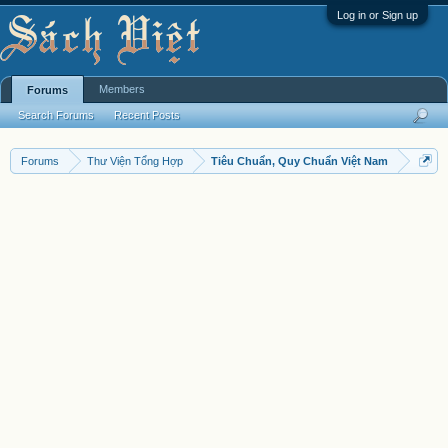
Log in or Sign up
Members
Forums
Search Forums
Recent Posts
Forums
Thư Viện Tổng Hợp
Tiêu Chuẩn, Quy Chuẩn Việt Nam