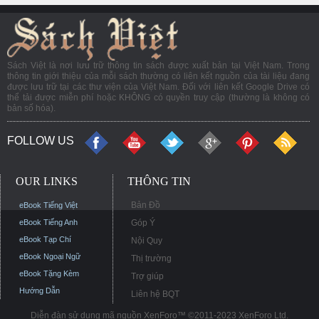
Sách Việt là nơi lưu trữ thông tin sách được xuất bản tại Việt Nam. Trong
thông tin giới thiệu của mỗi sách thường có liên kết nguồn của tài liệu đang
được lưu trữ tại các thư viện của Việt Nam. Đối với liên kết Google Drive có
thể tải được miễn phí hoặc KHÔNG có quyền truy cập (thường là không có
bản số hóa).
FOLLOW US
OUR LINKS
THÔNG TIN
Bản Đồ
eBook Tiếng Việt
eBook Tiếng Anh
Góp Ý
eBook Tạp Chí
Nội Quy
eBook Ngoại Ngữ
Thị trường
eBook Tặng Kèm
Trợ giúp
Hướng Dẫn
Liên hệ BQT
Diễn đàn sử dụng mã nguồn XenForo™ ©2011-2023 XenForo Ltd.