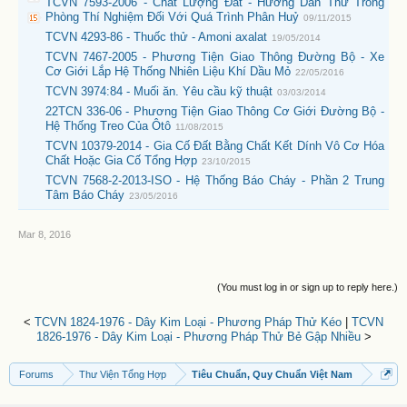
TCVN 7593-2006 - Chất Lượng Đất - Hướng Dẫn Thử Trong
Phòng Thí Nghiệm Đối Với Quá Trình Phân Huỷ
09/11/2015
TCVN 4293-86 - Thuốc thử - Amoni axalat
19/05/2014
TCVN 7467-2005 - Phương Tiện Giao Thông Đường Bộ - Xe
Cơ Giới Lắp Hệ Thống Nhiên Liệu Khí Dầu Mỏ
22/05/2016
TCVN 3974:84 - Muối ăn. Yêu cầu kỹ thuật
03/03/2014
22TCN 336-06 - Phương Tiện Giao Thông Cơ Giới Đường Bộ -
Hệ Thống Treo Của Ôtô
11/08/2015
TCVN 10379-2014 - Gia Cố Đất Bằng Chất Kết Dính Vô Cơ Hóa
Chất Hoặc Gia Cố Tổng Hợp
23/10/2015
TCVN 7568-2-2013-ISO - Hệ Thống Báo Cháy - Phần 2 Trung
Tâm Báo Cháy
23/05/2016
Mar 8, 2016
(You must log in or sign up to reply here.)
<
TCVN 1824-1976 - Dây Kim Loại - Phương Pháp Thử Kéo
|
TCVN
1826-1976 - Dây Kim Loại - Phương Pháp Thử Bẻ Gập Nhiều
>
Forums
Thư Viện Tổng Hợp
Tiêu Chuẩn, Quy Chuẩn Việt Nam