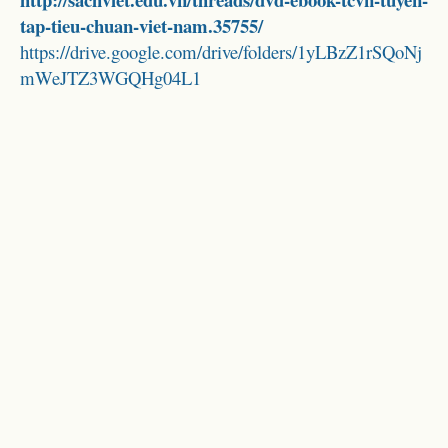
tap-tieu-chuan-viet-nam.35755/
https://drive.google.com/drive/folders/1yLBzZ1rSQoNj
mWeJTZ3WGQHg04L1