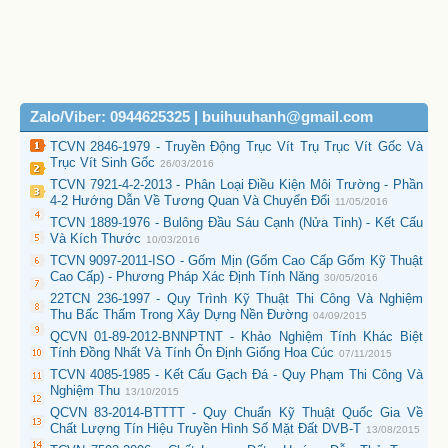
Zalo/Viber: 0944625325 | buihuuhanh@gmail.com
TCVN 2846-1979 - Truyền Động Trục Vít Trụ Trục Vít Gốc Và
Trục Vít Sinh Gốc
26/03/2016
TCVN 7921-4-2-2013 - Phân Loại Điều Kiện Môi Trường - Phần
4-2 Hướng Dẫn Về Tương Quan Và Chuyển Đổi
11/05/2016
TCVN 1889-1976 - Bulông Đầu Sáu Cạnh (Nửa Tinh) - Kết Cấu
Và Kích Thước
10/03/2016
TCVN 9097-2011-ISO - Gốm Mịn (Gốm Cao Cấp Gốm Kỹ Thuật
Cao Cấp) - Phương Pháp Xác Định Tính Năng
30/05/2016
22TCN 236-1997 - Quy Trình Kỹ Thuật Thi Công Và Nghiệm
Thu Bấc Thấm Trong Xây Dựng Nền Đường
04/09/2015
QCVN 01-89-2012-BNNPTNT - Khảo Nghiệm Tính Khác Biệt
Tính Đồng Nhất Và Tính Ổn Định Giống Hoa Cúc
07/11/2015
TCVN 4085-1985 - Kết Cấu Gạch Đá - Quy Phạm Thi Công Và
Nghiệm Thu
13/10/2015
QCVN 83-2014-BTTTT - Quy Chuẩn Kỹ Thuật Quốc Gia Về
Chất Lượng Tín Hiệu Truyền Hình Số Mặt Đất DVB-T
13/08/2015