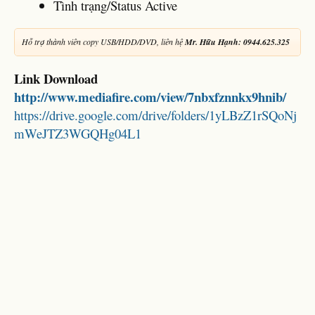
Tình trạng/Status Active
Hỗ trợ thành viên copy USB/HDD/DVD, liên hệ
Mr. Hữu Hạnh: 0944.625.325
Link Download
http://www.mediafire.com/view/7nbxfznnkx9hnib/
https://drive.google.com/drive/folders/1yLBzZ1rSQoNj
mWeJTZ3WGQHg04L1