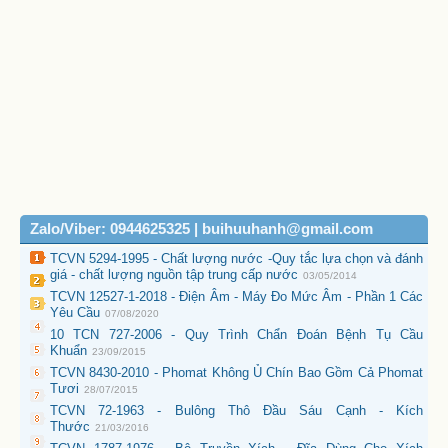
Zalo/Viber: 0944625325 | buihuuhanh@gmail.com
TCVN 5294-1995 - Chất lượng nước -Quy tắc lựa chọn và đánh
giá - chất lượng nguồn tập trung cấp nước
03/05/2014
TCVN 12527-1-2018 - Điện Âm - Máy Đo Mức Âm - Phần 1 Các
Yêu Cầu
07/08/2020
10 TCN 727-2006 - Quy Trình Chẩn Đoán Bệnh Tụ Cầu
Khuẩn
23/09/2015
TCVN 8430-2010 - Phomat Không Ủ Chín Bao Gồm Cả Phomat
Tươi
28/07/2015
TCVN 72-1963 - Bulông Thô Đầu Sáu Cạnh - Kích
Thước
21/03/2016