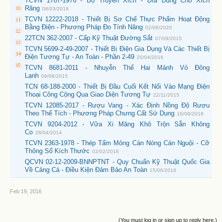
TCVN 1787-1976 - Bộ Truyền Xích - Đĩa Dùng Cho Xích
Răng
08/03/2016
TCVN 12222-2018 - Thiết Bị Sơ Chế Thực Phẩm Hoạt Động
Bằng Điện - Phương Pháp Đo Tính Năng
02/08/2020
22TCN 362-2007 - Cấp Kỹ Thuật Đường Sắt
07/09/2015
TCVN 5699-2-49-2007 - Thiết Bị Điện Gia Dụng Và Các Thiết Bị
Điện Tương Tự - An Toàn - Phần 2-49
20/04/2016
TCVN 8681-2011 - Nhuyễn Thể Hai Mảnh Vỏ Đông
Lạnh
09/08/2015
TCN 68-188-2000 - Thiết Bị Đầu Cuối Kết Nối Vào Mạng Điện
Thoại Công Cộng Qua Giao Diện Tương Tự
22/11/2015
TCVN 12085-2017 - Rượu Vang - Xác Định Nồng Độ Rượu
Theo Thể Tích - Phương Pháp Chưng Cất Sử Dụng
16/08/2018
TCVN 9204-2012 - Vữa Xi Măng Khô Trộn Sẵn Không
Co
28/04/2014
TCVN 2363-1978 - Thép Tấm Mỏng Cán Nóng Cán Nguội - Cỡ
Thông Số Kích Thước
02/02/2016
QCVN 02-12-2009-BNNPTNT - Quy Chuẩn Kỹ Thuật Quốc Gia
Về Cảng Cá - Điều Kiện Đảm Bảo An Toàn
15/06/2016
Feb 19, 2016
(You must log in or sign up to reply here.)