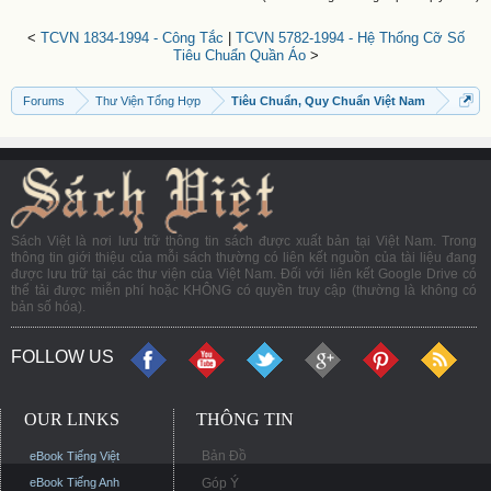
<
TCVN 1834-1994 - Công Tắc
|
TCVN 5782-1994 - Hệ Thống Cỡ Số
Tiêu Chuẩn Quần Áo
>
Forums
Thư Viện Tổng Hợp
Tiêu Chuẩn, Quy Chuẩn Việt Nam
Sách Việt là nơi lưu trữ thông tin sách được xuất bản tại Việt Nam. Trong
thông tin giới thiệu của mỗi sách thường có liên kết nguồn của tài liệu đang
được lưu trữ tại các thư viện của Việt Nam. Đối với liên kết Google Drive có
thể tải được miễn phí hoặc KHÔNG có quyền truy cập (thường là không có
bản số hóa).
FOLLOW US
OUR LINKS
THÔNG TIN
Bản Đồ
eBook Tiếng Việt
eBook Tiếng Anh
Góp Ý