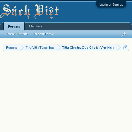
Log in or Sign up
Members
Forums
Search Forums
Recent Posts
Forums
Thư Viện Tổng Hợp
Tiêu Chuẩn, Quy Chuẩn Việt Nam