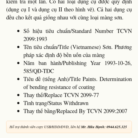
kiểm tra một lần. Có hai loại dụng cụ được quy định
(dụng cụ I và dụng cụ II theo hình vẽ). Cả hai dụng cụ
đều cho kết quả giống nhau với cùng loại màng sơn.
Số hiệu tiêu chuẩn/Standard Number TCVN
2099:1993
Tên tiêu chuẩn/Title (Vietnamese) Sơn. Phương
pháp xác định độ bền uốn của màng
Năm ban hành/Publishing Year 1993-10-26,
585/QĐ-TĐC
Tiêu đề (tiếng Anh)/Title Paints. Determination
of bending resistance of coating
Thay thế/Replace TCVN 2099-77
Tình trạng/Status Withdrawn
Thay thế bằng/Replaced By TCVN 2099:2007
Hỗ trợ thành viên copy USB/HDD/DVD, liên hệ
Mr. Hữu Hạnh: 0944.625.325