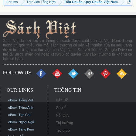
Forums
Thư Viện Tổng Hợp
Tiêu Chuẩn, Quy Chuẩn Việt Nam
Sách Việt là nơi lưu trữ thông tin sách được xuất bản tại Việt Nam. Trong
thông tin giới thiệu của mỗi sách thường có liên kết nguồn của tài liệu đang
được lưu trữ tại các thư viện của Việt Nam. Đối với liên kết Google Drive có
thể tải được miễn phí hoặc KHÔNG có quyền truy cập (thường là không có
bản số hóa).
FOLLOW US
OUR LINKS
THÔNG TIN
Bản Đồ
eBook Tiếng Việt
eBook Tiếng Anh
Góp Ý
eBook Tạp Chí
Nội Quy
eBook Ngoại Ngữ
Thị trường
eBook Tặng Kèm
Trợ giúp