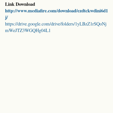
Link Download
http://www.mediafire.com/download/ezdtckwdini6d1
j/
https://drive.google.com/drive/folders/1yLBzZ1rSQoNj
mWeJTZ3WGQHg04L1