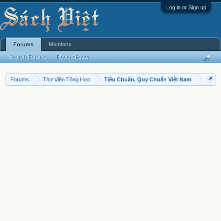
Log in or Sign up
Members
Forums
Search Forums
Recent Posts
Forums
Thư Viện Tổng Hợp
Tiêu Chuẩn, Quy Chuẩn Việt Nam