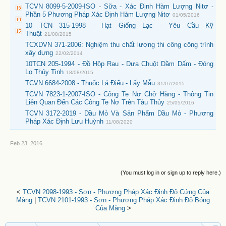
TCVN 8099-5-2009-ISO - Sữa - Xác Định Hàm Lượng Nitơ -
Phần 5 Phương Pháp Xác Định Hàm Lượng Nitơ
01/05/2016
10 TCN 315-1998 - Hạt Giống Lạc - Yêu Cầu Kỹ
Thuật
21/08/2015
TCXDVN 371-2006: Nghiệm thu chất lượng thi công công trình
xây dựng
22/02/2014
10TCN 205-1994 - Đồ Hộp Rau - Dưa Chuột Dầm Dấm - Đóng
Lọ Thủy Tinh
18/08/2015
TCVN 6684-2008 - Thuốc Lá Điếu - Lấy Mẫu
31/07/2015
TCVN 7823-1-2007-ISO - Công Te Nơ Chở Hàng - Thông Tin
Liên Quan Đến Các Công Te Nơ Trên Tàu Thủy
25/05/2016
TCVN 3172-2019 - Dầu Mỏ Và Sản Phẩm Dầu Mỏ - Phương
Pháp Xác Định Lưu Huỳnh
11/08/2020
Feb 23, 2016
(You must log in or sign up to reply here.)
<
TCVN 2098-1993 - Sơn - Phương Pháp Xác Định Độ Cứng Của
Màng
|
TCVN 2101-1993 - Sơn - Phương Pháp Xác Định Độ Bóng
Của Màng
>