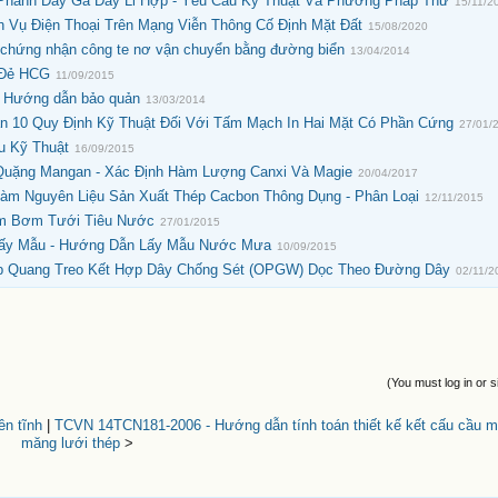
Phanh Dây Ga Dây Li Hợp - Yêu Cầu Kỹ Thuật Và Phương Pháp Thử
15/11/2
 Vụ Điện Thoại Trên Mạng Viễn Thông Cố Định Mặt Đất
15/08/2020
chứng nhận công te nơ vận chuyển bằng đường biển
13/04/2014
 Đẻ HCG
11/09/2015
. Hướng dẫn bảo quản
13/03/2014
ần 10 Quy Định Kỹ Thuật Đối Với Tấm Mạch In Hai Mặt Có Phần Cứng
27/01/
u Kỹ Thuật
16/09/2015
Quặng Mangan - Xác Định Hàm Lượng Canxi Và Magie
20/04/2017
Làm Nguyên Liệu Sản Xuất Thép Cacbon Thông Dụng - Phân Loại
12/11/2015
ạm Bơm Tưới Tiêu Nước
27/01/2015
Lấy Mẫu - Hướng Dẫn Lấy Mẫu Nước Mưa
10/09/2015
áp Quang Treo Kết Hợp Dây Chống Sét (OPGW) Dọc Theo Đường Dây
02/11/2
(You must log in or s
n tĩnh
|
TCVN 14TCN181-2006 - Hướng dẫn tính toán thiết kế kết cấu cầu m
măng lưới thép
>