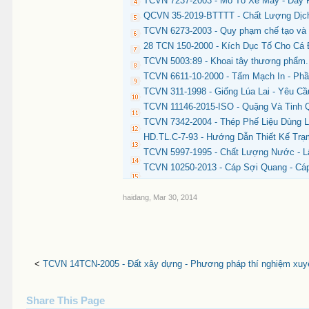
TCVN 7237-2003 - Mô Tô Xe Máy - Dây 
QCVN 35-2019-BTTTT - Chất Lượng Dịch
TCVN 6273-2003 - Quy phạm chế tạo và 
28 TCN 150-2000 - Kích Dục Tố Cho Cá
TCVN 5003:89 - Khoai tây thương phẩm
TCVN 6611-10-2000 - Tấm Mạch In - Ph
TCVN 311-1998 - Giống Lúa Lai - Yêu Cầ
TCVN 11146-2015-ISO - Quặng Và Tinh 
TCVN 7342-2004 - Thép Phế Liệu Dùng 
HD.TL.C-7-93 - Hướng Dẫn Thiết Kế Tr
TCVN 5997-1995 - Chất Lượng Nước - 
TCVN 10250-2013 - Cáp Sợi Quang - C
haidang
,
Mar 30, 2014
<
TCVN 14TCN-2005 - Đất xây dựng - Phương pháp thí nghiệm xuyê
Share This Page