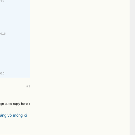
015
2016
015
#1
ign up to reply here.)
áng vỏ mỏng xi