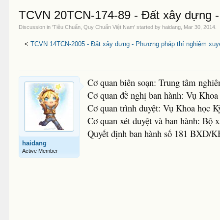
TCVN 20TCN-174-89 - Đất xây dựng -
Discussion in '
Tiêu Chuẩn, Quy Chuẩn Việt Nam
' started by
haidang
,
Mar 30, 2014
.
<
TCVN 14TCN-2005 - Đất xây dựng - Phương pháp thí nghiệm xuyê
Cơ quan biên soạn: Trung tâm nghiê
Cơ quan đề nghị ban hành: Vụ Khoa
Cơ quan trình duyệt: Vụ Khoa học K
Cơ quan xét duyệt và ban hành: Bộ 
Quyết định ban hành số 181 BXD/K
haidang
Active Member