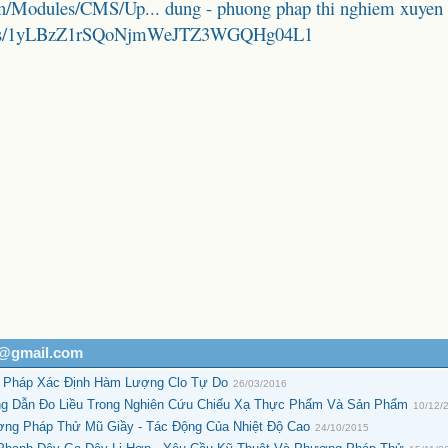
n/Modules/CMS/Up... dung - phuong phap thi nghiem xuyen 
folders/1yLBzZ1rSQoNjmWeJTZ3WGQHg04L1
h@gmail.com
 Pháp Xác Định Hàm Lượng Clo Tự Do
26/03/2016
ng Dẫn Đo Liều Trong Nghiên Cứu Chiếu Xạ Thực Phẩm Và Sản Phẩm
10/12/
ơng Pháp Thử Mũ Giầy - Tác Động Của Nhiệt Độ Cao
24/10/2015