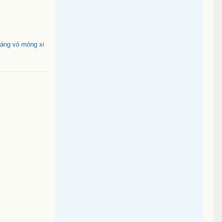
áng vỏ mỏng xi