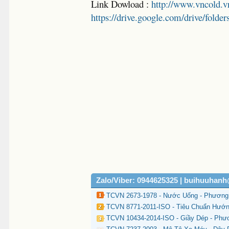
Link Dowload :
http://www.vncold.v
https://drive.google.com/drive/
Zalo/Viber: 0944625325 | buihuuhan
TCVN 2673-1978 - Nước Uống - Phương
TCVN 8771-2011-ISO - Tiêu Chuẩn Hướ
TCVN 10434-2014-ISO - Giầy Dép - Phư