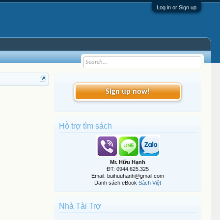
Log in or Sign up
Sign up now!
Hỗ trợ tìm sách
Mr. Hữu Hạnh
ĐT: 0944.625.325
Email: buihuuhanh@gmail.com
Danh sách eBook
Sách Việt
Nhà Tài Trợ