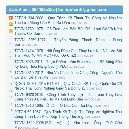
Zalo/Viber: 0944625325 | buihuuhanh@gmail.com
22TCN 334-2006 - Quy Trình Kỹ Thuật Thi Công Và Nghiệm
Thu Lớp Móng Cấp Phối Đá Dăm
06/09/2015
TCVN 1759-1975 - Gỗ Tròn Làm Bản Bút Chì - Loại Gỗ Và Kích
Thước Cơ Bản
07/03/2016
TCVN 2259-1977 - Truyền Động Thanh Răng - Dung
Sai
16/03/2016
TCVN 2424-1978 - Nối Ống Dùng Cho Thủy Lực Khí Nén Và Bôi
Trơn Pqu 40 MN-M2 (~400 KG-Cm2)
27/07/2016
TCVN 8975-2011 - Thực Phẩm - Xác Định Vitamin B2 Bằng Sắc
Ký Lỏng Hiệu Năng Cao (HPLC)
12/12/2015
TCVN 4319-2012 - Nhà Và Công Trình Công Cộng - Nguyên Tắc
Cơ Bản Để Thiết Kế
09/08/2015
QCVN 12-MT-2015-BTNMT - Quy Chuẩn Kỹ Thuật Quốc Gia Về
Nước Thải Công Nghiệp Giấy Và Bột Giấy
16/08/2015
TCVN 8420-2010 - Công Trình Thủy Lợi - Tính Toán Thủy Lực
Công Trình Xả Kiểu Hở Và Xói Lòng Dẫn
09/05/2016
TCVN 1510-1985 - Ổ Lăn - Ổ Đũa Côn Hai Dãy
11/06/2016
20TCN 69-1987 - Quy Trình Kỹ Thuật Thi Công Và Nghiệm Thu
Công Trình Bến Khối Xếp Thông Thường
04/09/2015
TCVN 1829-2008-ISO - Vật Liệu Kim Loại - Ống - Thử Gấp
Mép
06/01/2016