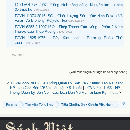
TCXDVN 276:2002 - Công trình công cộng- Nguyên tắc cơ bản
để thiết kế
24/02/2014
TCVN 11073-2015-ISO - Chất Lượng Đất - Xác định Dioxin Và
Furan Và Biphenyl Polyclo Hóa
02/05/2017
TCVN 6283-2-1997-ISO - Thép Thanh Cán Nóng - Phần 2 Kích
Thước Của Thép Vuông
06/02/2016
TCVN 1825-1976 - Dây Kim Loại - Phương Pháp Thử
Cuốn
08/03/2016
Feb 24, 2016
(You must log in or sign up to reply here.)
<
TCVN 222-1966 - Hệ Thống Quản Lý Bản Vẽ - Khung Tên Và Bảng
Kê Trên Các Bản Vẽ Và Tài Liệu Kỹ Thuật
|
TCVN 220-1966 - Hệ
Thống Quản Lý Bản Vẽ - Các Loại Bản Vẽ Và Tài Liệu Kỹ Thuật
>
Forums
Thư Viện Tổng Hợp
Tiêu Chuẩn, Quy Chuẩn Việt Nam