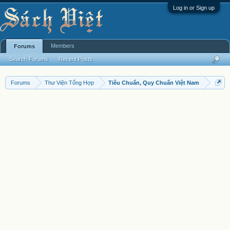
Log in or Sign up
Members
Forums
Search Forums
Recent Posts
Forums
Thư Viện Tổng Hợp
Tiêu Chuẩn, Quy Chuẩn Việt Nam