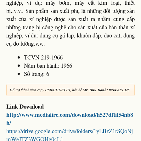
nghiệp, ví dụ: máy bơm, máy cắt kim loại, thiết
bị..v.v.. Sản phẩm sản xuất phụ là những đối tượng sản
xuất của xí nghiệp được sản xuất ra nhằm cung cấp
những trang bị công nghệ cho sản xuất của bản thân xí
nghiệp, ví dụ: dụng cụ gá lắp, khuôn dập, dao cắt, dụng
cụ đo lường.v.v..
TCVN 219-1966
Năm ban hành: 1966
Số trang: 6
Hỗ trợ thành viên copy USB/HDD/DVD, liên hệ
Mr. Hữu Hạnh: 0944.625.325
Link Download
http://www.mediafire.com/download/h527dftil54nb8
h/
https://drive.google.com/drive/folders/1yLBzZ1rSQoNj
mWeJTZ3WGQHg04L1