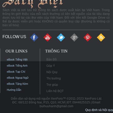
Sách Việt là nơi lưu trữ thông tin sách được xuất bản tại Việt Nam. Trong
thông tin giới thiệu của mỗi sách thường có liên kết nguồn của tài liệu đang
được lưu trữ tại các thư viện của Việt Nam. Đối với liên kết Google Drive có
thể tải được miễn phí hoặc KHÔNG có quyền truy cập (thường là không có
bản số hóa).
FOLLOW US
OUR LINKS
THÔNG TIN
Bản Đồ
eBook Tiếng Việt
eBook Tiếng Anh
Góp Ý
eBook Tạp Chí
Nội Quy
eBook Ngoại Ngữ
Thị trường
eBook Tặng Kèm
Trợ giúp
Hướng Dẫn
Liên hệ BQT
Diễn đàn sử dụng mã nguồn XenForo™ ©2011-2023 XenForo Ltd.
ĐC: 68/122 Đồng Nai, P15, Q10, HCM | ĐT: 0944625325 | Email:
buihuuhanh@gmail.com
Quy định và Nội quy