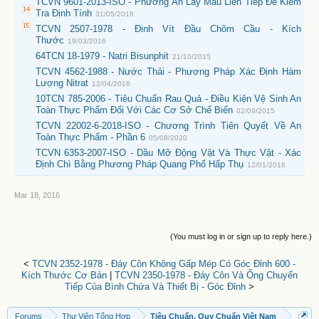
TCVN 9601-2013-ISO - Phương Án Lấy Mẫu Liên Tiếp Để Kiểm
Tra Định Tính
31/05/2016
TCVN 2507-1978 - Đinh Vít Đầu Chõm Cầu - Kích
Thước
19/03/2016
64TCN 18-1979 - Natri Bisunphit
21/10/2015
TCVN 4562-1988 - Nước Thải - Phương Pháp Xác Định Hàm
Lượng Nitrat
12/04/2016
10TCN 785-2006 - Tiêu Chuẩn Rau Quả - Điều Kiện Vệ Sinh An
Toàn Thực Phẩm Đối Với Các Cơ Sở Chế Biến
02/09/2015
TCVN 22002-6-2018-ISO - Chương Trình Tiên Quyết Về An
Toàn Thực Phẩm - Phần 6
05/08/2020
TCVN 6353-2007-ISO - Dầu Mỡ Động Vật Và Thực Vật - Xác
Định Chì Bằng Phương Pháp Quang Phổ Hấp Thụ
12/01/2016
Mar 18, 2016
(You must log in or sign up to reply here.)
<
TCVN 2352-1978 - Đáy Côn Không Gấp Mép Có Góc Đỉnh 600 -
Kích Thước Cơ Bản
|
TCVN 2350-1978 - Đáy Côn Và Ống Chuyến
Tiếp Của Bình Chứa Và Thiết Bị - Góc Đỉnh
>
Forums
Thư Viện Tổng Hợp
Tiêu Chuẩn, Quy Chuẩn Việt Nam