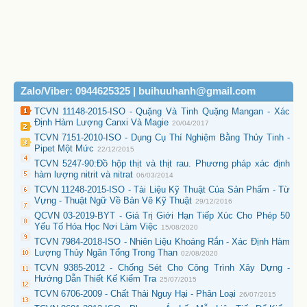
Zalo/Viber: 0944625325 | buihuuhanh@gmail.com
TCVN 11148-2015-ISO - Quặng Và Tinh Quặng Mangan - Xác
Định Hàm Lượng Canxi Và Magie
20/04/2017
TCVN 7151-2010-ISO - Dụng Cụ Thí Nghiệm Bằng Thủy Tinh -
Pipet Một Mức
22/12/2015
TCVN 5247-90:Đồ hộp thịt và thịt rau. Phương pháp xác định
hàm lượng nitrit và nitrat
06/03/2014
TCVN 11248-2015-ISO - Tài Liệu Kỹ Thuật Của Sản Phẩm - Từ
Vựng - Thuật Ngữ Về Bản Vẽ Kỹ Thuật
29/12/2016
QCVN 03-2019-BYT - Giá Trị Giới Hạn Tiếp Xúc Cho Phép 50
Yếu Tố Hóa Học Nơi Làm Việc
15/08/2020
TCVN 7984-2018-ISO - Nhiên Liệu Khoáng Rắn - Xác Định Hàm
Lượng Thủy Ngân Tổng Trong Than
02/08/2020
TCVN 9385-2012 - Chống Sét Cho Công Trình Xây Dựng -
Hướng Dẫn Thiết Kế Kiểm Tra
25/07/2015
TCVN 6706-2009 - Chất Thải Nguy Hại - Phân Loại
26/07/2015