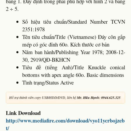
bảng 1. Đáy định trong phải phù hợp với hình 2 và bảng
2 ÷ 5.
Số hiệu tiêu chuẩn/Standard Number TCVN
2351:1978
Tên tiêu chuẩn/Title (Vietnamese) Đáy côn gấp
mép có góc đỉnh 60o. Kích thước cơ bản
Năm ban hành/Publishing Year 1978; 2008-12-
30, 2919/QĐ-BKHCN
Tiêu đề (tiếng Anh)/Title Knuckle conical
bottoms with apex angle 60o. Basic dimensions
Tình trạng/Status Active
Hỗ trợ thành viên copy USB/HDD/DVD, liên hệ
Mr. Hữu Hạnh: 0944.625.325
Link Download
http://www.mediafire.com/download/vyo11ycrbojzeb
t/