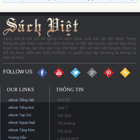
Sách Việt là nơi lưu trữ thông tin sách được xuất bản tại Việt Nam. Trong
thông tin giới thiệu của mỗi sách thường có liên kết nguồn của tài liệu đang
được lưu trữ tại các thư viện của Việt Nam. Đối với liên kết Google Drive có
thể tải được miễn phí hoặc KHÔNG có quyền truy cập (thường là không có
bản số hóa).
FOLLOW US
OUR LINKS
THÔNG TIN
Bản Đồ
eBook Tiếng Việt
eBook Tiếng Anh
Góp Ý
eBook Tạp Chí
Nội Quy
eBook Ngoại Ngữ
Thị trường
eBook Tặng Kèm
Trợ giúp
Hướng Dẫn
Liên hệ BQT