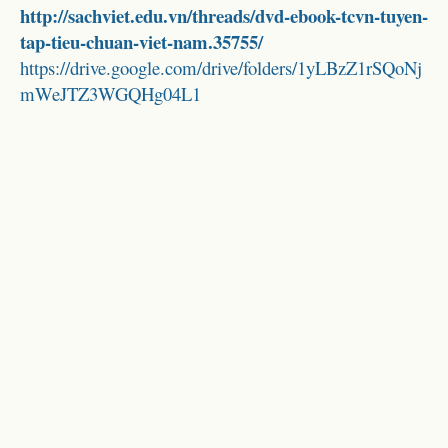
http://sachviet.edu.vn/threads/dvd-ebook-tcvn-tuyen-
tap-tieu-chuan-viet-nam.35755/
https://drive.google.com/drive/folders/1yLBzZ1rSQoNj
mWeJTZ3WGQHg04L1