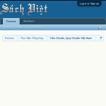
Log in or Sign up
Members
Forums
Search Forums
Recent Posts
Forums
Thư Viện Tổng Hợp
Tiêu Chuẩn, Quy Chuẩn Việt Nam