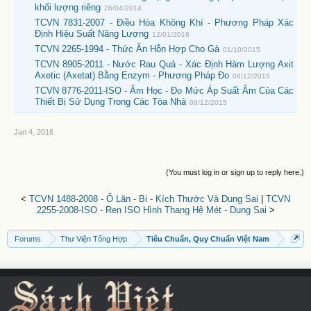
khối lượng riêng
26/04/2014
TCVN 7831-2007 - Điều Hòa Không Khí - Phương Pháp Xác
Định Hiệu Suất Năng Lượng
12/01/2016
TCVN 2265-1994 - Thức Ăn Hỗn Hợp Cho Gà
01/10/2015
TCVN 8905-2011 - Nước Rau Quả - Xác Định Hàm Lượng Axit
Axetic (Axetat) Bằng Enzym - Phương Pháp Đo
08/12/2015
TCVN 8776-2011-ISO - Âm Học - Đo Mức Áp Suất Âm Của Các
Thiết Bị Sử Dụng Trong Các Tòa Nhà
09/12/2015
Jan 4, 2016
(You must log in or sign up to reply here.)
<
TCVN 1488-2008 - Ổ Lăn - Bi - Kích Thước Và Dung Sai
|
TCVN
2255-2008-ISO - Ren ISO Hình Thang Hệ Mét - Dung Sai
>
Forums
Thư Viện Tổng Hợp
Tiêu Chuẩn, Quy Chuẩn Việt Nam