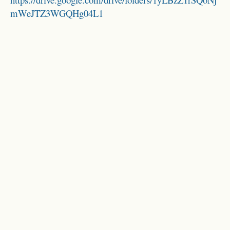
mWeJTZ3WGQHg04L1