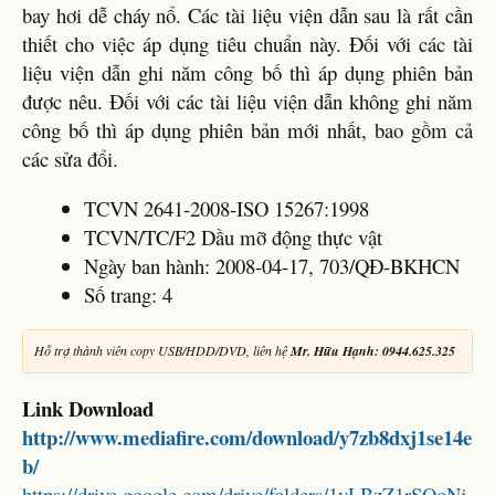
bay hơi dễ cháy nổ. Các tài liệu viện dẫn sau là rất cần
thiết cho việc áp dụng tiêu chuẩn này. Đối với các tài
liệu viện dẫn ghi năm công bố thì áp dụng phiên bản
được nêu. Đối với các tài liệu viện dẫn không ghi năm
công bố thì áp dụng phiên bản mới nhất, bao gồm cả
các sửa đổi.
TCVN 2641-2008-ISO 15267:1998
TCVN/TC/F2 Dầu mỡ động thực vật
Ngày ban hành: 2008-04-17, 703/QĐ-BKHCN
Số trang: 4
Hỗ trợ thành viên copy USB/HDD/DVD, liên hệ
Mr. Hữu Hạnh: 0944.625.325
Link Download
http://www.mediafire.com/download/y7zb8dxj1se14e
b/
https://drive.google.com/drive/folders/1yLBzZ1rSQoNj