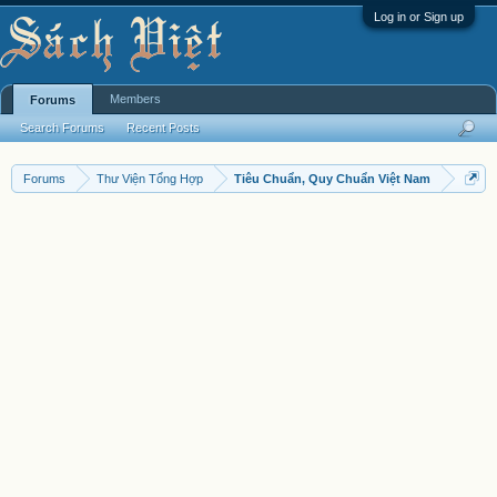
Log in or Sign up
Members
Forums
Search Forums
Recent Posts
Forums
Thư Viện Tổng Hợp
Tiêu Chuẩn, Quy Chuẩn Việt Nam