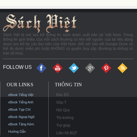
Sách Việt là nơi lưu trữ thông tin sách được xuất bản tại Việt Nam. Trong
thông tin giới thiệu của mỗi sách thường có liên kết nguồn của tài liệu đang
được lưu trữ tại các thư viện của Việt Nam. Đối với liên kết Google Drive có
thể tải được miễn phí hoặc KHÔNG có quyền truy cập (thường là không có
bản số hóa).
FOLLOW US
OUR LINKS
THÔNG TIN
Bản Đồ
eBook Tiếng Việt
eBook Tiếng Anh
Góp Ý
eBook Tạp Chí
Nội Quy
eBook Ngoại Ngữ
Thị trường
eBook Tặng Kèm
Trợ giúp
Hướng Dẫn
Liên hệ BQT