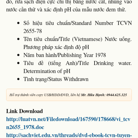
đó, rửa sạch điện cực chỉ thị bằng nước cất, nhúng vào
nước cần thử và xác định pH của mẫu nước đem thử.
Số hiệu tiêu chuẩn/Standard Number TCVN
2655-78
Tên tiêu chuẩn/Title (Vietnamese) Nước uống.
Phương pháp xác định độ pH
Năm ban hành/Publishing Year 1978
Tiêu đề (tiếng Anh)/Title Drinking water.
Determination of pH
Tình trạng/Status Withdrawn
Hỗ trợ thành viên copy USB/HDD/DVD, liên hệ
Mr. Hữu Hạnh: 0944.625.325
Link Download
http://luatvn.net/Filedownload/167590/178668/vi_tcv
n2655_1978.doc
http://sachviet.edu.vn/threads/dvd-ebook-tcvn-tuyen-