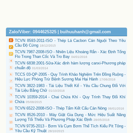
Zalo/Viber: 0944625325 | buihuuhanh@gmail.com
TCVN 8593-2011-ISO - Thép Lá Cacbon Cán Nguội Theo Yêu
Cầu Độ Cứng
18/12/2015
TCVN 7987-2008-ISO - Nhiên Liệu Khoáng Rắn - Xác Định Tổng
Flo Trong Than Cốc Và Tro Bay
04/01/2016
TCVN 6838:2001-Sữa-Xác định hàm lượng canxi-Phương pháp
chuẩn độ
01/03/2014
TCCS 03-QP-2005 - Quy Trình Khảo Nghiệm Trên Đồng Ruộng -
Hiệu Lực Phòng Trừ Bệnh Sương Mai Hại Hành
17/06/2016
TCVN 3822-1983 - Tài Liệu Thiết Kế - Yêu Cầu Chung Đối Với
Tài Liệu Bằng Chữ
01/10/2016
TCVN 10359-2014 - Chai Chứa Khí - Quy Trình Thay Đổi Khí
Chứa
05/08/2015
TCVN 6522-2008-ISO - Thép Tấm Kết Cấu Cán Nóng
06/01/2016
TCVN 8526-2010 - Máy Giặt Gia Dụng - Mức Hiệu Suất Năng
Lượng Tối Thiểu Và Phương Pháp Xác Định
28/05/2016
TCVN 9735-2013 - Bơm Và Cụm Bơm Thể Tích Kiểu Pit Tông -
Yêu Cầu Kỹ Thuật
28/10/2015