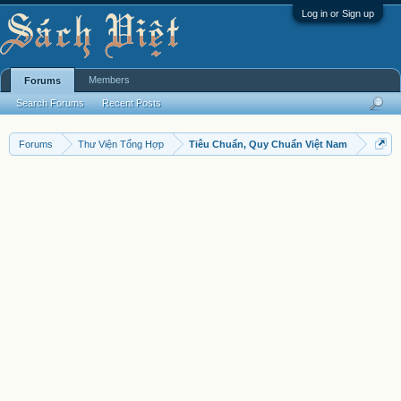
Log in or Sign up
Members
Forums
Search Forums
Recent Posts
Forums
Thư Viện Tổng Hợp
Tiêu Chuẩn, Quy Chuẩn Việt Nam