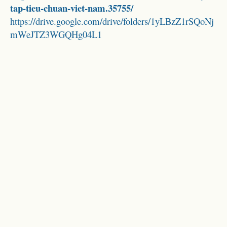
tap-tieu-chuan-viet-nam.35755/
https://drive.google.com/drive/folders/1yLBzZ1rSQoNj
mWeJTZ3WGQHg04L1