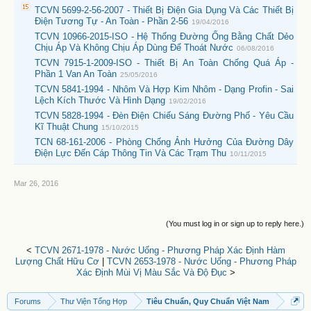
TCVN 5699-2-56-2007 - Thiết Bị Điện Gia Dụng Và Các Thiết Bị
Điện Tương Tự - An Toàn - Phần 2-56
19/04/2016
TCVN 10966-2015-ISO - Hệ Thống Đường Ống Bằng Chất Dẻo
Chịu Áp Và Không Chịu Áp Dùng Để Thoát Nước
06/08/2016
TCVN 7915-1-2009-ISO - Thiết Bị An Toàn Chống Quá Áp -
Phần 1 Van An Toàn
25/05/2016
TCVN 5841-1994 - Nhôm Và Hợp Kim Nhôm - Dạng Profin - Sai
Lệch Kích Thước Và Hình Dạng
19/02/2016
TCVN 5828-1994 - Đèn Điện Chiếu Sáng Đường Phố - Yêu Cầu
Kĩ Thuật Chung
15/10/2015
TCN 68-161-2006 - Phòng Chống Ảnh Hưởng Của Đường Dây
Điện Lực Đến Cáp Thông Tin Và Các Trạm Thu
10/11/2015
Mar 26, 2016
(You must log in or sign up to reply here.)
<
TCVN 2671-1978 - Nước Uống - Phương Pháp Xác Định Hàm
Lượng Chất Hữu Cơ
|
TCVN 2653-1978 - Nước Uống - Phương Pháp
Xác Định Mùi Vị Màu Sắc Và Độ Đục
>
Forums
Thư Viện Tổng Hợp
Tiêu Chuẩn, Quy Chuẩn Việt Nam